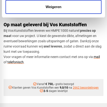
de mogelijkheden.
Weigeren
Tip:
Laat bij montage altijd voldoende speling, omdat HMPE 1000
kan uitzetten of krimpen door temperatuurverschillen.
Op maat geleverd bij Vos Kunststoffen
Bij Vos Kunststoffen leveren we HMPE 1000 naturel
precies op
maat
voor uw project. U kiest de gewenste dikte, afmetingen en
eventueel bewerkingen zoals uitsparingen of gaten. Dankzij onze
ruime voorraad kunnen wij
snel leveren
, zodat u direct aan de slag
kunt met uw toepassing.
Voor vragen of meer informatie neem contact met ons op via
mail
of
telefonisch
.
check_circle
Vanaf
€ 750,-
gratis bezorgd
check_circle
Klanten geven Vos Kunststoffen een
9,0/10
na
2662 beoordelingen
check_circle
2-5
dagen levertijd