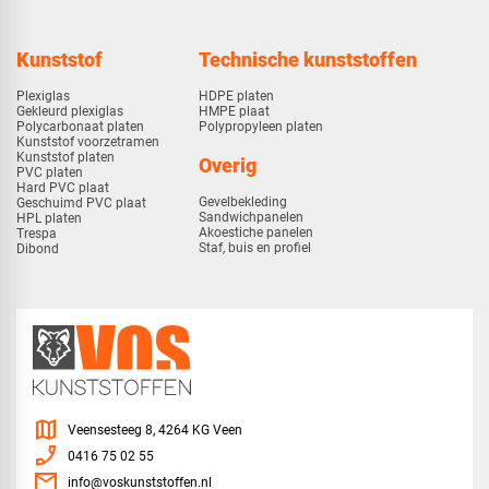
Kunststof
Technische kunststoffen
Plexiglas
HDPE platen
Gekleurd plexiglas
HMPE plaat
Polycarbonaat platen
Polypropyleen platen
Kunststof voorzetramen
Kunststof platen
Overig
PVC platen
Hard PVC plaat
Gevelbekleding
Geschuimd PVC plaat
Sandwichpanelen
HPL platen
Akoestiche panelen
Trespa
Staf, buis en profiel
Dibond
map
Veensesteeg 8, 4264 KG Veen
phone_enabled
0416 75 02 55
mail
info@voskunststoffen.nl