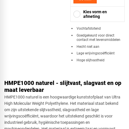
Kies vorm en
afmeting
​Vochtafstotend
Goedgekeurd voor direct
contact met levensmiddelen
Vierkant
Hecht niet aan
Lage wrijvingscoëfficiënt
Hoge slijtvastheid
Driehoek
HMPE1000 naturel - slijtvast, slagvast en op
maat leverbaar
Rechthoek
HMPE1000 naturel is een hoogwaardige kunststofplaat van Ultra
High Molecular Weight Polyethylene. Het materiaal staat bekend
om zijn uitstekende slijtvastheid, slagvastheid en lage
wrijvingscoëfficiënt, waardoor het uitstekend geschikt is voor
Ovaal
industrieel gebruik, hygiënische toepassingen en
machineonderdelen. Het materiaal is extreem taai en vormvast,