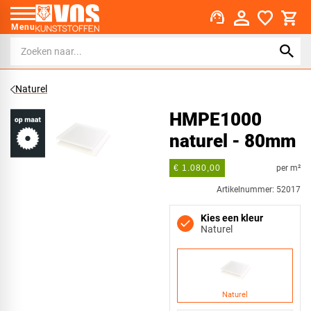
support_agent
Menu
Naturel
HMPE1000
naturel - 80mm
per m²
€ 1.080,00
Artikelnummer: 52017
Kies een kleur
Naturel
Naturel