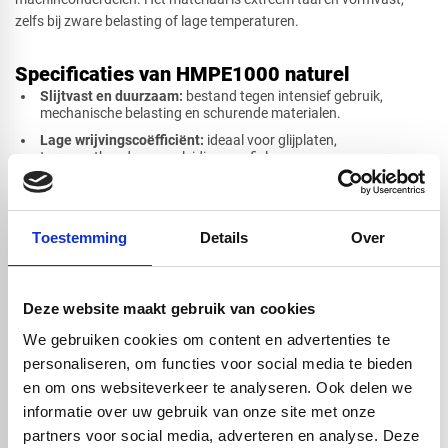
zelfs bij zware belasting of lage temperaturen.
Cirkel
Specificaties van HMPE1000 naturel
Slijtvast en duurzaam:
bestand tegen intensief gebruik,
mechanische belasting en schurende materialen.
Lage wrijvingscoëfficiënt:
ideaal voor glijplaten,
Afsnede
transportbanden en geleidingsprofielen.
Slagvast en taai:
behoudt zijn sterkte en veerkracht bij extreme
omstandigheden, zoals lage temperaturen of impactbelasting.
Chemisch bestendig:
goed bestand tegen water, zuren, logen,
Toestemming
Details
Over
oliën en veel oplosmiddelen.
Vochtbestendig en hygiënisch:
praktisch geen wateropname;
geschikt voor toepassingen in de voedingsmiddelenindustrie.
Deze website maakt gebruik van cookies
Voedselveilig en recyclebaar:
duurzaam en veilig materiaal
voor direct contact met levensmiddelen.
We gebruiken cookies om content en advertenties te
Eigenschap
Waarde
personaliseren, om functies voor social media te bieden
Dichtheid
0,93–0,94 g/cm³
en om ons websiteverkeer te analyseren. Ook delen we
Smeltpunt
130–135 °C
informatie over uw gebruik van onze site met onze
partners voor social media, adverteren en analyse. Deze
Temperatuurbereik
–50 °C tot +80 °C