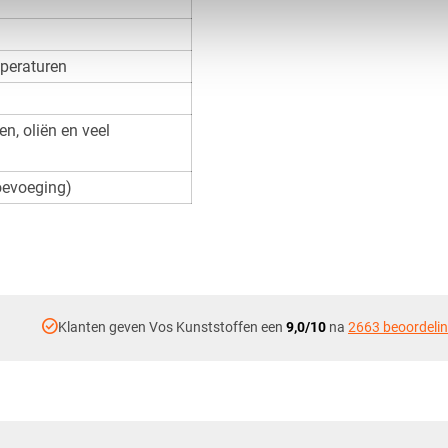
mperaturen
en, oliën en veel
oevoeging)
check_circle
Klanten geven Vos Kunststoffen een
9,0/10
na
2663 beoordeli