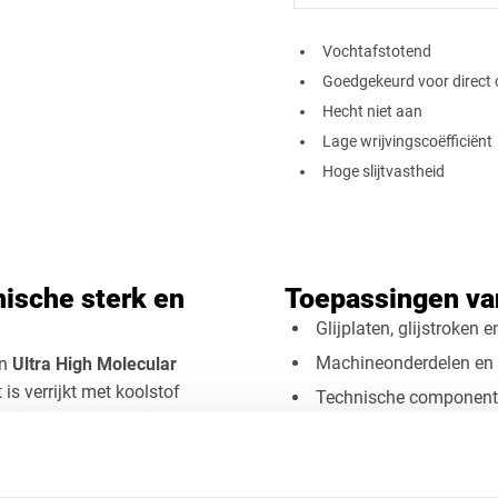
​Vochtafstotend
Goedgekeurd voor direct 
Vierkant
Drieho
Hecht niet aan
Lage wrijvingscoëfficiënt
Hoge slijtvastheid
Afsnede
nische sterk en
Toepassingen v
Glijplaten, glijstroken 
Machineonderdelen en s
an
Ultra High Molecular
 is verrijkt met koolstof
Technische component
ndig, vormvast en in
Beschermplaten in tran
rt is een van de meest
Industriële toepassinge
te onderdelen en
Zwarte HMPE 1000 wordt vee