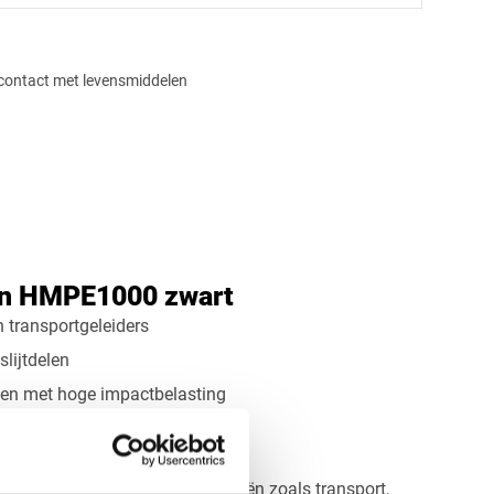
contact met levensmiddelen
ek
Rechthoek
Ovaal
Cirkel
an HMPE1000 zwart
en transportgeleiders
lijtdelen
en met hoge impactbelasting
sport- en productiesystemen
n waar lage wrijving cruciaal is
l toegepast in zware industrieën zoals transport,