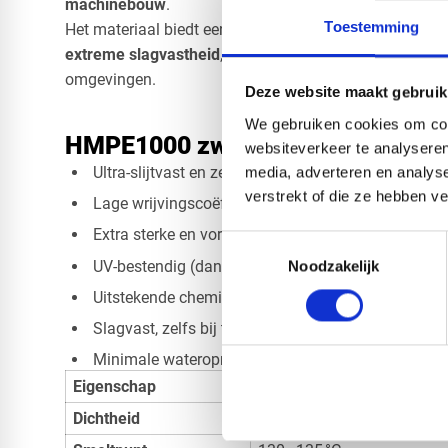
machinebouw
.
Toestemming
Het materiaal biedt een combinatie van
zeer lage wrij
extreme slagvastheid
, waardoor het perfect presteert i
omgevingen.
Deze website maakt gebruik
We gebruiken cookies om cont
HMPE1000 zwart specificaties
websiteverkeer te analyseren
Ultra-slijtvast en zeer lange levensduur
media, adverteren en analys
verstrekt of die ze hebben v
Lage wrijvingscoëfficiënt, perfecte glij- en schuif
Extra sterke en vormvaste zwarte uitvoering
Toestemmingsselectie
UV-bestendig (dankzij carbon black)
Noodzakelijk
Uitstekende chemische resistentie
Slagvast, zelfs bij temperaturen onder nul
Minimale wateropname → hygiënisch en stabiel
Eigenschap
Waarde
Dichtheid
0,93–0,94 g/cm³