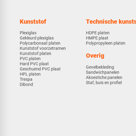
Kunststof
Technische kunsts
Plexiglas
HDPE platen
Gekleurd plexiglas
HMPE plaat
Polycarbonaat platen
Polypropyleen platen
Kunststof voorzetramen
Kunststof platen
Overig
PVC platen
Hard PVC plaat
Gevelbekleding
Geschuimd PVC plaat
Sandwichpanelen
HPL platen
Akoestiche panelen
Trespa
Staf, buis en profiel
Dibond