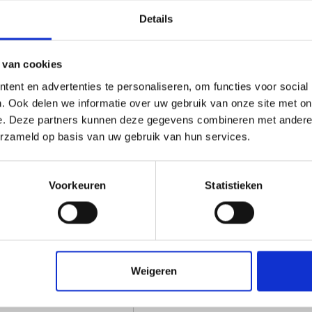
machinebouw, recycling, l
Details
ving, hoge slijtvastheid en
n intensieve industriële
Bewerkingsmoge
 van cookies
HMPE1000 zwart is eenvoudi
ent en advertenties te personaliseren, om functies voor social
kunnen wij bewerken met
. Ook delen we informatie over uw gebruik van onze site met on
meer informatie.
e. Deze partners kunnen deze gegevens combineren met andere i
erzameld op basis van uw gebruik van hun services.
eigenschappen
Op maat geleverd
offerte aan
Voorkeuren
Statistieken
Bij Vos Kunststoffen leve
op maat
. U bepaalt de afm
voor een perfect eindresult
via ons
contact formulier
.
Weigeren