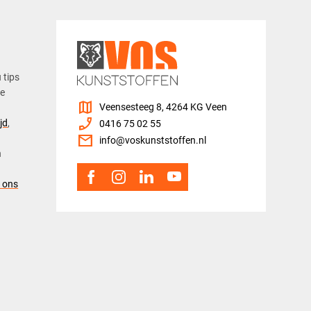
u tips
ze
map
Veensesteeg 8, 4264 KG Veen
phone_enabled
jd
,
0416 75 02 55
mail
info@voskunststoffen.nl
n
 ons