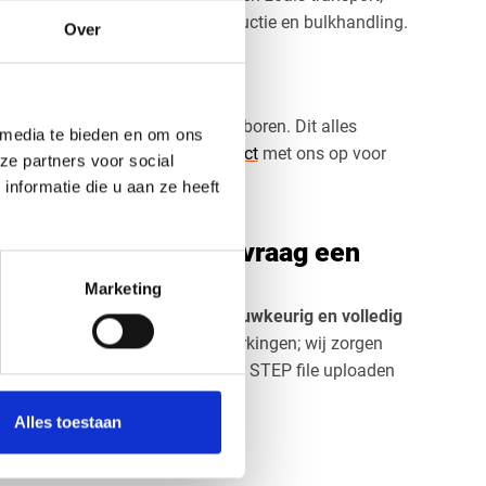
andbouw, voedingsmiddelenproductie en bulkhandling.
Over
lijkheden
g te zagen, frezen, draaien en boren. Dit alles
 media te bieden en om ons
 onze CNC-machines. Neem
contact
met ons op voor
ze partners voor social
nformatie die u aan ze heeft
 via de webshop of vraag een
Marketing
ren we HMPE 1000 zwart
snel, nauwkeurig en volledig
etingen, dikte en eventuele bewerkingen; wij zorgen
aat. U kunt direct uw PDF, DXF of STEP file uploaden
Alles toestaan