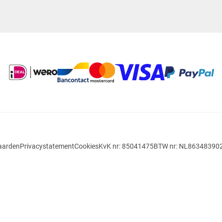
aarden
Privacystatement
Cookies
KvK nr: 85041475
BTW nr: NL86348390