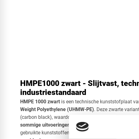
HMPE1000 zwart - Slijtvast, tech
industriestandaard
HMPE 1000 zwart
is een technische kunststofplaat v
Weight Polyethylene (UHMW-PE)
. Deze zwarte variant
(carbon black), waardoor het materiaal
extra UV-beste
sommige uitvoeringen antistatisch
is. HMPE 1000 zwa
gebruikte kunststoffen voor
glijtoepassingen, slijtvas