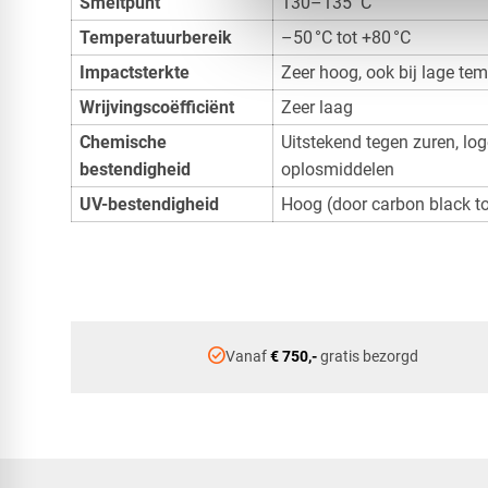
Smeltpunt
130–135 °C
Temperatuurbereik
–50 °C tot +80 °C
Impactsterkte
Zeer hoog, ook bij lage te
Wrijvingscoëfficiënt
Zeer laag
Chemische
Uitstekend tegen zuren, log
bestendigheid
oplosmiddelen
UV-bestendigheid
Hoog (door carbon black t
check_circle
Vanaf
€ 750,-
gratis bezorgd