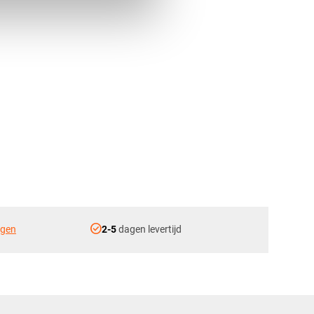
check_circle
ngen
2-5
dagen levertijd