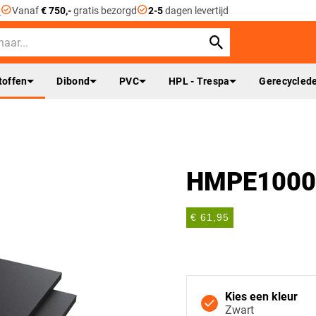
check_circle
check_circle
n
Vanaf
€ 750,-
gratis bezorgd
2-5
dagen levertijd
toffen
Dibond
PVC
HPL - Trespa
Gerecyclede
HMPE1000 
€ 61,95
Kies een kleur
Zwart