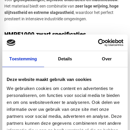
Het materiaal biedt een combinatie van
zeer lage wrijving, hoge
slijtvastheid en extreme slagvastheid
, waardoor het perfect
Cirkel
presteert in intensieve industriële omgevingen.
HMPE1000 zwart specificaties
Ultra-slijtvast en zeer lange levensduur
Afsnede
Lage wrijvingscoëfficiënt, perfecte glij- en schuifeigenschappen
Extra sterke en vormvaste zwarte uitvoering
Toestemming
Details
Over
UV-bestendig (dankzij carbon black)
Uitstekende chemische resistentie
Deze website maakt gebruik van cookies
Slagvast, zelfs bij temperaturen onder nul
Minimale wateropname → hygiënisch en stabiel
We gebruiken cookies om content en advertenties te
Eigenschap
Waarde
personaliseren, om functies voor social media te bieden
Dichtheid
0,93–0,94 g/cm³
en om ons websiteverkeer te analyseren. Ook delen we
informatie over uw gebruik van onze site met onze
Smeltpunt
130–135 °C
partners voor social media, adverteren en analyse. Deze
Temperatuurbereik
–50 °C tot +80 °C
partners kunnen deze gegevens combineren met andere
Impactsterkte
Zeer hoog, ook bij lage temperaturen