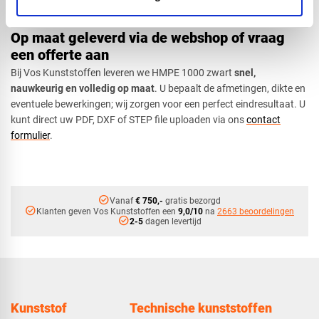
contact
met ons op voor meer informatie.
Op maat geleverd via de webshop of vraag
een offerte aan
Bij Vos Kunststoffen leveren we HMPE 1000 zwart
snel,
nauwkeurig en volledig op maat
. U bepaalt de afmetingen, dikte en
eventuele bewerkingen; wij zorgen voor een perfect eindresultaat. U
kunt direct uw PDF, DXF of STEP file uploaden via ons
contact
formulier
.
check_circle
Vanaf
€ 750,-
gratis bezorgd
check_circle
Klanten geven Vos Kunststoffen een
9,0/10
na
2663 beoordelingen
check_circle
2-5
dagen levertijd
Kunststof
Technische kunststoffen