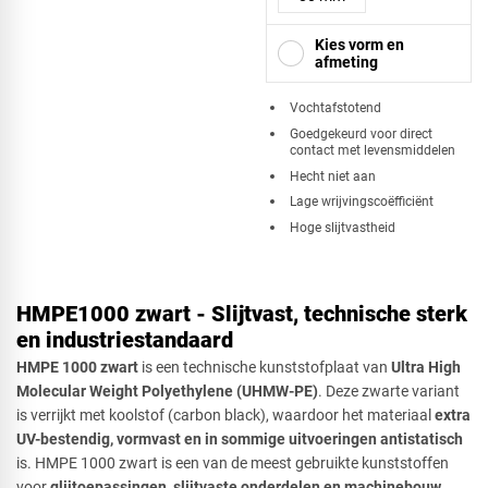
Kies vorm en
afmeting
​Vochtafstotend
Goedgekeurd voor direct
contact met levensmiddelen
Vierkant
Hecht niet aan
Lage wrijvingscoëfficiënt
Hoge slijtvastheid
Driehoek
HMPE1000 zwart - Slijtvast, technische sterk
en industriestandaard
Rechthoek
HMPE 1000 zwart
is een technische kunststofplaat van
Ultra High
Molecular Weight Polyethylene (UHMW-PE)
. Deze zwarte variant
is verrijkt met koolstof (carbon black), waardoor het materiaal
extra
UV-bestendig, vormvast en in sommige uitvoeringen antistatisch
Ovaal
is. HMPE 1000 zwart is een van de meest gebruikte kunststoffen
voor
glijtoepassingen, slijtvaste onderdelen en machinebouw
.