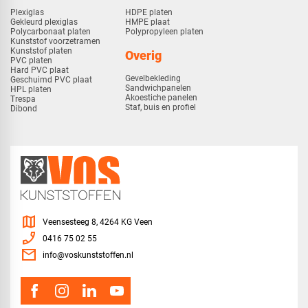
Plexiglas
HDPE platen
Gekleurd plexiglas
HMPE plaat
Polycarbonaat platen
Polypropyleen platen
Kunststof voorzetramen
Kunststof platen
Overig
PVC platen
Hard PVC plaat
Gevelbekleding
Geschuimd PVC plaat
Sandwichpanelen
HPL platen
Akoestiche panelen
Trespa
Staf, buis en profiel
Dibond
map
Veensesteeg 8, 4264 KG Veen
phone_enabled
0416 75 02 55
mail
info@voskunststoffen.nl