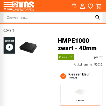
support_agent
Menu
Zwart
HMPE1000
zwart - 40mm
per m²
€ 492,03
Artikelnummer: 52032
Kies een kleur
Zwart
Naturel