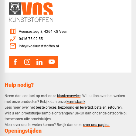
map
Veensesteeg 8, 4264 KG Veen
phone_enabled
0416 75 02 55
mail
info@voskunststoffen.nl
Hulp nodig?
Neem dan contact op met onze
klantenservice
. Wilt u tips over het werken
met onze producten? Bekijk dan onze
kennisbank
.
​Lees meer over het
bestelproces
,
bezorging en levertijd
,
betalen
,
retouren
.​
​Wilt u een proefstukje/sample ontvangen? Bekijk dan onder de categorie bij
toebehoren alle proefstukjes.
​​Meer over ons te weten komen? Bekijk dan onze
over ons pagina
.
Openingstijden