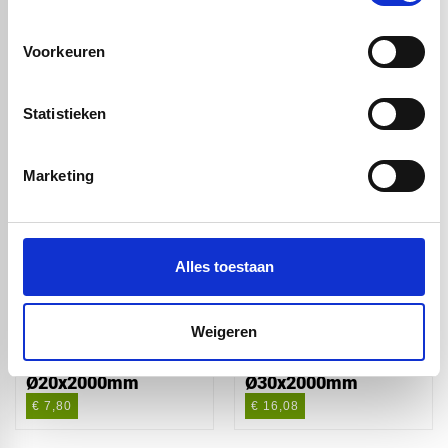
slijtvastheid, betrouwbaarheid en een lange levensduur te
combineren.
Voorkeuren
Statistieken
Handig om er bij te kopen
Marketing
Alles toestaan
Weigeren
HMPE1000 zwart
HMPE1000 zwart
Ø20x2000mm
Ø30x2000mm
€ 7,80
€ 16,08