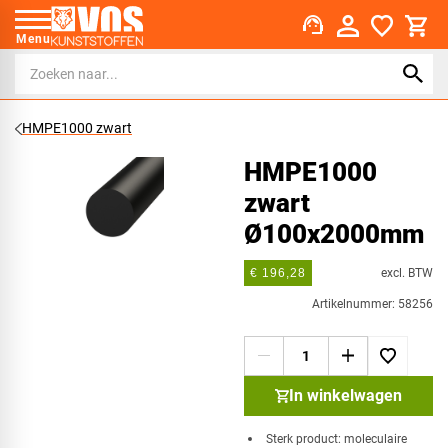
support_agent
Menu
HMPE1000 zwart
HMPE1000
zwart
Ø100x2000mm
excl. BTW
€ 196,28
Artikelnummer: 58256
In winkelwagen
​Sterk product: moleculaire