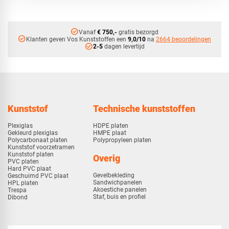
check_circle
Vanaf
€ 750,-
gratis bezorgd
check_circle
Klanten geven Vos Kunststoffen een
9,0/10
na
2664 beoordelingen
check_circle
2-5
dagen levertijd
Kunststof
Technische kunststoffen
Plexiglas
HDPE platen
Gekleurd plexiglas
HMPE plaat
Polycarbonaat platen
Polypropyleen platen
Kunststof voorzetramen
Kunststof platen
Overig
PVC platen
Hard PVC plaat
Gevelbekleding
Geschuimd PVC plaat
Sandwichpanelen
HPL platen
Akoestiche panelen
Trespa
Staf, buis en profiel
Dibond