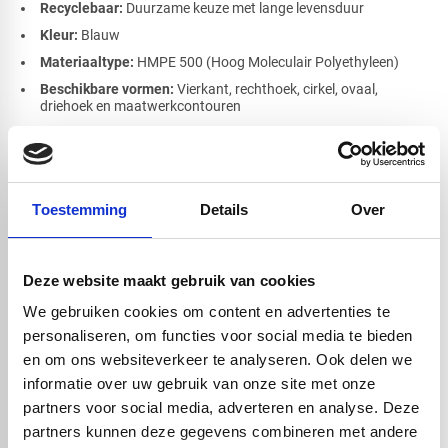
Recyclebaar:
Duurzame keuze met lange levensduur
Kleur:
Blauw
Materiaaltype:
HMPE 500 (Hoog Moleculair Polyethyleen)
Beschikbare vormen:
Vierkant, rechthoek, cirkel, ovaal,
driehoek en maatwerkcontouren
Beschikbare diktes:
5 mm, 6 mm, 8 mm, 10 mm, 12 mm, 15
mm, 20 mm, 25 mm, 30 mm, 40 mm, 50 mm, 60 mm, 70 mm, 80
mm, 100 mm
Toestemming
Details
Over
Datasheet
datasheet hmpe500_blauw.pdf
Deze website maakt gebruik van cookies
Bewerking van HMPE 500 blauw
We gebruiken cookies om content en advertenties te
HMPE 500 plaat blauw is uitstekend te bewerken met het juiste
personaliseren, om functies voor social media te bieden
gereedschap. Dankzij de thermoplastische eigenschappen kan het
en om ons websiteverkeer te analyseren. Ook delen we
materiaal eenvoudig gezaagd, gefreesd en gelast worden.
informatie over uw gebruik van onze site met onze
Geschikte bewerkingsmethoden:
CNC-frezen voor complexe vormen en nauwkeurige contouren
partners voor social media, adverteren en analyse. Deze
partners kunnen deze gegevens combineren met andere
Zagen voor op maat gemaakte panelen of strips