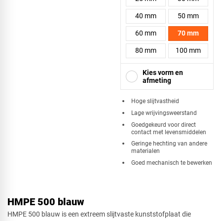
40 mm
50 mm
60 mm
70 mm
80 mm
100 mm
Kies vorm en
afmeting
Hoge slijtvastheid
Lage wrijvingsweerstand
Vierkant
Goedgekeurd voor direct
contact met levensmiddelen
Geringe hechting van andere
materialen
Goed mechanisch te bewerken
Driehoek
HMPE 500 blauw
Rechthoek
HMPE 500 blauw is een extreem slijtvaste kunststofplaat die