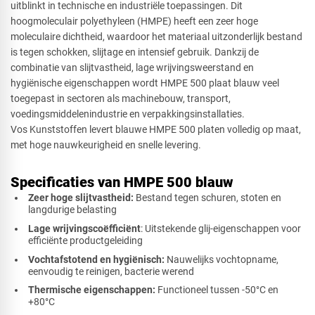
uitblinkt in technische en industriële toepassingen. Dit
hoogmoleculair polyethyleen (HMPE) heeft een zeer hoge
moleculaire dichtheid, waardoor het materiaal uitzonderlijk bestand
Ovaal
is tegen schokken, slijtage en intensief gebruik. Dankzij de
combinatie van slijtvastheid, lage wrijvingsweerstand en
hygiënische eigenschappen wordt HMPE 500 plaat blauw veel
toegepast in sectoren als machinebouw, transport,
Cirkel
voedingsmiddelenindustrie en verpakkingsinstallaties.
Vos Kunststoffen levert blauwe HMPE 500 platen volledig op maat,
met hoge nauwkeurigheid en snelle levering.
Afsnede
Specificaties van HMPE 500 blauw
Zeer hoge slijtvastheid:
Bestand tegen schuren, stoten en
langdurige belasting
Lage wrijvingscoëfficiënt
: Uitstekende glij-eigenschappen voor
efficiënte productgeleiding
Vochtafstotend en hygiënisch:
Nauwelijks vochtopname,
eenvoudig te reinigen, bacterie werend
Thermische eigenschappen:
Functioneel tussen -50°C en
+80°C