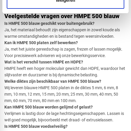
Weigeren
kunnen volledig naar wens worden uitgevoerd.
Veelgestelde vragen over HMPE 500 blauw
Is HMPE 500 blauw geschikt voor buitengebruik?
​Ja, het materiaal behoudt zijn eigenschappen in zowel koude als
warme omstandigheden en is bestand tegen weersinvloeden.
Kan ik HMPE 500 platen zelf bewerken?
​Ja, met het juiste gereedschap is zagen, frezen of lassen mogelijk.
Voor precisiewerk adviseren wij onze bewerkingsservice.
Wat is het verschil tussen HMPE en HDPE?
​HMPE heeft een hoger moleculair gewicht dan HDPE, waardoor het
slijtvaster en duurzamer is bij dynamische belasting.
Welke diktes zijn beschikbaar van HMPE 500 blauw?
​Wij leveren blauwe HMPE 500 platen in de diktes 5 mm, 6 mm, 8
mm, 10 mm, 12 mm, 15 mm, 20 mm, 25 mm, 30 mm, 40 mm, 50
mm, 60 mm, 70 mm, 80 mm en 100 mm.
Kan HMPE 500 blauw worden gelijmd of gelast?
​Verlijmen is lastig door de lage hechtingseigenschappen. Lassen is
wél goed mogelijk, bijvoorbeeld met draad- of extrusielassen.
Is HMPE 500 blauw voedselveilig?