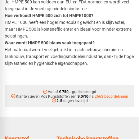
​Ja, HMPE 500 kan voldoen aan EU- en FDA-normen en wordt veel
toegepast in de voedingsmiddelenindustrie.
Hoe verhoudt HMPE 500 zich tot HMPE1000?
​HMPE 1000 heeft een hoger moleculair gewicht en is slijtvaster,
maar HMPE 500 is kostenefficiënter en ideaal voor minder extreme
belastingen.
Waar wordt HMPE 500 blauw vaak toegepast?
​Het materiaal wordt veel gebruikt in machinebouw, chemie- en
tankbouw, transport en voedingsmiddelenindustrie, dankzij de hoge
slijtvastheid en hygiënische eigenschappen.
check_circle
Vanaf
€ 750,-
gratis bezorgd
check_circle
Klanten geven Vos Kunststoffen een
9,0/10
na
2663 beoordelingen
check_circle
2-5
dagen levertijd
Kunststof
Technische kunststoffen