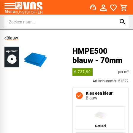
support_agent
Menu
Blauw
HMPE500
blauw - 70mm
per m²
€ 737,90
Artikelnummer: 51822
Kies een kleur
Blauw
Naturel