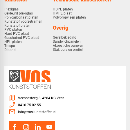
Plexiglas
HDPE platen
Gekleurd plexiglas
HMPE plaat
Polycarbonaat platen
Polypropyleen platen
Kunststof voorzetramen
Kunststof platen
Overig
PVC platen
Hard PVC plaat
Gevelbekleding
Geschuimd PVC plaat
Sandwichpanelen
HPL platen
Akoestiche panelen
Trespa
Staf, buis en profiel
Dibond
map
Veensesteeg 8, 4264 KG Veen
phone_enabled
0416 75 02 55
mail
info@voskunststoffen.nl