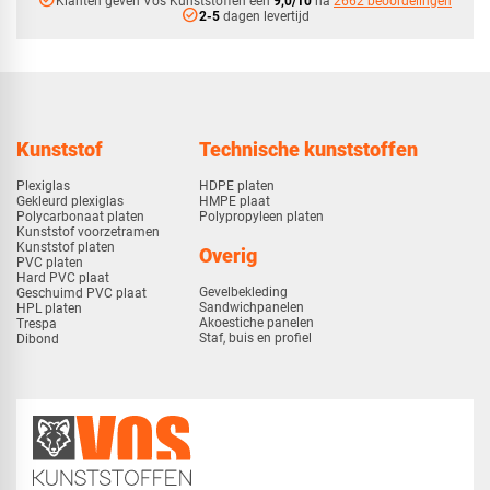
check_circle
Klanten geven Vos Kunststoffen een
9,0/10
na
2662 beoordelingen
check_circle
2-5
dagen levertijd
Kunststof
Technische kunststoffen
Plexiglas
HDPE platen
Gekleurd plexiglas
HMPE plaat
Polycarbonaat platen
Polypropyleen platen
Kunststof voorzetramen
Kunststof platen
Overig
PVC platen
Hard PVC plaat
Gevelbekleding
Geschuimd PVC plaat
Sandwichpanelen
HPL platen
Akoestiche panelen
Trespa
Staf, buis en profiel
Dibond