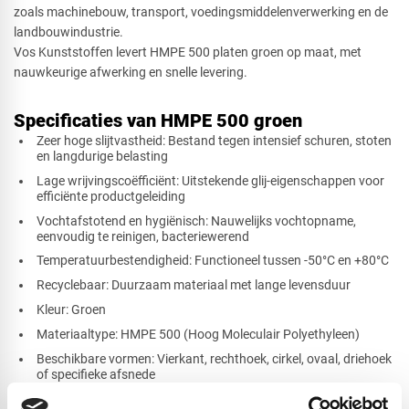
zoals machinebouw, transport, voedingsmiddelenverwerking en de
landbouwindustrie.
Cirkel
Vos Kunststoffen levert HMPE 500 platen groen op maat, met
nauwkeurige afwerking en snelle levering.
Specificaties van HMPE 500 groen
Afsnede
Zeer hoge slijtvastheid: Bestand tegen intensief schuren, stoten
en langdurige belasting
Lage wrijvingscoëfficiënt: Uitstekende glij-eigenschappen voor
efficiënte productgeleiding
Vochtafstotend en hygiënisch: Nauwelijks vochtopname,
eenvoudig te reinigen, bacteriewerend
Temperatuurbestendigheid: Functioneel tussen -50°C en +80°C
Recyclebaar: Duurzaam materiaal met lange levensduur
Kleur: Groen
Materiaaltype: HMPE 500 (Hoog Moleculair Polyethyleen)
Beschikbare vormen: Vierkant, rechthoek, cirkel, ovaal, driehoek
of specifieke afsnede
Beschikbare diktes: 10 mm, 12 mm, 15 mm, 20 mm, 25 mm, 30