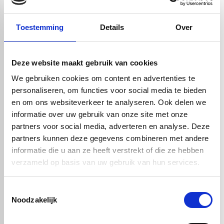
mm, 40 mm, 70 mm
Datasheet
Toestemming
Details
Over
datasheet hmpe500_groen.pdf
Deze website maakt gebruik van cookies
Bewerking van HMPE 500 groen
We gebruiken cookies om content en advertenties te
HMPE 500 plaat groen is dankzij zijn thermoplastische
personaliseren, om functies voor social media te bieden
eigenschappen uitstekend te bewerken. Het materiaal kan
eenvoudig gezaagd, gefreesd of gelast worden en behoudt daarbij
en om ons websiteverkeer te analyseren. Ook delen we
zijn sterke eigenschappen.
informatie over uw gebruik van onze site met onze
Geschikte bewerkingsmethoden:
partners voor social media, adverteren en analyse. Deze
CNC-frezen voor precisie en complexe vormen
partners kunnen deze gegevens combineren met andere
Zagen voor panelen of strips op maat
informatie die u aan ze heeft verstrekt of die ze hebben
Lassen en thermovormen voor technische toepassingen
verzameld op basis van uw gebruik van hun services.
Wilt u hulp bij de bewerking van uw groene HMPE 500 platen? Onze
specialisten staan voor u klaar met maatwerk en professioneel
Toestemmingsselectie
advies.
Noodzakelijk
Toepassingen van HMPE 500 groen