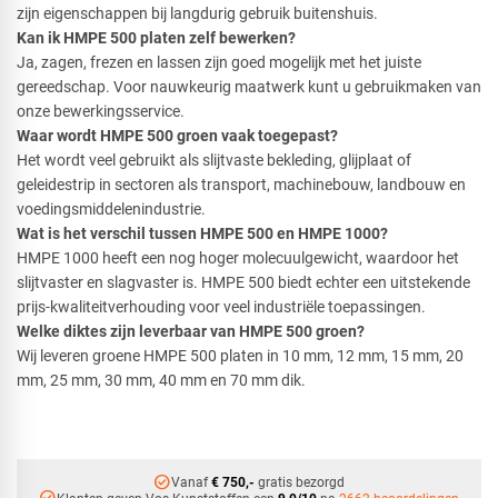
zijn eigenschappen bij langdurig gebruik buitenshuis.
Kan ik HMPE 500 platen zelf bewerken?
​Ja, zagen, frezen en lassen zijn goed mogelijk met het juiste
gereedschap. Voor nauwkeurig maatwerk kunt u gebruikmaken van
onze bewerkingsservice.
Waar wordt HMPE 500 groen vaak toegepast?
​Het wordt veel gebruikt als slijtvaste bekleding, glijplaat of
geleidestrip in sectoren als transport, machinebouw, landbouw en
voedingsmiddelenindustrie.
Wat is het verschil tussen HMPE 500 en HMPE 1000?
​HMPE 1000 heeft een nog hoger molecuulgewicht, waardoor het
slijtvaster en slagvaster is. HMPE 500 biedt echter een uitstekende
prijs-kwaliteitverhouding voor veel industriële toepassingen.
Welke diktes zijn leverbaar van HMPE 500 groen?
​Wij leveren groene HMPE 500 platen in 10 mm, 12 mm, 15 mm, 20
mm, 25 mm, 30 mm, 40 mm en 70 mm dik.
check_circle
Vanaf
€ 750,-
gratis bezorgd