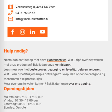
map
Veensesteeg 8, 4264 KG Veen
phone_enabled
0416 75 02 55
mail
info@voskunststoffen.nl
Hulp nodig?
Neem dan contact op met onze
klantenservice
. Wilt u tips over het werken
met onze producten? Bekijk dan onze
kennisbank
.
​Lees meer over het
bestelproces
,
bezorging en levertijd
,
betalen
,
retouren
.​
​Wilt u een proefstukje/sample ontvangen? Bekijk dan onder de categorie bij
toebehoren alle proefstukjes.
​​Meer over ons te weten komen? Bekijk dan onze
over ons pagina
.
Openingstijden
Ma t/m do:
07:30 - 17:30 uur
Vrijdag:
07:30 - 17:00 uur
Zaterdag:
08:00 - 12:00 uur
Zondag:
Gesloten