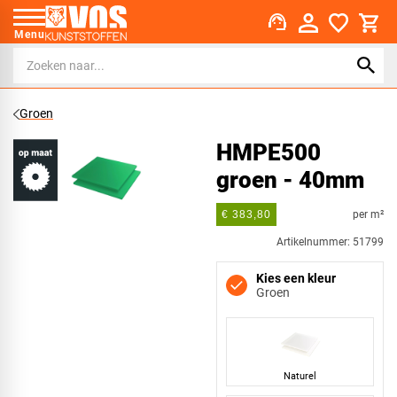
support_agent
Menu
Groen
HMPE500
groen - 40mm
per m²
€ 383,80
Artikelnummer: 51799
Kies een kleur
Groen
Naturel