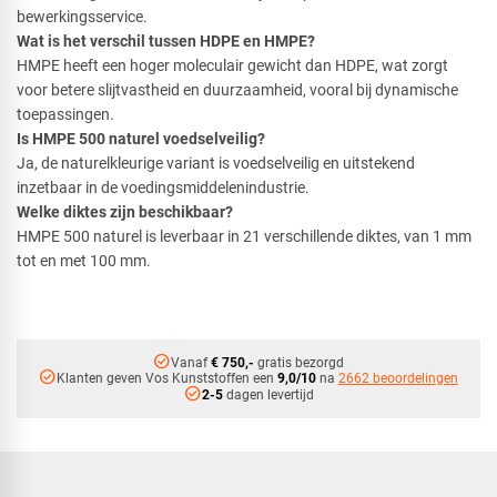
bewerkingsservice.
Wat is het verschil tussen HDPE en HMPE?
HMPE heeft een hoger moleculair gewicht dan HDPE, wat zorgt
voor betere slijtvastheid en duurzaamheid, vooral bij dynamische
toepassingen.
Is HMPE 500 naturel voedselveilig?
Ja, de naturelkleurige variant is voedselveilig en uitstekend
inzetbaar in de voedingsmiddelenindustrie.
Welke diktes zijn beschikbaar?
HMPE 500 naturel is leverbaar in 21 verschillende diktes, van 1 mm
tot en met 100 mm.
check_circle
Vanaf
€ 750,-
gratis bezorgd
check_circle
Klanten geven Vos Kunststoffen een
9,0/10
na
2662 beoordelingen
check_circle
2-5
dagen levertijd