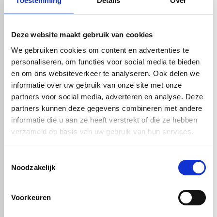
Toestemming
Details
Over
Wij leveren HMPE 500 naturel onder andere in de volgende
uitvoeringen:
Rechthoek, vierkant, cirkel, ovaal, driehoek of een specifieke
Deze website maakt gebruik van cookies
afsnede.
Al deze vormen worden door ons volledig op maat gemaakt, met
We gebruiken cookies om content en advertenties te
hoge precisie en minimale toleranties. Twijfelt u over de juiste vorm
personaliseren, om functies voor social media te bieden
of dikte voor uw toepassing? Neem dan
contact
met ons op voor
en om ons websiteverkeer te analyseren. Ook delen we
advies op maat.
informatie over uw gebruik van onze site met onze
partners voor social media, adverteren en analyse. Deze
Bewerking van HMPE 500 naturel
partners kunnen deze gegevens combineren met andere
HMPE 500 naturel is eenvoudig te bewerken met standaard
informatie die u aan ze heeft verstrekt of die ze hebben
kunststofbewerkingsgereedschap. Dankzij de thermoplastische
verzameld op basis van uw gebruik van hun services.
eigenschappen kunnen de platen nauwkeurig worden gezaagd,
gefreesd of gelast. Dit maakt het materiaal veelzijdig inzetbaar in
Toestemmingsselectie
maatwerkoplossingen.
Noodzakelijk
Geschikte bewerkingsmethoden:
CNC-frezen: Voor nauwkeurige uitsparingen en complexe
vormen
Voorkeuren
Zagen: Voor het op maat maken van platen of strips
Lassen en thermovormen: Voor technische constructies en