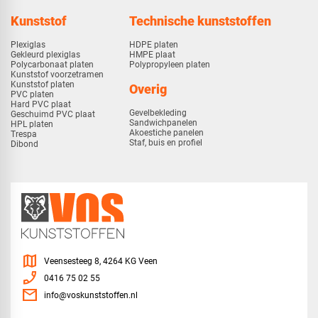
Kunststof
Technische kunststoffen
Plexiglas
HDPE platen
Gekleurd plexiglas
HMPE plaat
Polycarbonaat platen
Polypropyleen platen
Kunststof voorzetramen
Kunststof platen
Overig
PVC platen
Hard PVC plaat
Gevelbekleding
Geschuimd PVC plaat
Sandwichpanelen
HPL platen
Akoestiche panelen
Trespa
Staf, buis en profiel
Dibond
map
Veensesteeg 8, 4264 KG Veen
phone_enabled
0416 75 02 55
mail
info@voskunststoffen.nl