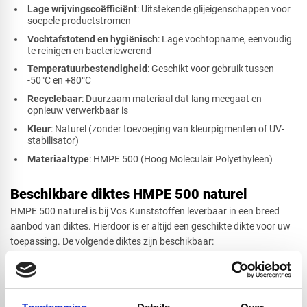
Lage wrijvingscoëfficiënt
: Uitstekende glijeigenschappen voor
soepele productstromen
Vochtafstotend en hygiënisch
: Lage vochtopname, eenvoudig
te reinigen en bacteriewerend
Temperatuurbestendigheid
: Geschikt voor gebruik tussen
-50°C en +80°C
Recyclebaar
: Duurzaam materiaal dat lang meegaat en
opnieuw verwerkbaar is
Kleur
: Naturel (zonder toevoeging van kleurpigmenten of UV-
stabilisator)
Materiaaltype
: HMPE 500 (Hoog Moleculair Polyethyleen)
Beschikbare diktes HMPE 500 naturel
HMPE 500 naturel is bij Vos Kunststoffen leverbaar in een breed
aanbod van diktes. Hierdoor is er altijd een geschikte dikte voor uw
toepassing. De volgende diktes zijn beschikbaar:
1 mm, 2 mm, 3 mm, 4 mm, 5 mm, 6 mm, 8 mm, 10 mm, 12 mm, 15
mm, 20 mm, 25 mm, 30 mm, 40 mm, 50 mm, 60 mm, 70 mm, 80
mm, 90 mm en 100 mm.
Naast de verschillende diktes kunt u ook kiezen uit diverse vormen.