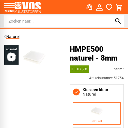
support_agent
Menu
Naturel
HMPE500
naturel - 8mm
per m²
€ 107,78
Artikelnummer: 51754
Kies een kleur
Naturel
Naturel