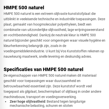
HMPE 500 naturel
Rechthoek
HMPE 500 naturel is een extreem slijtvaste kunststofplaat die
uitblinkt in veeleisende technische en industriële toepassingen. Deze
plaat, gemaakt van hoogmoleculair polyethyleen, biedt een
combinatie van uitzonderlijke slijtvastheid, lage wrijvingsweerstand
Ovaal
en vochtbestendigheid. Dankzij de neutrale kleur is HMPE 500
naturel bijzonder geschikt voor omgevingen waar visuele hygiëne en
kleurherkenning belangrijk zijn, zoals in de
voedingsmiddelenindustrie. U kunt bij Vos Kunststoffen rekenen op
Cirkel
nauwkeurig maatwerk, snelle levering en deskundig advies.
Specificaties van HMPE 500 naturel
De eigenschappen van HMPE 500 naturel maken dit materiaal
Afsnede
geschikt voor toepassingen waar duurzaamheid en
betrouwbaarheid essentieel zijn. Deze kunststof wordt veel
toegepast als glijplaat, beschermplaat of slijtlaag in onder andere
machinebouw, transport en voedingsverwerking.
Zeer hoge slijtvastheid
: Bestand tegen langdurige
mechanische belasting, schuren en stoten