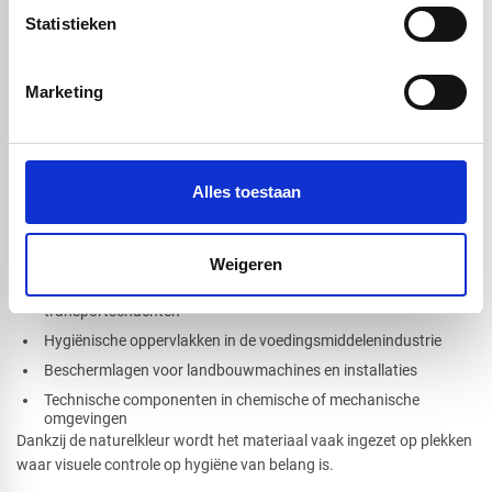
samenstellingen
Statistieken
Wilt u het bewerken liever uitbesteden? Onze specialisten verzorgen
bewerkingen tot op de millimeter nauwkeurig.
Marketing
datasheet HMPE500 naturel.pdf
Toepassingen van HMPE 500 naturel
Alles toestaan
Door de unieke combinatie van materiaaleigenschappen is HMPE
500 naturel een betrouwbare keuze voor uiteenlopende sectoren.
Denk hierbij aan:
Weigeren
Glijstrips en geleideprofielen in transportsystemen
Slijtvaste bekledingen in opslagsystemen, trechters of
transportschachten
Hygiënische oppervlakken in de voedingsmiddelenindustrie
Beschermlagen voor landbouwmachines en installaties
Technische componenten in chemische of mechanische
omgevingen
Dankzij de naturelkleur wordt het materiaal vaak ingezet op plekken
waar visuele controle op hygiëne van belang is.