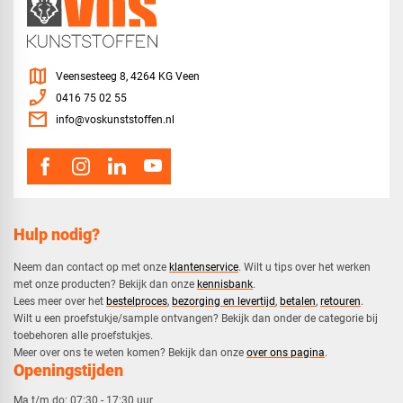
map
Veensesteeg 8, 4264 KG Veen
phone_enabled
0416 75 02 55
mail
info@voskunststoffen.nl
Hulp nodig?
Neem dan contact op met onze
klantenservice
. Wilt u tips over het werken
met onze producten? Bekijk dan onze
kennisbank
.
​Lees meer over het
bestelproces
,
bezorging en levertijd
,
betalen
,
retouren
.​
​Wilt u een proefstukje/sample ontvangen? Bekijk dan onder de categorie bij
toebehoren alle proefstukjes.
​​Meer over ons te weten komen? Bekijk dan onze
over ons pagina
.
Openingstijden
Ma t/m do:
07:30 - 17:30 uur