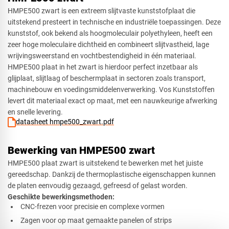
Rechthoek
HMPE500 zwart is een extreem slijtvaste kunststofplaat die
uitstekend presteert in technische en industriële toepassingen. Deze
kunststof, ook bekend als hoogmoleculair polyethyleen, heeft een
zeer hoge moleculaire dichtheid en combineert slijtvastheid, lage
Ovaal
wrijvingsweerstand en vochtbestendigheid in één materiaal.
HMPE500 plaat in het zwart is hierdoor perfect inzetbaar als
glijplaat, slijtlaag of beschermplaat in sectoren zoals transport,
machinebouw en voedingsmiddelenverwerking. Vos Kunststoffen
Cirkel
levert dit materiaal exact op maat, met een nauwkeurige afwerking
en snelle levering.
datasheet hmpe500_zwart.pdf
Afsnede
Bewerking van HMPE500 zwart
HMPE500 plaat zwart is uitstekend te bewerken met het juiste
gereedschap. Dankzij de thermoplastische eigenschappen kunnen
de platen eenvoudig gezaagd, gefreesd of gelast worden.
Geschikte bewerkingsmethoden:
CNC-frezen voor precisie en complexe vormen
Zagen voor op maat gemaakte panelen of strips