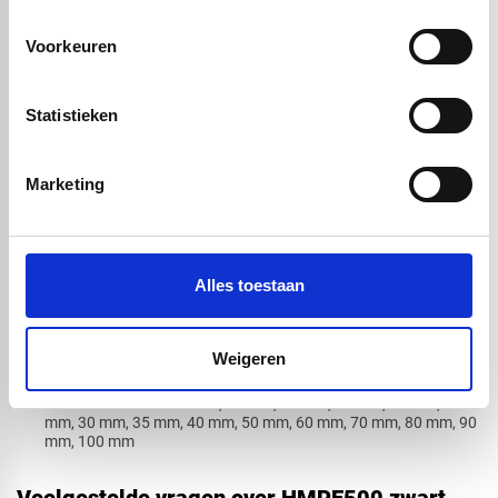
Beschermlagen in chemische en technische omgevingen
Voorkeuren
Specificaties van HMPE500 zwart
Zeer hoge slijtvastheid: Bestand tegen intensief schuren, stoten
en langdurige belasting
Statistieken
Lage wrijvingscoëfficiënt: Uitstekende glij-eigenschappen voor
efficiënte productgeleiding
Marketing
Vochtafstotend en hygiënisch: Lage vochtopname, eenvoudig
te reinigen, bacteriewerend
Temperatuurbestendigheid: Functioneel tussen -50°C en +80°C
Recyclebaar: Duurzame materiaalkeuze met lange levensduur
Alles toestaan
Kleur: Zwart (met verhoogde UV-bestendigheid)
Materiaaltype: HMPE500 (Hoog Moleculair Polyethyleen)
Beschikbare vormen: vierkant, driehoek, rechthoek, ovaal, cirkel
Weigeren
en een afsneden.
Beschikbare diktes: 8 mm, 10 mm, 12 mm, 15 mm, 20 mm, 25
mm, 30 mm, 35 mm, 40 mm, 50 mm, 60 mm, 70 mm, 80 mm, 90
mm, 100 mm