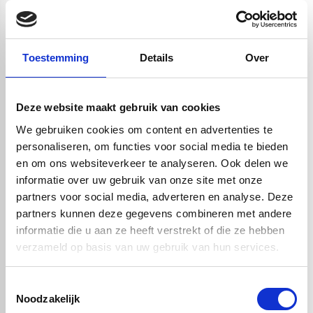
Lassen en thermovormen voor technische toepassingen
Wenst u hulp bij het bewerken? Onze vakmensen staan voor u klaar.
Neem contact op met ons zodat wij u verder kunnen helpen.
Toestemming
Details
Over
Maatwerk mogelijk bij Vos Kunststoffen
Bij Vos Kunststoffen bestelt u HMPE500 plaat zwart eenvoudig op
maat. Of u nu een klein stuk nodig heeft of meerdere platen in
Deze website maakt gebruik van cookies
specifieke afmetingen, wij leveren met minimale toleranties en hoge
We gebruiken cookies om content en advertenties te
nauwkeurigheid. Wij kunnen ook boorgaten, uitsparingen of
personaliseren, om functies voor social media te bieden
contouren aanbrengen. Neem contact met ons op voor
en om ons websiteverkeer te analyseren. Ook delen we
maatwerkoplossingen die perfect passen bij uw toepassing.
informatie over uw gebruik van onze site met onze
partners voor social media, adverteren en analyse. Deze
Toepassingen van HMPE500 zwart
partners kunnen deze gegevens combineren met andere
Door de unieke combinatie van eigenschappen is HMPE500 plaat in
informatie die u aan ze heeft verstrekt of die ze hebben
het zwart geschikt voor een breed scala aan toepassingen:
verzameld op basis van uw gebruik van hun services.
Glijstrips en geleideprofielen in transportsystemen
Slijtvaste bekleding in installaties, bunkers of opslagsystemen
Toestemmingsselectie
Hygiënische oppervlakken in voedselverwerking en farmacie
Noodzakelijk
Afschermplaten en botsplaten in landbouw- en bouwmachines