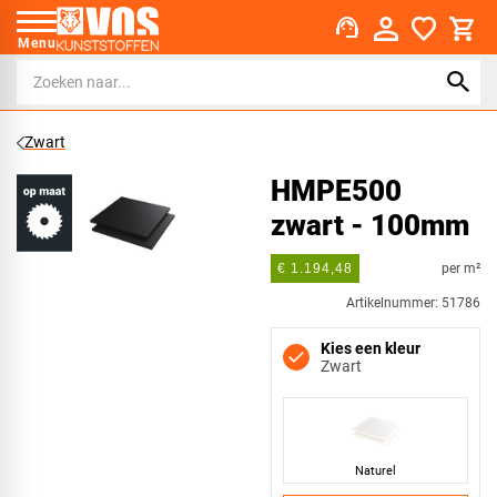
support_agent
Menu
Zwart
HMPE500
zwart - 100mm
per m²
€ 1.194,48
Artikelnummer: 51786
Kies een kleur
Zwart
Naturel