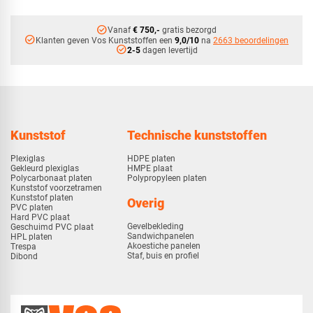
check_circle
Vanaf
€ 750,-
gratis bezorgd
check_circle
Klanten geven Vos Kunststoffen een
9,0/10
na
2663 beoordelingen
check_circle
2-5
dagen levertijd
Kunststof
Technische kunststoffen
Plexiglas
HDPE platen
Gekleurd plexiglas
HMPE plaat
Polycarbonaat platen
Polypropyleen platen
Kunststof voorzetramen
Kunststof platen
Overig
PVC platen
Hard PVC plaat
Gevelbekleding
Geschuimd PVC plaat
Sandwichpanelen
HPL platen
Akoestiche panelen
Trespa
Staf, buis en profiel
Dibond