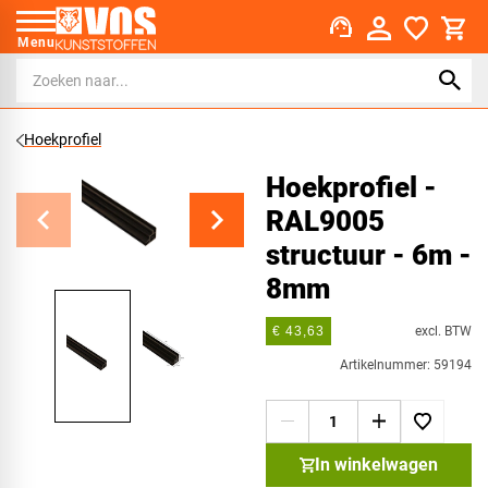
support_agent
Menu
Hoekprofiel
Hoekprofiel -
RAL9005
structuur - 6m -
8mm
excl. BTW
€ 43,63
Artikelnummer: 59194
In winkelwagen