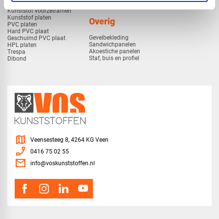
Polycarbonaat platen
Polypropyleen platen
Kunststof voorzetramen
Kunststof platen
Overig
PVC platen
Hard PVC plaat
Gevelbekleding
Geschuimd PVC plaat
Sandwichpanelen
HPL platen
Akoestiche panelen
Trespa
Staf, buis en profiel
Dibond
map
Veensesteeg 8, 4264 KG Veen
phone_enabled
0416 75 02 55
mail
info@voskunststoffen.nl