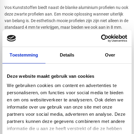
Vos Kunststoffen biedt naast de blanke aluminium profielen nu ook
deze zwarte profielen aan. Een mooie oplossing wanneer uiterlijk
van belang is. De esthetisch mooie profielen zijn zijn niet alleen in de
standaard 4 mm te verkrijgen, maar bieden we ook aan in 8 mm.
Met de profielen kunnen kunststof platen zoals
plexiglas
,
polycarbonaat
of
dibond
makkelijk verbonden worden, zo kan er
bijvoorbeeld een frame gemaakt worden. Hiervoor kunnen de
connectoren
ingezet worden die zowel te gebruiken zijn bij de 4 mm
Toestemming
Details
Over
als de 8 mm profielen.
Deze website maakt gebruik van cookies
Handig om er bij te kopen
We gebruiken cookies om content en advertenties te
personaliseren, om functies voor social media te bieden
en om ons websiteverkeer te analyseren. Ook delen we
informatie over uw gebruik van onze site met onze
partners voor social media, adverteren en analyse. Deze
partners kunnen deze gegevens combineren met andere
informatie die u aan ze heeft verstrekt of die ze hebben