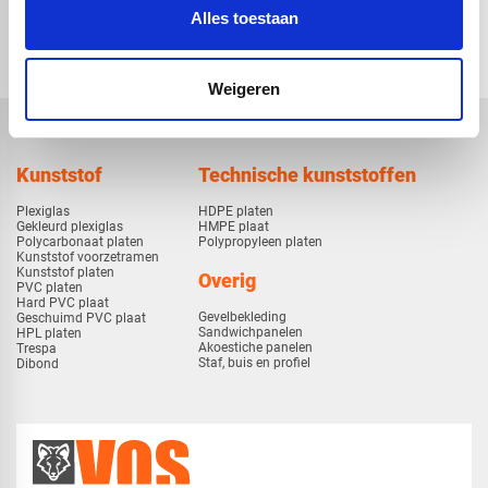
check_circle
Vanaf
€ 750,-
gratis bezorgd
Alles toestaan
check_circle
Klanten geven Vos Kunststoffen een
9,0/10
na
2663 beoordelingen
check_circle
2-5
dagen levertijd
Weigeren
Kunststof
Technische kunststoffen
Plexiglas
HDPE platen
Gekleurd plexiglas
HMPE plaat
Polycarbonaat platen
Polypropyleen platen
Kunststof voorzetramen
Kunststof platen
Overig
PVC platen
Hard PVC plaat
Gevelbekleding
Geschuimd PVC plaat
Sandwichpanelen
HPL platen
Akoestiche panelen
Trespa
Staf, buis en profiel
Dibond