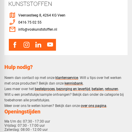
map
Veensesteeg 8, 4264 KG Veen
phone_enabled
0416 75 02 55
mail
info@voskunststoffen.nl
Hulp nodig?
Neem dan contact op met onze
klantenservice
. Wilt u tips over het werken
met onze producten? Bekijk dan onze
kennisbank
.
​Lees meer over het
bestelproces
,
bezorging en levertijd
,
betalen
,
retouren
.​
​Wilt u een proefstukje/sample ontvangen? Bekijk dan onder de categorie bij
toebehoren alle proefstukjes.
​​Meer over ons te weten komen? Bekijk dan onze
over ons pagina
.
Openingstijden
Ma t/m do:
07:30 - 17:30 uur
Vrijdag:
07:30 - 17:00 uur
Zaterdag:
08:00 - 12:00 uur