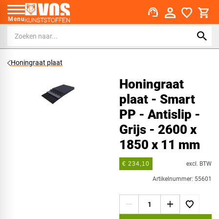
support_agent
Menu
Honingraat plaat
Honingraat
plaat - Smart
PP - Antislip -
Grijs - 2600 x
1850 x 11 mm
excl. BTW
€ 234,10
Artikelnummer: 55601