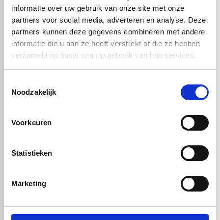
informatie over uw gebruik van onze site met onze
Handig om er bij te kopen
partners voor social media, adverteren en analyse. Deze
partners kunnen deze gegevens combineren met andere
informatie die u aan ze heeft verstrekt of die ze hebben
verzameld op basis van uw gebruik van hun services.
Toestemmingsselectie
Noodzakelijk
Voorkeuren
Honingraat plaat -
Light PP - Eenzijdige
nerf - Grijs 3250 x
Statistieken
1900 x 4,3 mm
€ 117,08
Marketing