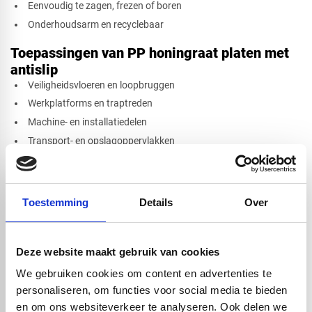
Eenvoudig te zagen, frezen of boren
Onderhoudsarm en recyclebaar
Toepassingen van PP honingraat platen met
antislip
Veiligheidsvloeren en loopbruggen
Werkplatforms en traptreden
Machine- en installatiedelen
Transport- en opslagoppervlakken
Afwerking van wanden en constructies waar grip belangrijk is
Waarom kiezen voor een honingraatplaat met
Toestemming
Details
Over
antislip?
Je profiteert van
de stijfheid van een sandwichconstructie
Het gewicht blijft
extreem laag
, wat montage en verwerking
Deze website maakt gebruik van cookies
vereenvoudigt
We gebruiken cookies om content en advertenties te
PP is
chemisch bestendig, vochtbestendig en duurzaam
personaliseren, om functies voor social media te bieden
en om ons websiteverkeer te analyseren. Ook delen we