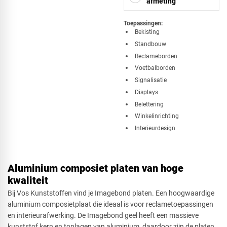
afmeting
Toepassingen:
Bekisting
Standbouw
Vierkant
Reclameborden
Voetbalborden
Signalisatie
Driehoek
Displays
Belettering
Winkelinrichting
Interieurdesign
Rechthoek
Aluminium composiet platen van hoge
kwaliteit
Ovaal
Bij Vos Kunststoffen vind je Imagebond platen. Een hoogwaardige
aluminium composietplaat die ideaal is voor reclametoepassingen
en interieurafwerking. De Imagebond geel heeft een massieve
kunststof kern en toplagen van aluminium, daardoor zijn de platen
Cirkel