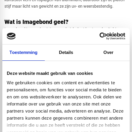
stijf maar licht van gewicht en ze zijn uv- en weersbestendig.
Wat is Imagebond geel?
Afsnede
Imagebond is een aluminium sandwichplaat bestaande uit drie
lagen. Twee sterke buitenlagen van aluminium en een Polyethyleen
kern. Deze combinatie zorgt voor een lichte, duurzame en
vormvaste plaat wat het een uitstekend materiaal maakt voor
Toestemming
Details
Over
reclamedoeleinden zoals bedrukking, belettering en sign.
Eigenschappen van Imagebond® geel
Deze website maakt gebruik van cookies
Lichtgewicht en sterk
We gebruiken cookies om content en advertenties te
UV-bestendig en kleurvast
personaliseren, om functies voor social media te bieden
Eenvoudig te bewerken; zagen, frezen, boren
en om ons websiteverkeer te analyseren. Ook delen we
Perfecte vlakheid voor print- en stickerwerk
informatie over uw gebruik van onze site met onze
Beschermfolie aan beide zijde om krassen te voorkomen tijdens
partners voor social media, adverteren en analyse. Deze
bewerking en vervoer en montage.
partners kunnen deze gegevens combineren met andere
Dankzij deze eigenschappen is Imagebond geel een van de meest
informatie die u aan ze heeft verstrekt of die ze hebben
gebruikte materialen in de sign- en reclamewereld.