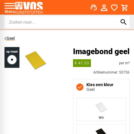
support_agent
Menu
Geel
Imagebond geel
per m²
€ 47,53
Artikelnummer: 50756
Kies een kleur
Geel
Wit