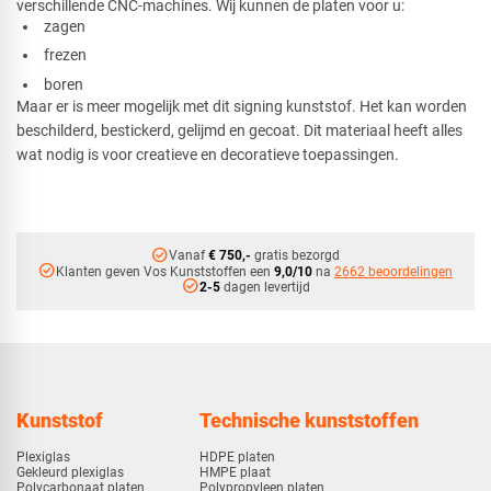
verschillende CNC-machines. Wij kunnen de platen voor u:
zagen
frezen
boren
Maar er is meer mogelijk met dit signing kunststof. Het kan worden
beschilderd, bestickerd, gelijmd en gecoat. Dit materiaal heeft alles
wat nodig is voor creatieve en decoratieve toepassingen.
check_circle
Vanaf
€ 750,-
gratis bezorgd
check_circle
Klanten geven Vos Kunststoffen een
9,0/10
na
2662 beoordelingen
check_circle
2-5
dagen levertijd
Kunststof
Technische kunststoffen
Plexiglas
HDPE platen
Gekleurd plexiglas
HMPE plaat
Polycarbonaat platen
Polypropyleen platen