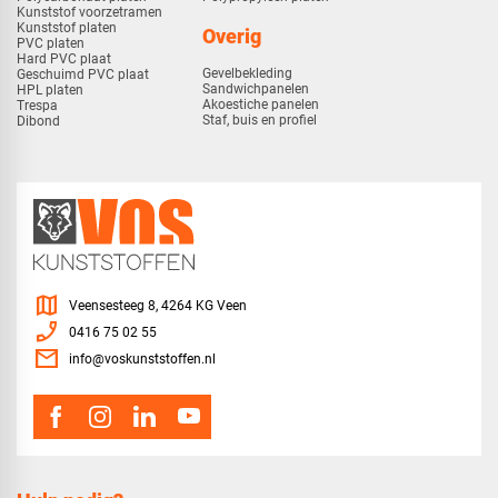
Kunststof voorzetramen
Kunststof platen
Overig
PVC platen
Hard PVC plaat
Gevelbekleding
Geschuimd PVC plaat
Sandwichpanelen
HPL platen
Akoestiche panelen
Trespa
Staf, buis en profiel
Dibond
map
Veensesteeg 8, 4264 KG Veen
phone_enabled
0416 75 02 55
mail
info@voskunststoffen.nl