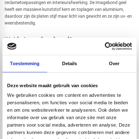
reclametoepassingen en interieurafwerking. De Imagebond geel
heeft een massieve kunststof kern en toplagen van aluminium,
Cirkel
daardoor zijn de platen stijf maar licht van gewicht en ze zijn uv- en
weersbestendig.
Afsnede
Wat is Imagebond rood?
Imagebond is een aluminium sandwichplaat bestaande uit drie
lagen. Twee sterke buitenlagen van aluminium en een Polyethyleen
kern. Deze combinatie zorgt voor een lichte, duurzame en
Toestemming
Details
Over
vormvaste plaat wat het een uitstekend materiaal maakt voor
reclamedoeleinden zoals bedrukking, belettering en sign.
Deze website maakt gebruik van cookies
Eigenschappen van Imagebond® rood
We gebruiken cookies om content en advertenties te
Lichtgewicht en sterk
personaliseren, om functies voor social media te bieden
UV-bestendig en kleurvast
en om ons websiteverkeer te analyseren. Ook delen we
Eenvoudig te bewerken; zagen, frezen, boren
informatie over uw gebruik van onze site met onze
Perfecte vlakheid voor print- en stickerwerk
partners voor social media, adverteren en analyse. Deze
Beschermfolie aan beide zijde om krassen te voorkomen tijdens
partners kunnen deze gegevens combineren met andere
bewerking en vervoer en montage.