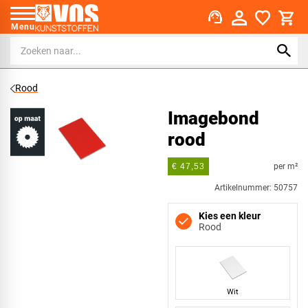
support_agent
Menu
Rood
Imagebond
rood
per m²
€ 47,53
Artikelnummer: 50757
Kies een kleur
Rood
Wit