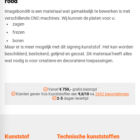
rood
Imagebond® is een materiaal wat gemakkelijk te bewerken is met
verschillende CNC-machines. Wij kunnen de platen voor u:
zagen
frezen
boren
Maar er is meer mogelijk met dit signing kunststof. Het kan worden
beschilderd, bestickerd, gelijmd en gecoat. Dit materiaal heeft alles
wat nodig is voor creatieve en decoratieve toepassingen.
check_circle
Vanaf
€ 750,-
gratis bezorgd
check_circle
Klanten geven Vos Kunststoffen een
9,0/10
na
2662 beoordelingen
check_circle
2-5
dagen levertijd
Kunststof
Technische kunststoffen