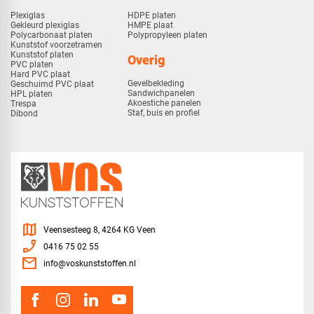
Plexiglas
HDPE platen
Gekleurd plexiglas
HMPE plaat
Polycarbonaat platen
Polypropyleen platen
Kunststof voorzetramen
Kunststof platen
Overig
PVC platen
Hard PVC plaat
Gevelbekleding
Geschuimd PVC plaat
Sandwichpanelen
HPL platen
Akoestiche panelen
Trespa
Staf, buis en profiel
Dibond
map
Veensesteeg 8, 4264 KG Veen
phone_enabled
0416 75 02 55
mail
info@voskunststoffen.nl