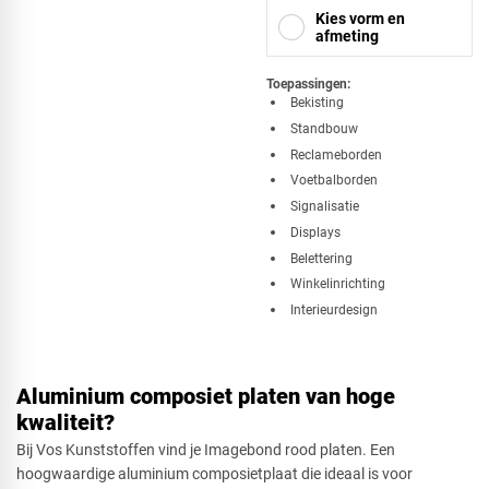
Kies vorm en
afmeting
Toepassingen:
Bekisting
Standbouw
Vierkant
Reclameborden
Voetbalborden
Signalisatie
Driehoek
Displays
Belettering
Winkelinrichting
Interieurdesign
Rechthoek
Aluminium composiet platen van hoge
kwaliteit?
Ovaal
Bij Vos Kunststoffen vind je Imagebond rood platen. Een
hoogwaardige aluminium composietplaat die ideaal is voor