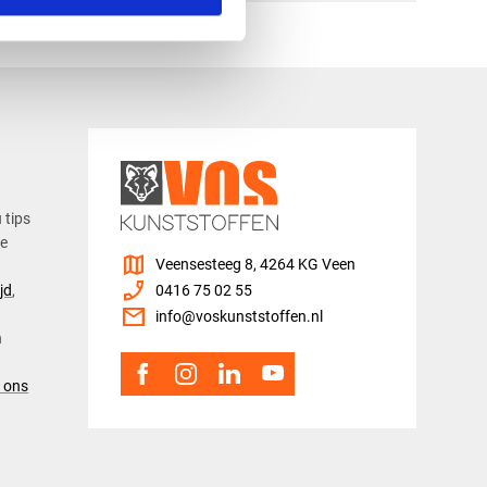
u tips
ze
map
Veensesteeg 8, 4264 KG Veen
phone_enabled
jd
,
0416 75 02 55
mail
info@voskunststoffen.nl
n
 ons