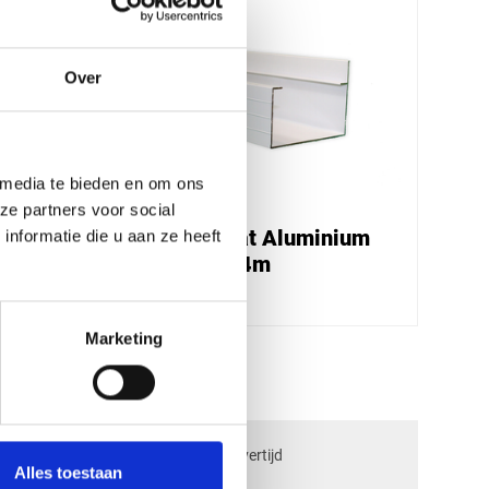
Over
 media te bieden en om ons
ze partners voor social
ium
Kanaalplaat Aluminium
nformatie die u aan ze heeft
bakgoot - 4m
€ 110,67
Marketing
check_circle
ngen
2-5
dagen levertijd
Alles toestaan