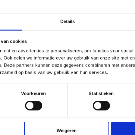
Details
 van cookies
ent en advertenties te personaliseren, om functies voor social
. Ook delen we informatie over uw gebruik van onze site met on
lplaat Aluminium
Kanaalplaat Alumin
e. Deze partners kunnen deze gegevens combineren met andere i
ot - 3m
bakgoot - 3,5m
erzameld op basis van uw gebruik van hun services.
0
€ 96,83
Voorkeuren
Statistieken
check_circle
Klanten geven Vos Kunststoffen een
9,0/10
na
2662 beoordeli
Weigeren