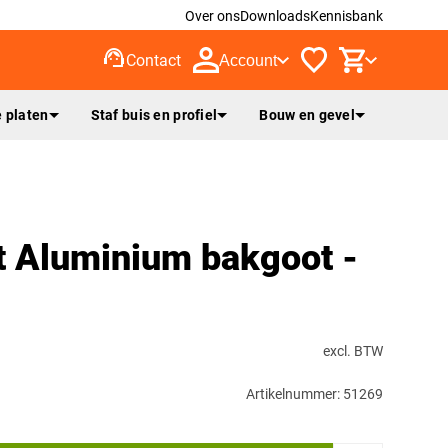
Over ons
Downloads
Kennisbank
support_agent
Contact
Account
 platen
Staf buis en profiel
Bouw en gevel
t Aluminium bakgoot -
excl. BTW
Artikelnummer: 51269