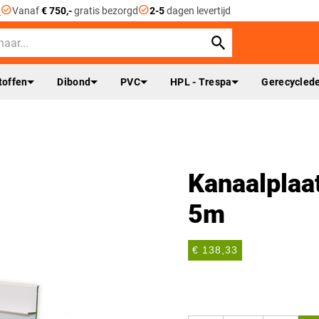
check_circle
check_circle
n
Vanaf
€ 750,-
gratis bezorgd
2-5
dagen levertijd
toffen
Dibond
PVC
HPL - Trespa
Gerecyclede
Kanaalplaa
5m
€ 138,33