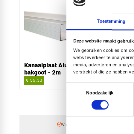
Toestemming
Deze website maakt gebruik
We gebruiken cookies om cont
websiteverkeer te analyseren
Kanaalplaat Aluminium
Kanaa
media, adverteren en analys
bakgoot - 2m
bakgo
verstrekt of die ze hebben v
€ 55,33
€ 83,0
Toestemmingsselectie
Noodzakelijk
check_circle
Vanaf
€ 750,-
gratis bezorgd