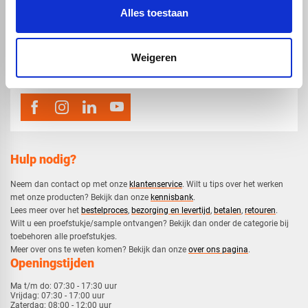
Alles toestaan
map
Veensesteeg 8, 4264 KG Veen
phone_enabled
0416 75 02 55
Weigeren
mail
info@voskunststoffen.nl
Hulp nodig?
Neem dan contact op met onze
klantenservice
. Wilt u tips over het werken
met onze producten? Bekijk dan onze
kennisbank
.
​Lees meer over het
bestelproces
,
bezorging en levertijd
,
betalen
,
retouren
.​
​Wilt u een proefstukje/sample ontvangen? Bekijk dan onder de categorie bij
toebehoren alle proefstukjes.
​​Meer over ons te weten komen? Bekijk dan onze
over ons pagina
.
Openingstijden
Ma t/m do:
07:30 - 17:30 uur
Vrijdag:
07:30 - 17:00 uur
Zaterdag:
08:00 - 12:00 uur