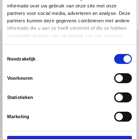
check_circle
Vanaf
€ 750,-
gratis bezorgd
informatie over uw gebruik van onze site met onze
check_circle
Klanten geven Vos Kunststoffen een
9,0/10
na
2663 beoordelingen
check_circle
partners voor social media, adverteren en analyse. Deze
2-5
dagen levertijd
partners kunnen deze gegevens combineren met andere
informatie die u aan ze heeft verstrekt of die ze hebben
verzameld op basis van uw gebruik van hun services.
Kunststof
Technische kunststoffen
Toestemmingsselectie
Noodzakelijk
Plexiglas
HDPE platen
Gekleurd plexiglas
HMPE plaat
Polycarbonaat platen
Polypropyleen platen
Kunststof voorzetramen
Voorkeuren
Kunststof platen
Overig
PVC platen
Hard PVC plaat
Gevelbekleding
Geschuimd PVC plaat
Sandwichpanelen
HPL platen
Statistieken
Akoestiche panelen
Trespa
Staf, buis en profiel
Dibond
Marketing