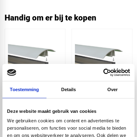
Handig om er bij te kopen
Kanaalplaat
Kanaalplaat
Toestemming
Details
Over
Tussenprofiel
Tussenprofiel
aluminium - 2m
aluminium - 2,5m
€ 32,36
€ 40,46
Deze website maakt gebruik van cookies
We gebruiken cookies om content en advertenties te
personaliseren, om functies voor social media te bieden
en om ons websiteverkeer te analyseren. Ook delen we