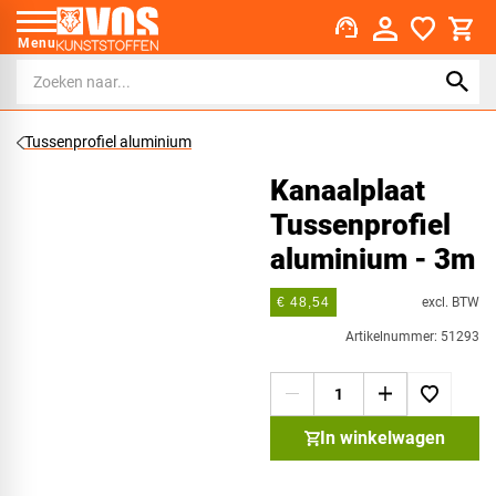
support_agent
Menu
Tussenprofiel aluminium
Kanaalplaat
Tussenprofiel
aluminium - 3m
excl. BTW
€ 48,54
Artikelnummer: 51293
In winkelwagen