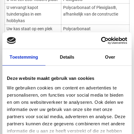
U vervangt kapot
Polycarbonaat of Plexiglas®,
tuindersglas in een
afhankelijk van de constructie
hobbykas
Uw kas staat op een plek
Polycarbonaat
met veel wind of hagel
U wilt een lichte plaat die
Beide materialen zijn geschikt
makkelijk te monteren is
Toestemming
Details
Over
U zoekt een plaat voor een
Polycarbonaat kanaalplaat
lichtdoorlatend dak
Wilt u vooral een veilige en sterke oplossing? Dan is polycarbonaat
Deze website maakt gebruik van cookies
vaak de beste keuze. Wilt u vooral maximale helderheid en een
glasachtige uitstraling? Dan kan Plexiglas® interessant zijn.
We gebruiken cookies om content en advertenties te
personaliseren, om functies voor social media te bieden
Tuindersglas kopen of kunststof op maat
en om ons websiteverkeer te analyseren. Ook delen we
bestellen?
informatie over uw gebruik van onze site met onze
Wie zoekt naar tuindersglas kopen, wil meestal een passende ruit
partners voor social media, adverteren en analyse. Deze
voor een kas of broeikas. Bij VOS Kunststoffen koopt u geen
partners kunnen deze gegevens combineren met andere
traditioneel glas, maar wel kunststof platen op maat als alternatief
informatie die u aan ze heeft verstrekt of die ze hebben