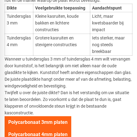
ruit en de manier waarop de plaat wordt bevestigd.
Dikte
Veelgebruikte toepassing
Aandachtspunt
Tuindersglas
Kleine kasruiten, koude
Licht, maar
3 mm
bakken en lichtere
kwetsbaarder bij
constructies
impact
Tuindersglas
Grotere kasruiten en
Iets sterker, maar
4 mm
stevigere constructies
nog steeds
breekbaar
Wanneer u tuindersglas 3 mm of tuindersglas 4 mm wilt vervangen
door kunststof, is het belangrijk om niet alleen naar de oude
glasdikte te kijken. Kunststof heeft andere eigenschappen dan glas.
De juiste plaatdikte hangt onder meer af van de afmeting, belasting,
windgevoeligheid en bevestiging.
Twijfelt u over de juiste dikte? Dan is het verstandig om uw situatie
te laten beoordelen. Zo voorkomt u dat de plaat te dun is, gaat
klapperen of onvoldoende steun krijgt in de bestaande
kasconstructie.
Polycarbonaat 3mm platen
Polycarbonaat 4mm platen