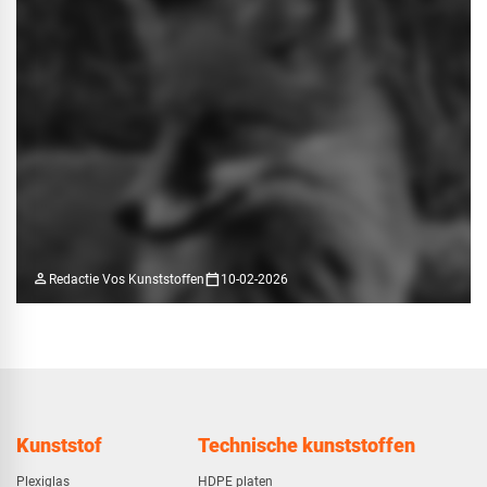
person
calendar_today
Redactie Vos Kunststoffen
10-02-2026
Kunststof
Technische kunststoffen
Plexiglas
HDPE platen