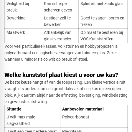
Veiligheid bij
Kan scherpe
Splintert niet zoals glas
breuk
scherven geven
Bewerking
Lastiger zelf te
Goed te zagen, boren en
bewerken
frezen
Maatwerk
Afhankelijk van
Op maat te bestellen bij
glasleverancier
VOS Kunststoffen
Voor veel particuliere kassen, volkstuinen en hobbyprojecten is
polycarbonaat een logische vervanger van tuindersglas. Zeker
wanneer u minder risico wilt op breuk of letsel.
Welke kunststof plaat kiest u voor uw kas?
De beste keuze hangt af van de toepassing. Een kleine verticale ruit
vraagt iets anders dan een groot dakvlak of een kas op een open
plek. Kijk daarom altijd naar de afmeting, bevestiging, windbelasting
en gewenste uitstraling.
Situatie​
Aanbevolen materiaal
U wilt maximale
Polycarbonaat
slagvastheid
U wilt een zeer heldere plaat
Plexiglas®