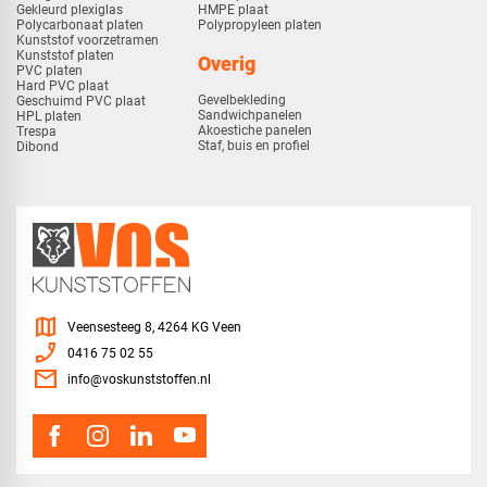
Gekleurd plexiglas
HMPE plaat
Polycarbonaat platen
Polypropyleen platen
Kunststof voorzetramen
Kunststof platen
Overig
PVC platen
Hard PVC plaat
Gevelbekleding
Geschuimd PVC plaat
Sandwichpanelen
HPL platen
Akoestiche panelen
Trespa
Staf, buis en profiel
Dibond
map
Veensesteeg 8, 4264 KG Veen
phone_enabled
0416 75 02 55
mail
info@voskunststoffen.nl