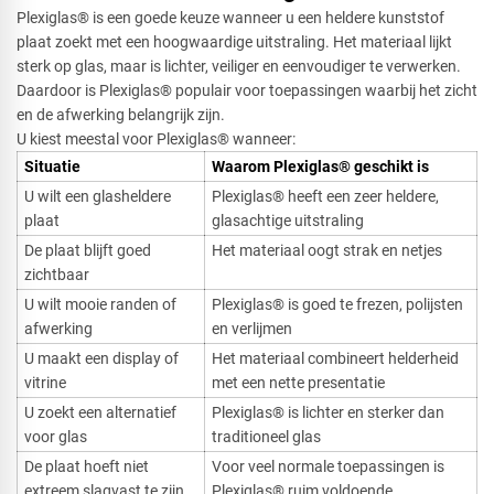
Plexiglas® is een goede keuze wanneer u een heldere kunststof
plaat zoekt met een hoogwaardige uitstraling. Het materiaal lijkt
sterk op glas, maar is lichter, veiliger en eenvoudiger te verwerken.
Daardoor is Plexiglas® populair voor toepassingen waarbij het zicht
en de afwerking belangrijk zijn.
U kiest meestal voor Plexiglas® wanneer:
Situatie​
Waarom Plexiglas® geschikt is
U wilt een glasheldere
Plexiglas® heeft een zeer heldere,
plaat
glasachtige uitstraling
De plaat blijft goed
Het materiaal oogt strak en netjes
zichtbaar
U wilt mooie randen of
Plexiglas® is goed te frezen, polijsten
afwerking
en verlijmen
U maakt een display of
Het materiaal combineert helderheid
vitrine
met een nette presentatie
U zoekt een alternatief
Plexiglas® is lichter en sterker dan
voor glas
traditioneel glas
De plaat hoeft niet
Voor veel normale toepassingen is
extreem slagvast te zijn
Plexiglas® ruim voldoende