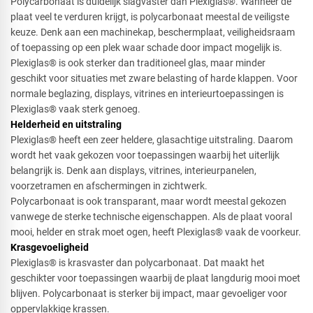
Polycarbonaat is duidelijk slagvaster dan Plexiglas®. Wanneer de
plaat veel te verduren krijgt, is polycarbonaat meestal de veiligste
keuze. Denk aan een machinekap, beschermplaat, veiligheidsraam
of toepassing op een plek waar schade door impact mogelijk is.
Plexiglas® is ook sterker dan traditioneel glas, maar minder
geschikt voor situaties met zware belasting of harde klappen. Voor
normale beglazing, displays, vitrines en interieurtoepassingen is
Plexiglas® vaak sterk genoeg.
Helderheid en uitstraling
Plexiglas® heeft een zeer heldere, glasachtige uitstraling. Daarom
wordt het vaak gekozen voor toepassingen waarbij het uiterlijk
belangrijk is. Denk aan displays, vitrines, interieurpanelen,
voorzetramen en afschermingen in zichtwerk.
Polycarbonaat is ook transparant, maar wordt meestal gekozen
vanwege de sterke technische eigenschappen. Als de plaat vooral
mooi, helder en strak moet ogen, heeft Plexiglas® vaak de voorkeur.
Krasgevoeligheid
Plexiglas® is krasvaster dan polycarbonaat. Dat maakt het
geschikter voor toepassingen waarbij de plaat langdurig mooi moet
blijven. Polycarbonaat is sterker bij impact, maar gevoeliger voor
oppervlakkige krassen.