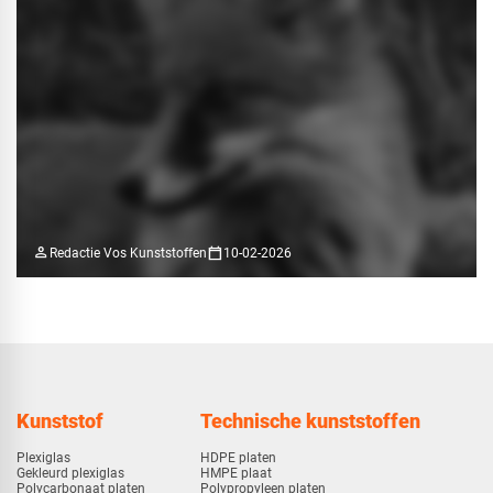
person
calendar_today
Redactie Vos Kunststoffen
10-02-2026
Kunststof
Technische kunststoffen
Plexiglas
HDPE platen
Gekleurd plexiglas
HMPE plaat
Polycarbonaat platen
Polypropyleen platen