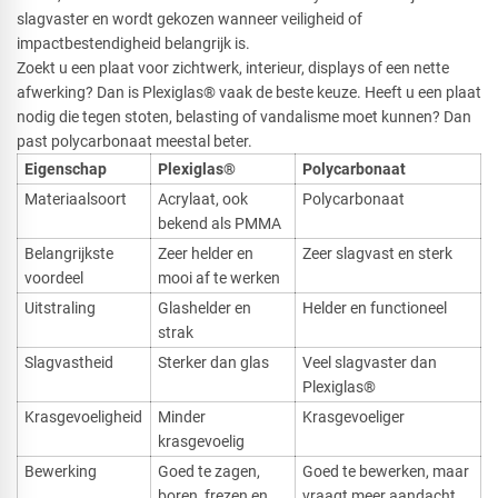
slagvaster en wordt gekozen wanneer veiligheid of
impactbestendigheid belangrijk is.
Zoekt u een plaat voor zichtwerk, interieur, displays of een nette
afwerking? Dan is Plexiglas® vaak de beste keuze. Heeft u een plaat
nodig die tegen stoten, belasting of vandalisme moet kunnen? Dan
past polycarbonaat meestal beter.
Eigenschap
Plexiglas®
Polycarbonaat
Materiaalsoort
Acrylaat, ook
Polycarbonaat
bekend als PMMA
Belangrijkste
Zeer helder en
Zeer slagvast en sterk
voordeel
mooi af te werken
Uitstraling
Glashelder en
Helder en functioneel
strak
Slagvastheid
Sterker dan glas
Veel slagvaster dan
Plexiglas®
Krasgevoeligheid
Minder
Krasgevoeliger
krasgevoelig
Bewerking
Goed te zagen,
Goed te bewerken, maar
boren, frezen en
vraagt meer aandacht