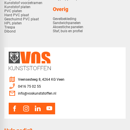
Kunststof voorzetramen
Kunststof platen
Overig
PVC platen
Hard PVC plaat
Gevelbekleding
Geschuimd PVC plaat
Sandwichpanelen
HPL platen
Akoestiche panelen
Trespa
Staf, buis en profiel
Dibond
map
Veensesteeg 8, 4264 KG Veen
phone_enabled
0416 75 02 55
mail
info@voskunststoffen.nl