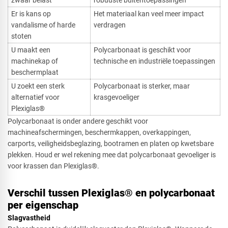
zwaar belast
robuuste buitentoepassingen
Er is kans op
Het materiaal kan veel meer impact
vandalisme of harde
verdragen
stoten
U maakt een
Polycarbonaat is geschikt voor
machinekap of
technische en industriële toepassingen
beschermplaat
U zoekt een sterk
Polycarbonaat is sterker, maar
alternatief voor
krasgevoeliger
Plexiglas®
Polycarbonaat is onder andere geschikt voor
machineafschermingen, beschermkappen, overkappingen,
carports, veiligheidsbeglazing, bootramen en platen op kwetsbare
plekken. Houd er wel rekening mee dat polycarbonaat gevoeliger is
voor krassen dan Plexiglas®.
Verschil tussen Plexiglas® en polycarbonaat
per eigenschap
Slagvastheid