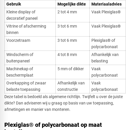
Gebruik​
Mogelijke dikte
Materiaaladvies
Kleine display of
2 tot 4 mm
Vaak Plexiglas®
decoratief paneel
Vitrine of afscherming
3 tot 6 mm
Vaak Plexiglas®
binnen
Voorzetraam
3 tot 6 mm
Plexiglas® of
polycarbonaat
Windscherm of
4 tot 8 mm
Afhankelijk van
buitenpaneel
belasting
Machinekap of
5 mm of dikker
Vaak
beschermplaat
polycarbonaat
Overkapping of zwaar
Afhankelijk van
Vaak
belaste toepassing
constructie
polycarbonaat
Deze tabel is bedoeld als algemene richtlijn. Twijfelt u over de juiste
dikte? Dan adviseren wij u graag op basis van uw toepassing,
afmetingen en manier van monteren.
Plexiglas® of polycarbonaat op maat