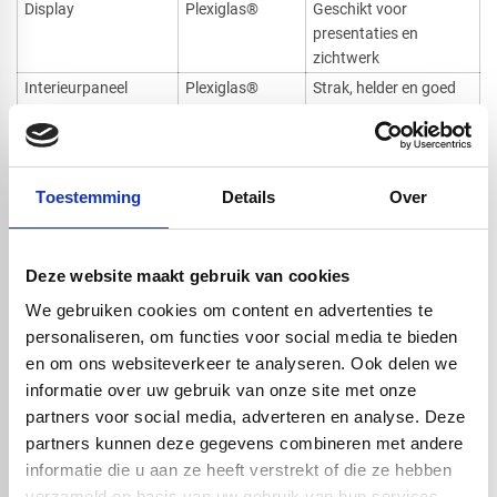
Display
Plexiglas®
Geschikt voor
presentaties en
zichtwerk
Interieurpaneel
Plexiglas®
Strak, helder en goed
te bewerken
Voorzetraam
Plexiglas® of
Afhankelijk van
polycarbonaat
gewenste sterkte
Toestemming
Details
Over
Windscherm
Plexiglas® of
Afhankelijk van
polycarbonaat
plaatsing en belasting
Machineafscherming
Polycarbonaat
Zeer slagvast en veilig
Deze website maakt gebruik van cookies
Beschermkap
Polycarbonaat
Geschikt voor
technische
We gebruiken cookies om content en advertenties te
toepassingen
personaliseren, om functies voor social media te bieden
Overkapping
Polycarbonaat
Sterk en goed bestand
en om ons websiteverkeer te analyseren. Ook delen we
tegen belasting
informatie over uw gebruik van onze site met onze
Carport
Polycarbonaat
Praktisch bij
partners voor social media, adverteren en analyse. Deze
buitengebruik en
partners kunnen deze gegevens combineren met andere
impact
informatie die u aan ze heeft verstrekt of die ze hebben
Bootraam
Polycarbonaat
Afhankelijk van
verzameld op basis van uw gebruik van hun services.