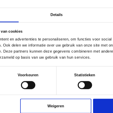
Tuindersglas
Details
vervangen door
kunststof
 van cookies
ent en advertenties te personaliseren, om functies voor social
. Ook delen we informatie over uw gebruik van onze site met on
Tuindersglas is traditioneel glas voor kassen,
e. Deze partners kunnen deze gegevens combineren met andere i
broeikassen en tuinbouwconstructies. Het laat veel
licht door, maar is breekbaar en relatief zwaar. Wilt
erzameld op basis van uw gebruik van hun services.
u tuindersglas vervangen? Dan zijn kunststof pla...
person
calendar_today
Redactie Vos Kunststoffen
06-07-2026
Voorkeuren
Statistieken
arrow_right_alt
Lees meer
Weigeren