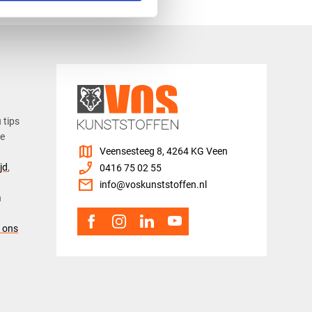
u tips
ze
map
Veensesteeg 8, 4264 KG Veen
phone_enabled
jd
,
0416 75 02 55
mail
info@voskunststoffen.nl
n
 ons