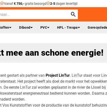
check_circle
check_circle
n
Vanaf
€ 750,-
gratis bezorgd
2-5
dagen levertijd
toffen
Dibond
PVC
HPL - Trespa
Gerecyclede
kt mee aan schone energie!
cent gestart als partner van
Project LinTur
. LinTur staat voor Lin
waterstaat. Het project heeft als doel de markt voor het opwekken
n. De eerste LinTur zal worden geplaatst in de rivier de IJssel bi
jkswaterstaat energieneutraal bediend kunnen worden. Daarna z
naderd worden.
gt Vos Kunststoffen voor de productie van de kunststof behuizin