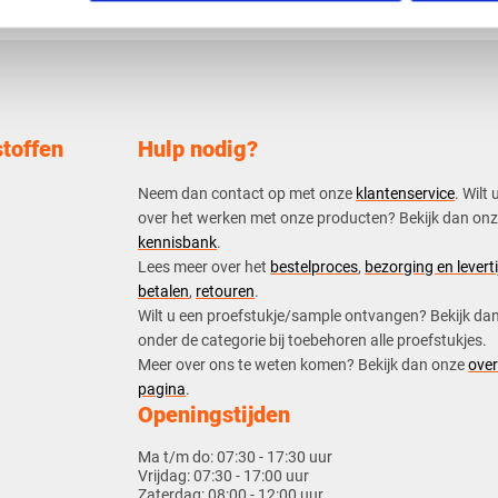
toffen
Hulp nodig?
Neem dan contact op met onze
klantenservice
. Wilt 
over het werken met onze producten? Bekijk dan on
kennisbank
.
​Lees meer over het
bestelproces
,
bezorging en leverti
betalen
,
retouren
.​
​Wilt u een proefstukje/sample ontvangen? Bekijk da
onder de categorie bij toebehoren alle proefstukjes.
​​Meer over ons te weten komen? Bekijk dan onze
over
pagina
.
Openingstijden
Ma t/m do:
07:30 - 17:30 uur
Vrijdag:
07:30 - 17:00 uur
Zaterdag:
08:00 - 12:00 uur