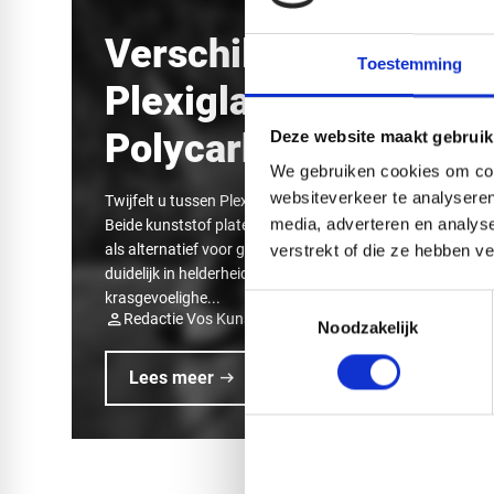
Verschil tussen
Toestemming
Plexiglas en
Polycarbonaat
Deze website maakt gebruik
We gebruiken cookies om cont
websiteverkeer te analyseren
Twijfelt u tussen Plexiglas® of polycarbonaat?
media, adverteren en analys
Beide kunststof platen zijn licht, sterk en geschikt
als alternatief voor glas. Toch verschillen ze
verstrekt of die ze hebben v
duidelijk in helderheid, slagvastheid,
krasgevoelighe...
Toestemmingsselectie
person
calendar_today
Redactie Vos Kunststoffen
06-07-2026
Noodzakelijk
arrow_right_alt
Lees meer