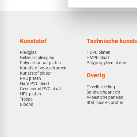
Kunststof
Technische kunsts
Plexiglas
HDPE platen
Gekleurd plexiglas
HMPE plaat
Polycarbonaat platen
Polypropyleen platen
Kunststof voorzetramen
Kunststof platen
Overig
PVC platen
Hard PVC plaat
Gevelbekleding
Geschuimd PVC plaat
Sandwichpanelen
HPL platen
Akoestiche panelen
Trespa
Staf, buis en profiel
Dibond