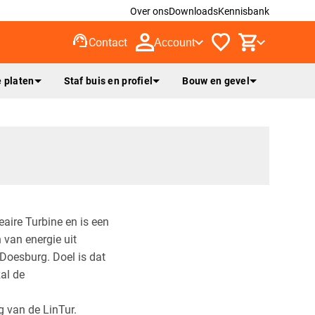
Over ons
Downloads
Kennisbank
support_agent
Contact
Account
 platen
Staf buis en profiel
Bouw en gevel
eaire Turbine en is een
 van energie uit
j Doesburg. Doel is dat
al de
g van de LinTur.