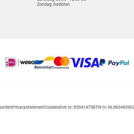
Zondag:
Gesloten
aarden
Privacystatement
Cookies
KvK nr: 85041475
BTW nr: NL86348390