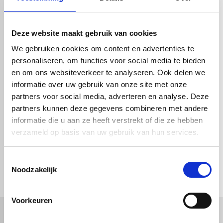
Deze website maakt gebruik van cookies
We gebruiken cookies om content en advertenties te
personaliseren, om functies voor social media te bieden
en om ons websiteverkeer te analyseren. Ook delen we
Lasdraad PE Ø3mm
Lasdraad PE Ø4mm
informatie over uw gebruik van onze site met onze
Zwart 3kg
Zwart 3kg
partners voor social media, adverteren en analyse. Deze
€ 57,25
€ 57,25
partners kunnen deze gegevens combineren met andere
informatie die u aan ze heeft verstrekt of die ze hebben
verzameld op basis van uw gebruik van hun services.
check_circle
Vanaf
€ 750,-
gratis bezorgd
Toestemmingsselectie
check_circle
Klanten geven Vos Kunststoffen een
9,0/10
na
2662 beoordelingen
Noodzakelijk
check_circle
2-5
dagen levertijd
Voorkeuren