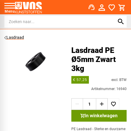
support_agent
Menu
Lasdraad
Lasdraad PE
Ø5mm Zwart
3kg
excl. BTW
€ 57,25
Artikelnummer: 16940
In winkelwagen
PE Lasdraad - Sterke en duurzame