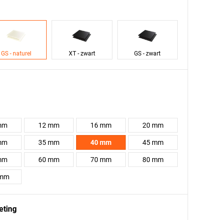
GS - naturel
XT - zwart
GS - zwart
mm
12 mm
16 mm
20 mm
mm
35 mm
40 mm
45 mm
mm
60 mm
70 mm
80 mm
 mm
eting