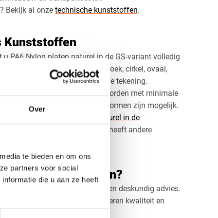
? Bekijk al onze
technische kunststoffen
.
s Kunststoffen
t u PA6 Nylon platen naturel in de GS-variant volledig
 gewenste vorm: vierkant, rechthoek, cirkel, ovaal,
touren op basis van uw technische tekening.
n diktes van 8 mm tot 60 mm en worden met minimale
aten, uitsparingen en complexe vormen zijn mogelijk.
Over
ekijk dan ook onze
PA6 Nylon naturel in de
. Deze uitvoering van polyamide heeft andere
kt voor specifieke toepassingen.
 media te bieden en om ons
ze partners voor social
ten naturel bestellen?
nformatie die u aan ze heeft
u voor maatwerk, snelle levering en deskundig advies.
 of een serie onderdelen: wij leveren kwaliteit en