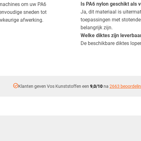
Is PA6 nylon geschikt als
e machines om uw PA6
Ja, dit materiaal is uiterma
 eenvoudige sneden tot
toepassingen met stotende b
wkeurige afwerking.
belangrijk zijn.
Welke diktes zijn leverbaa
De beschikbare diktes lop
check_circle
Klanten geven Vos Kunststoffen een
9,0/10
na
2663 beoordeli