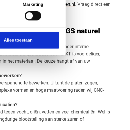
f mail naar
info@voskunststoffen.nl
. Vraag direct een
Marketing
 plaat naturel op maat!
gen over PA6 Nylon GS naturel
n PA6 GS en PA6 XT?
Alles toestaan
et een hogere maatvastheid, minder interne
n diktes. De geëxtrudeerde PA6 XT is voordeliger,
in het materiaal. De keuze hangt af van uw
 bewerken?
 verspanend te bewerken. U kunt de platen zagen,
omplexe vormen en hoge maatvoering raden wij CNC-
icaliën?
d tegen vocht, oliën, vetten en veel chemicaliën. Wel is
angdurige blootstelling aan sterke zuren of