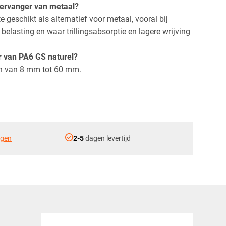
 vervanger van metaal?
te geschikt als alternatief voor metaal, vooral bij
elasting en waar trillingsabsorptie en lagere wrijving
r van PA6 GS naturel?
en van 8 mm tot 60 mm.
check_circle
ngen
2-5
dagen levertijd