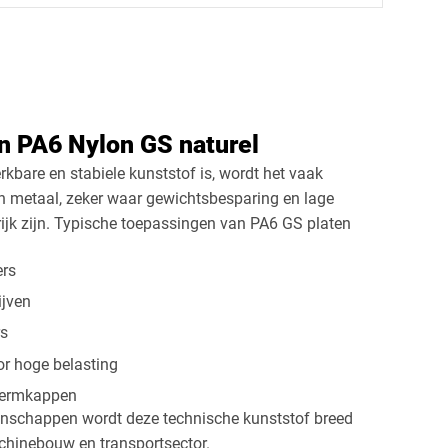
ek
Rechthoek
Ovaal
Cirkel
n PA6 Nylon GS naturel
bare en stabiele kunststof is, wordt het vaak
n metaal, zeker waar gewichtsbesparing en lage
ijk zijn. Typische toepassingen van PA6 GS platen
ers
ijven
rs
r hoge belasting
hermkappen
enschappen wordt deze technische kunststof breed
achinebouw en transportsector.