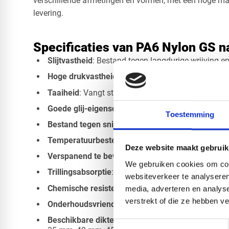
verschillende afmetingen en vormen, met een hoge maa
levering.
Specificaties van PA6 Nylon GS n
Slijtvastheid
: Bestand tegen langdurige wrijving e
Hoge drukvastheid
: Geschikt voor zware mechani
Taaiheid
: Vangt stoten en trillingen uitstekend op
Goede glij-eigenschappen
: Functioneert vaak zo
Toestemming
Bestand tegen snijdende belasting
Temperatuurbestendigheid
: Continu inzetbaar to
Deze website maakt gebruik
Verspanend te bewerken
: Eenvoudig boren, freze
We gebruiken cookies om cont
Trillingsabsorptie
: Betere demping dan veel ander
websiteverkeer te analyseren
Chemische resistentie
: Bestand tegen vocht, vette
media, adverteren en analys
verstrekt of die ze hebben v
Onderhoudsvriendelijk
: Lagere kosten door lange
Beschikbare diktes
: 8 mm, 10 mm, 12 mm, 16 m
Toestemmingsselectie