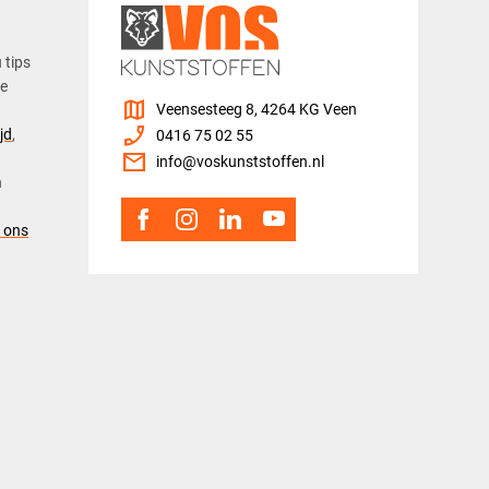
u tips
ze
map
Veensesteeg 8, 4264 KG Veen
phone_enabled
jd
,
0416 75 02 55
mail
info@voskunststoffen.nl
n
 ons