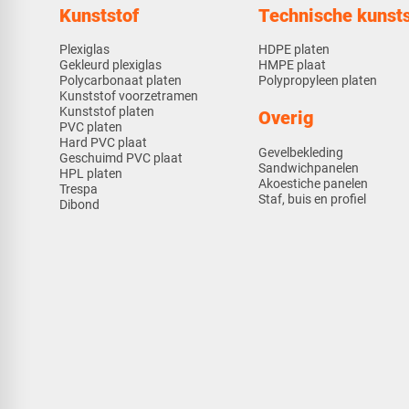
Kunststof
Technische kunsts
Plexiglas
HDPE platen
Gekleurd plexiglas
HMPE plaat
Polycarbonaat platen
Polypropyleen platen
Kunststof voorzetramen
Kunststof platen
Overig
PVC platen
Hard PVC plaat
Gevelbekleding
Geschuimd PVC plaat
Sandwichpanelen
HPL platen
Akoestiche panelen
Trespa
Staf, buis en profiel
Dibond