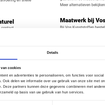
tvoering en snelle
Meer alternatieven bekijken
Maatwerk bij Vo
aturel
Bij Vos Kunststoffen bestel
n contact
op maat. Wij leveren in elke
sche belastingen
driehoek of specifieke con
De platen zijn leverbaar i
nder smeermiddelen
toleranties geleverd. Ook g
Details
Zoekt u een alternatief? B
geëxtrudeerde variant (XT)
t ca. 100°C
 van cookies
eigenschappen en is geschi
n of draaien
ent en advertenties te personaliseren, om functies voor social
e kunststof platen
. Ook delen we informatie over uw gebruik van onze site met on
PA6 Nylon GS pla
n, oliën en veel chemicaliën
e. Deze partners kunnen deze gegevens combineren met andere i
Bij Vos Kunststoffen kiest 
erzameld op basis van uw gebruik van hun services.
 levensduur
Of het nu gaat om één plaat
m, 20 mm, 25 mm, 30 mm,
precisie.