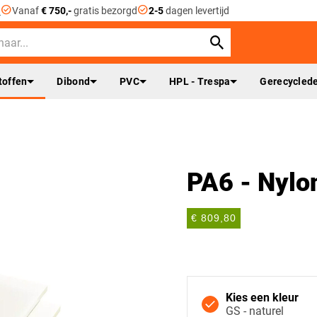
check_circle
check_circle
n
Vanaf
€ 750,-
gratis bezorgd
2-5
dagen levertijd
toffen
Dibond
PVC
HPL - Trespa
Gerecyclede
PA6 - Nylo
€ 809,80
Kies een kleur
GS - naturel