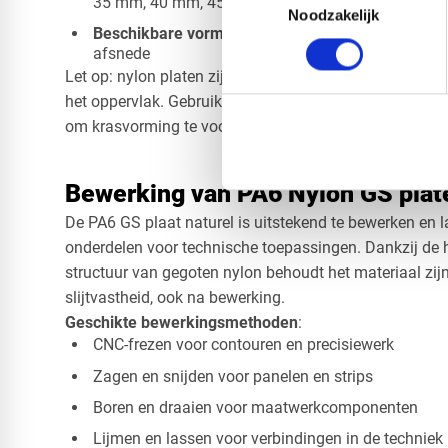
35 mm, 40 mm, 45 mm, 50 mm, 55 mm, 60 mm
Noodzakelijk
Beschikbare vormen
: Vierkant, rechthoek, cirkel, 
afsnede
Let op: nylon platen zijn van nature statisch. Stof hec
het oppervlak. Gebruik een geschikte antistatische rei
om krasvorming te voorkomen tijdens transport en ops
Bewerking van PA6 Nylon GS plat
De PA6 GS plaat naturel is uitstekend te bewerken en l
onderdelen voor technische toepassingen. Dankzij de
structuur van gegoten nylon behoudt het materiaal zijn 
slijtvastheid, ook na bewerking.
Geschikte bewerkingsmethoden
:
CNC-frezen voor contouren en precisiewerk
Zagen en snijden voor panelen en strips
Boren en draaien voor maatwerkcomponenten
Lijmen en lassen voor verbindingen in de techniek