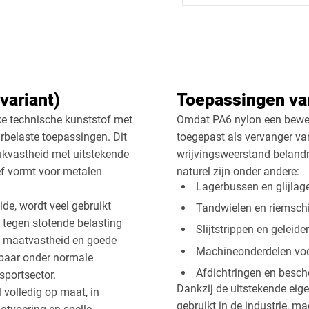
Vierkant
Drieho
variant)
Toepassingen va
Afsnede
rke technische kunststof met
Omdat PA6 nylon een bewerk
belaste toepassingen. Dit
toegepast als vervanger va
ukvastheid met uitstekende
wrijvingsweerstand belandr
ef vormt voor metalen
naturel zijn onder andere:
Lagerbussen en glijlag
de, wordt veel gebruikt
Tandwielen en riemsch
tegen stotende belasting
Slijtstrippen en geleide
, maatvastheid en goede
Machineonderdelen voo
tbaar onder normale
Afdichtringen en besc
portsector.
Dankzij de uitstekende eig
 volledig op maat, in
gebruikt in de industrie, m