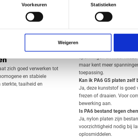
Bel ons via
0416 75 02 55
o
Voorkeuren
Statistieken
ovaal, driehoek of specifieke
offerte aan voor uw PA6 GS
ht zich daarom sneller aan
Veelgestelde vra
niger en beschermende folie
lag.
Wat is het verschil tusse
Weigeren
PA6 GS is gegoten nylon, m
spanningen en meer keuze i
en
maar kent meer spanningen 
aat zich goed verwerken tot
toepassing.
 homogene en stabiele
Kan ik PA6 GS platen zelf
sterkte, taaiheid en
Ja, deze kunststof is goed
frezen of draaien. Voor c
bewerking aan.
Is PA6 bestand tegen chem
Ja, nylon platen zijn bestan
voorzichtigheid nodig bij l
oplosmiddelen.