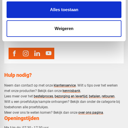
Alles toestaan
map
Veensesteeg 8, 4264 KG Veen
Weigeren
phone_enabled
0416 75 02 55
mail
info@voskunststoffen.nl
Hulp nodig?
Neem dan contact op met onze
klantenservice
. Wilt u tips over het werken
met onze producten? Bekijk dan onze
kennisbank
.
​Lees meer over het
bestelproces
,
bezorging en levertijd
,
betalen
,
retouren
.​
​Wilt u een proefstukje/sample ontvangen? Bekijk dan onder de categorie bij
toebehoren alle proefstukjes.
​​Meer over ons te weten komen? Bekijk dan onze
over ons pagina
.
Openingstijden
Ma t/m do:
07:30 - 17:30 uur