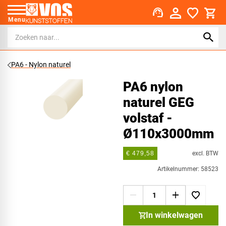
support_agent
Menu
PA6 - Nylon naturel
PA6 nylon
naturel GEG
volstaf -
Ø110x3000mm
excl. BTW
€ 479,58
Artikelnummer: 58523
In winkelwagen