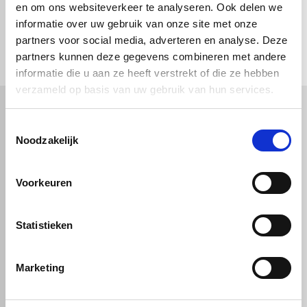
en om ons websiteverkeer te analyseren. Ook delen we
informatie over uw gebruik van onze site met onze
check_circle
Vanaf
€ 750,-
gratis bezorgd
check_circle
partners voor social media, adverteren en analyse. Deze
Klanten geven Vos Kunststoffen een
9,0/10
na
2662 beoordelingen
check_circle
2-5
dagen levertijd
partners kunnen deze gegevens combineren met andere
informatie die u aan ze heeft verstrekt of die ze hebben
verzameld op basis van uw gebruik van hun services.
Toestemmingsselectie
Kunststof
Technische kunststoffen
Noodzakelijk
Plexiglas
HDPE platen
Gekleurd plexiglas
HMPE plaat
Polycarbonaat platen
Polypropyleen platen
Voorkeuren
Kunststof voorzetramen
Kunststof platen
Overig
PVC platen
Hard PVC plaat
Gevelbekleding
Geschuimd PVC plaat
Statistieken
Sandwichpanelen
HPL platen
Akoestiche panelen
Trespa
Staf, buis en profiel
Dibond
Marketing