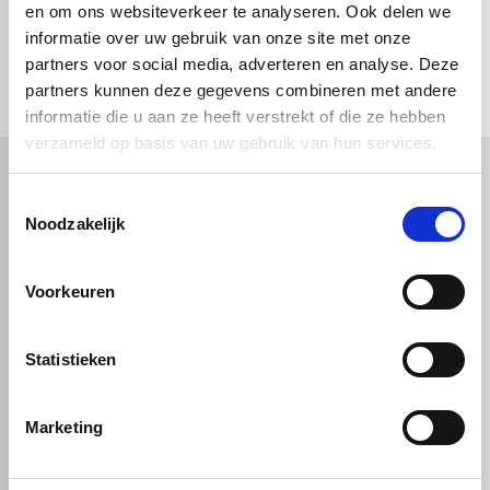
en om ons websiteverkeer te analyseren. Ook delen we
informatie over uw gebruik van onze site met onze
check_circle
Vanaf
€ 750,-
gratis bezorgd
check_circle
partners voor social media, adverteren en analyse. Deze
Klanten geven Vos Kunststoffen een
9,0/10
na
2662 beoordelingen
check_circle
2-5
dagen levertijd
partners kunnen deze gegevens combineren met andere
informatie die u aan ze heeft verstrekt of die ze hebben
verzameld op basis van uw gebruik van hun services.
Toestemmingsselectie
Kunststof
Technische kunststoffen
Noodzakelijk
Plexiglas
HDPE platen
Gekleurd plexiglas
HMPE plaat
Polycarbonaat platen
Polypropyleen platen
Voorkeuren
Kunststof voorzetramen
Kunststof platen
Overig
PVC platen
Hard PVC plaat
Gevelbekleding
Geschuimd PVC plaat
Statistieken
Sandwichpanelen
HPL platen
Akoestiche panelen
Trespa
Staf, buis en profiel
Dibond
Marketing