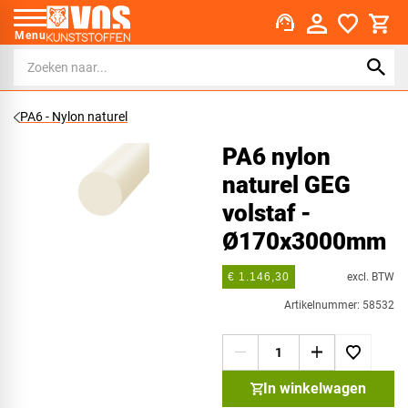
support_agent
Menu
PA6 - Nylon naturel
PA6 nylon
naturel GEG
volstaf -
Ø170x3000mm
excl. BTW
€ 1.146,30
Artikelnummer: 58532
In winkelwagen