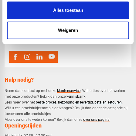
Alles toestaan
map
Veensesteeg 8, 4264 KG Veen
Weigeren
phone_enabled
0416 75 02 55
mail
info@voskunststoffen.nl
Hulp nodig?
Neem dan contact op met onze
klantenservice
. Wilt u tips over het werken
met onze producten? Bekijk dan onze
kennisbank
.
​Lees meer over het
bestelproces
,
bezorging en levertijd
,
betalen
,
retouren
.​
​Wilt u een proefstukje/sample ontvangen? Bekijk dan onder de categorie bij
toebehoren alle proefstukjes.
​​Meer over ons te weten komen? Bekijk dan onze
over ons pagina
.
Openingstijden
Ma t/m do:
07:30 - 17:30 uur