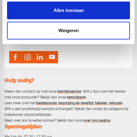
Alles toestaan
map
Veensesteeg 8, 4264 KG Veen
Weigeren
phone_enabled
0416 75 02 55
mail
info@voskunststoffen.nl
Hulp nodig?
Neem dan contact op met onze
klantenservice
. Wilt u tips over het werken
met onze producten? Bekijk dan onze
kennisbank
.
​Lees meer over het
bestelproces
,
bezorging en levertijd
,
betalen
,
retouren
.​
​Wilt u een proefstukje/sample ontvangen? Bekijk dan onder de categorie bij
toebehoren alle proefstukjes.
​​Meer over ons te weten komen? Bekijk dan onze
over ons pagina
.
Openingstijden
Ma t/m do:
07:30 - 17:30 uur