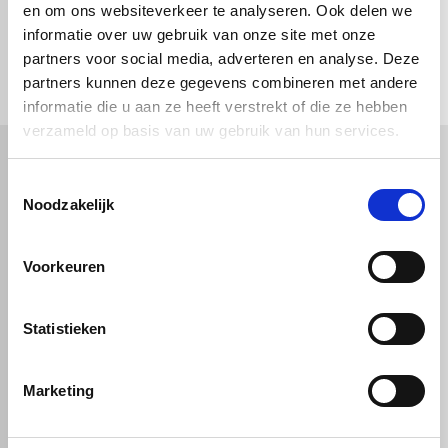
en om ons websiteverkeer te analyseren. Ook delen we
informatie over uw gebruik van onze site met onze
check_circle
Vanaf
€ 750,-
gratis bezorgd
check_circle
partners voor social media, adverteren en analyse. Deze
Klanten geven Vos Kunststoffen een
9,0/10
na
2664 beoordelingen
check_circle
2-5
dagen levertijd
partners kunnen deze gegevens combineren met andere
informatie die u aan ze heeft verstrekt of die ze hebben
verzameld op basis van uw gebruik van hun services.
Toestemmingsselectie
Kunststof
Technische kunststoffen
Noodzakelijk
Plexiglas
HDPE platen
Gekleurd plexiglas
HMPE plaat
Polycarbonaat platen
Polypropyleen platen
Voorkeuren
Kunststof voorzetramen
Kunststof platen
Overig
PVC platen
Hard PVC plaat
Gevelbekleding
Geschuimd PVC plaat
Statistieken
Sandwichpanelen
HPL platen
Akoestiche panelen
Trespa
Staf, buis en profiel
Dibond
Marketing