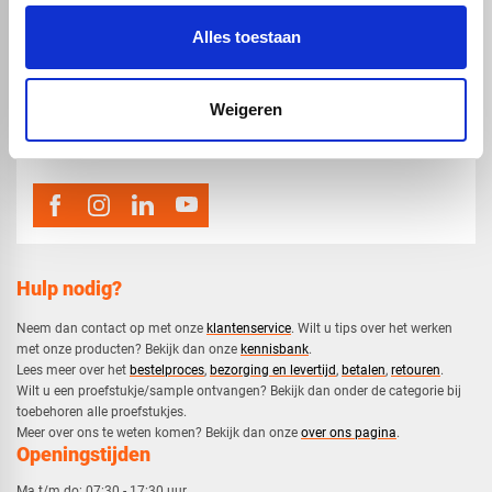
Alles toestaan
map
Veensesteeg 8, 4264 KG Veen
Weigeren
phone_enabled
0416 75 02 55
mail
info@voskunststoffen.nl
Hulp nodig?
Neem dan contact op met onze
klantenservice
. Wilt u tips over het werken
met onze producten? Bekijk dan onze
kennisbank
.
​Lees meer over het
bestelproces
,
bezorging en levertijd
,
betalen
,
retouren
.​
​Wilt u een proefstukje/sample ontvangen? Bekijk dan onder de categorie bij
toebehoren alle proefstukjes.
​​Meer over ons te weten komen? Bekijk dan onze
over ons pagina
.
Openingstijden
Ma t/m do:
07:30 - 17:30 uur