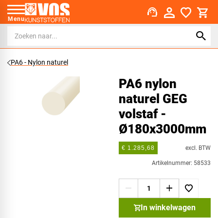
support_agent
Menu
PA6 - Nylon naturel
PA6 nylon
naturel GEG
volstaf -
Ø180x3000mm
excl. BTW
€ 1.285,68
Artikelnummer: 58533
In winkelwagen