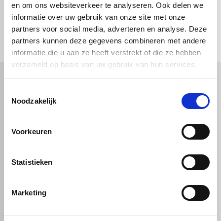
en om ons websiteverkeer te analyseren. Ook delen we
informatie over uw gebruik van onze site met onze
check_circle
Vanaf
€ 750,-
gratis bezorgd
check_circle
partners voor social media, adverteren en analyse. Deze
Klanten geven Vos Kunststoffen een
9,0/10
na
2662 beoordelingen
check_circle
2-5
dagen levertijd
partners kunnen deze gegevens combineren met andere
informatie die u aan ze heeft verstrekt of die ze hebben
verzameld op basis van uw gebruik van hun services.
Toestemmingsselectie
Kunststof
Technische kunststoffen
Noodzakelijk
Plexiglas
HDPE platen
Gekleurd plexiglas
HMPE plaat
Polycarbonaat platen
Polypropyleen platen
Voorkeuren
Kunststof voorzetramen
Kunststof platen
Overig
PVC platen
Hard PVC plaat
Gevelbekleding
Geschuimd PVC plaat
Statistieken
Sandwichpanelen
HPL platen
Akoestiche panelen
Trespa
Staf, buis en profiel
Dibond
Marketing