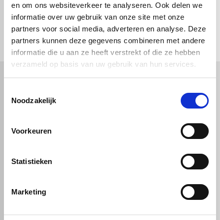
en om ons websiteverkeer te analyseren. Ook delen we
informatie over uw gebruik van onze site met onze
check_circle
Vanaf
€ 750,-
gratis bezorgd
check_circle
partners voor social media, adverteren en analyse. Deze
Klanten geven Vos Kunststoffen een
9,0/10
na
2663 beoordelingen
check_circle
2-5
dagen levertijd
partners kunnen deze gegevens combineren met andere
informatie die u aan ze heeft verstrekt of die ze hebben
verzameld op basis van uw gebruik van hun services.
Toestemmingsselectie
Kunststof
Technische kunststoffen
Noodzakelijk
Plexiglas
HDPE platen
Gekleurd plexiglas
HMPE plaat
Polycarbonaat platen
Polypropyleen platen
Voorkeuren
Kunststof voorzetramen
Kunststof platen
Overig
PVC platen
Hard PVC plaat
Gevelbekleding
Geschuimd PVC plaat
Statistieken
Sandwichpanelen
HPL platen
Akoestiche panelen
Trespa
Staf, buis en profiel
Dibond
Marketing