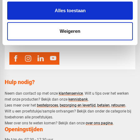
Alles toestaan
map
Veensesteeg 8, 4264 KG Veen
Weigeren
phone_enabled
0416 75 02 55
mail
info@voskunststoffen.nl
Hulp nodig?
Neem dan contact op met onze
klantenservice
. Wilt u tips over het werken
met onze producten? Bekijk dan onze
kennisbank
.
​Lees meer over het
bestelproces
,
bezorging en levertijd
,
betalen
,
retouren
.​
​Wilt u een proefstukje/sample ontvangen? Bekijk dan onder de categorie bij
toebehoren alle proefstukjes.
​​Meer over ons te weten komen? Bekijk dan onze
over ons pagina
.
Openingstijden
Ma t/m do:
07:30 - 17:30 uur