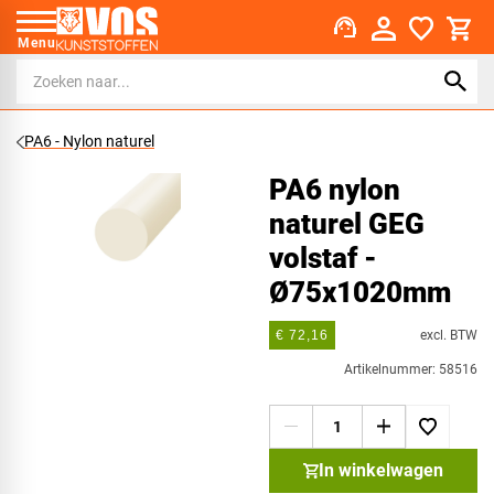
support_agent
Menu
PA6 - Nylon naturel
PA6 nylon
naturel GEG
volstaf -
Ø75x1020mm
excl. BTW
€ 72,16
Artikelnummer: 58516
In winkelwagen