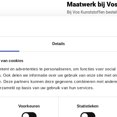
Maatwerk bij Vo
Bij Vos Kunststoffen bestel
wart
op maat. Of het nu gaat om
wij leveren maatwerk tot o
n contact
De platen zijn leverbaar 
stotende belasting
toleranties geleverd. Ook g
Details
Zoekt u een alternatief? Be
nder smeermiddelen
PA6 Nylon XT pla
 van cookies
t ca. 100°C
ent en advertenties te personaliseren, om functies voor social
Bij Vos Kunststoffen kiest 
ren of draaien
. Ook delen we informatie over uw gebruik van onze site met on
Of het nu gaat om één plaat
e. Deze partners kunnen deze gegevens combineren met andere i
e kunststof platen
precisie.
erzameld op basis van uw gebruik van hun services.
Bel ons via
0416 75 02 55
o
n, oliën en veel chemicaliën
offerte aan voor uw PA6 X
 levensduur
Voorkeuren
Statistieken
5 mm, 6 mm, 12 mm, 16 mm
Veelgestelde vr
ovaal, driehoek of specifieke