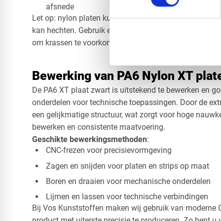
afsnede
Let op: nylon platen kunnen statisch zijn, waardoor st
kan hechten. Gebruik een antistatische reiniger en bes
om krassen te voorkomen.
Bewerking van PA6 Nylon XT plat
De PA6 XT plaat zwart is uitstekend te bewerken en go
onderdelen voor technische toepassingen. Door de extr
een gelijkmatige structuur, wat zorgt voor hoge nauwke
bewerken en consistente maatvoering.
Geschikte bewerkingsmethoden
:
CNC-frezen voor precisievormgeving
Zagen en snijden voor platen en strips op maat
Boren en draaien voor mechanische onderdelen
Lijmen en lassen voor technische verbindingen
Bij Vos Kunststoffen maken wij gebruik van moderne
product met uiterste precisie te produceren. Zo bent u 