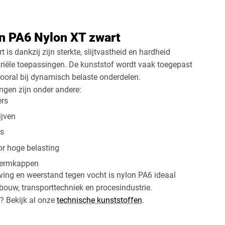
ek
Rechthoek
Ovaal
Cirkel
n PA6 Nylon XT zwart
is dankzij zijn sterkte, slijtvastheid en hardheid
triële toepassingen. De kunststof wordt vaak toegepast
vooral bij dynamisch belaste onderdelen.
gen zijn onder andere:
ers
ijven
rs
r hoge belasting
hermkappen
ijving en weerstand tegen vocht is nylon PA6 ideaal
bouw, transporttechniek en procesindustrie.
? Bekijk al onze
technische kunststoffen
.