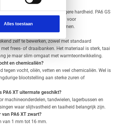
n PA6 XT en PA6 GS?
n, met een fijne structuur en hogere hardheid. PA6 GS
interne spanningen. XT is ideaal voor
Alles toestaan
 voor grotere of complexere vormen.
 bewerken?
tekend zelf te bewerken, zowel met standaard
et frees- of draaibanken. Het materiaal is sterk, taai
ang je maar slim omgaat met warmteontwikkeling.
ocht en chemicaliën?
d tegen vocht, oliën, vetten en veel chemicaliën. Wel is
angdurige blootstelling aan sterke zuren of
s PA6 XT uitermate geschikt?
oor machineonderdelen, tandwielen, lagerbussen en
gen waar slijtvastheid en taaiheid belangrijk zijn.
ar van PA6 XT zwart?
en van 1 mm tot 16 mm.