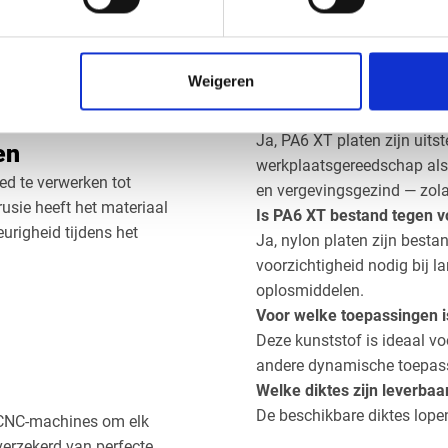
Wat is het verschil tusse
of zich aan het oppervlak
PA6 XT is geëxtrudeerd nylo
chermfolie tijdens transport
is gegoten en heeft minder 
Weigeren
standaardtoepassingen, GS
Kan ik PA6 XT platen zelf
Ja, PA6 XT platen zijn uits
en
werkplaatsgereedschap als m
ed te verwerken tot
en vergevingsgezind — zol
usie heeft het materiaal
Is PA6 XT bestand tegen v
urigheid tijdens het
Ja, nylon platen zijn bestan
voorzichtigheid nodig bij l
oplosmiddelen.
Voor welke toepassingen i
Deze kunststof is ideaal v
andere dynamische toepassin
Welke diktes zijn leverba
De beschikbare diktes lop
 CNC-machines om elk
verzekerd van perfecte