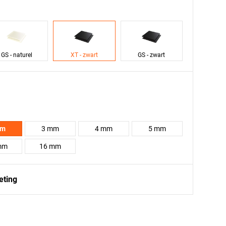
GS - naturel
XT - zwart
GS - zwart
mm
3 mm
4 mm
5 mm
mm
16 mm
eting