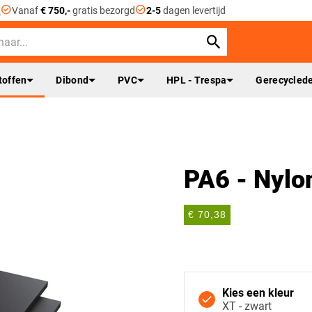
check_circle
check_circle
n
Vanaf
€ 750,-
gratis bezorgd
2-5
dagen levertijd
toffen
Dibond
PVC
HPL - Trespa
Gerecyclede
PA6 - Nylo
€ 70,38
Kies een kleur
XT - zwart