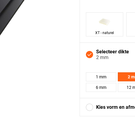
XT - naturel
Selecteer dikte
2 mm
1 mm
2 
6 mm
12 
Kies vorm en afm