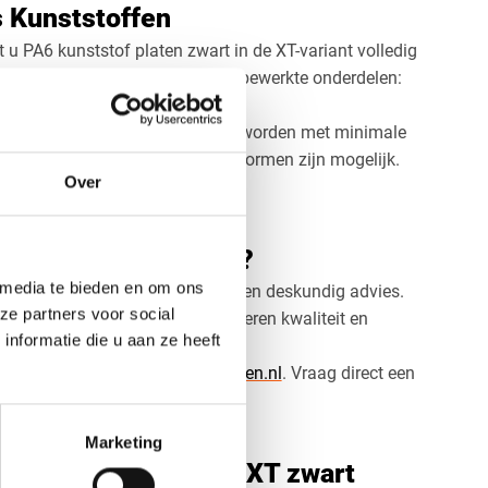
s Kunststoffen
t u PA6 kunststof platen zwart in de XT-variant volledig
 een enkel product of een serie bewerkte onderdelen:
p de millimeter nauwkeurig.
in diktes van 1 mm t/m 16 mm en worden met minimale
aten, uitsparingen en complexe vormen zijn mogelijk.
Over
kijk dan ook onze
PA6 Nylon
.
ten zwart bestellen?
 media te bieden en om ons
u voor maatwerk, snelle levering en deskundig advies.
ze partners voor social
 of een serie onderdelen: wij leveren kwaliteit en
nformatie die u aan ze heeft
f mail naar
info@voskunststoffen.nl
. Vraag direct een
T zwart op maat!
Marketing
agen over PA6 Nylon XT zwart