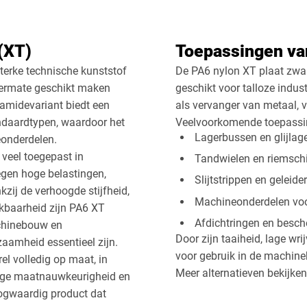
Vierkant
Drieho
 (XT)
Toepassingen va
Afsnede
sterke technische kunststof
De PA6 nylon XT plaat zwart 
termate geschikt maken
geschikt voor talloze indus
amidevariant biedt een
als vervanger van metaal, 
ndaardtypen, waardoor het
Veelvoorkomende toepassin
Lagerbussen en glijlag
eonderdelen.
veel toegepast in
Tandwielen en riemsch
gen hoge belastingen,
Slijtstrippen en geleide
ij de verhoogde stijfheid,
Machineonderdelen voo
rkbaarheid zijn PA6 XT
Afdichtringen en besc
achinebouw en
Door zijn taaiheid, lage wr
aamheid essentieel zijn.
voor gebruik in de machine
el volledig op maat, in
Meer alternatieven bekijken
hoge maatnauwkeurigheid en
oogwaardig product dat