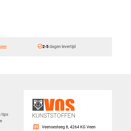
check_circle
ngen
2-5
dagen levertijd
u tips
ze
map
Veensesteeg 8, 4264 KG Veen