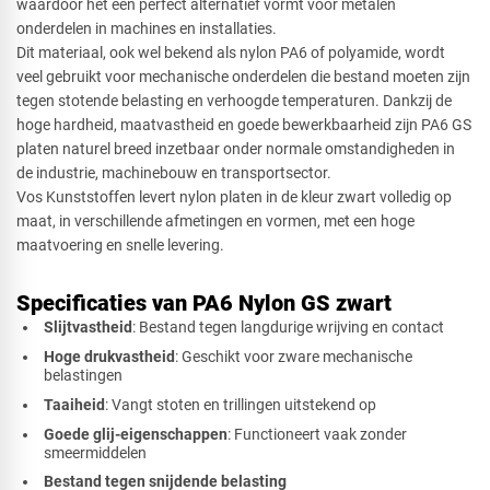
waardoor het een perfect alternatief vormt voor metalen
onderdelen in machines en installaties.
Dit materiaal, ook wel bekend als nylon PA6 of polyamide, wordt
Rechthoek
veel gebruikt voor mechanische onderdelen die bestand moeten zijn
tegen stotende belasting en verhoogde temperaturen. Dankzij de
hoge hardheid, maatvastheid en goede bewerkbaarheid zijn PA6 GS
platen naturel breed inzetbaar onder normale omstandigheden in
Ovaal
de industrie, machinebouw en transportsector.
Vos Kunststoffen levert nylon platen in de kleur zwart volledig op
maat, in verschillende afmetingen en vormen, met een hoge
maatvoering en snelle levering.
Cirkel
Specificaties van PA6 Nylon GS zwart
Slijtvastheid
: Bestand tegen langdurige wrijving en contact
Afsnede
Hoge drukvastheid
: Geschikt voor zware mechanische
belastingen
Taaiheid
: Vangt stoten en trillingen uitstekend op
Goede glij-eigenschappen
: Functioneert vaak zonder
smeermiddelen
Bestand tegen snijdende belasting