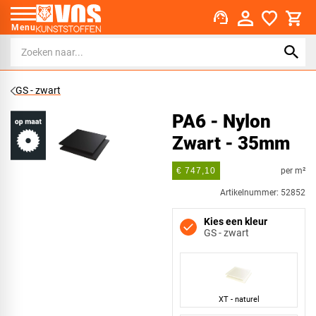
support_agent
Menu
GS - zwart
PA6 - Nylon
Zwart - 35mm
per m²
€ 747,10
Artikelnummer: 52852
Kies een kleur
GS - zwart
XT - naturel