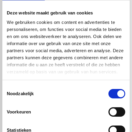
homogene en stabiele structuur van gegoten nylon behoudt het
materiaal zijn sterkte, taaiheid en slijtvastheid, ook na bewerking.
Deze website maakt gebruik van cookies
Geschikte bewerkingsmethoden
:
CNC-frezen voor contouren en precisiewerk
We gebruiken cookies om content en advertenties te
Zagen en snijden voor panelen en strips
personaliseren, om functies voor social media te bieden
en om ons websiteverkeer te analyseren. Ook delen we
Boren en draaien voor maatwerkcomponenten
informatie over uw gebruik van onze site met onze
Lijmen en lassen voor verbindingen in de techniek
partners voor social media, adverteren en analyse. Deze
Bij Vos Kunststoffen maken wij gebruik van moderne machines om
uw PA6 kunststof platen tot in detail op maat te leveren. Van
partners kunnen deze gegevens combineren met andere
eenvoudige sneden tot complexe technische vormen: wij zorgen
informatie die u aan ze heeft verstrekt of die ze hebben
voor een nauwkeurige afwerking.
verzameld op basis van uw gebruik van hun services.
Toepassingen van PA6 Nylon GS zwart
Toestemmingsselectie
Omdat PA6 nylon een bewerkbare en stabiele kunststof is, wordt
Noodzakelijk
het vaak toegepast als vervanger van metaal, zeker waar
gewichtsbesparing en lage wrijvingsweerstand belandrijk zijn.
Typische toepassingen van PA6 GS platen zwart zijn onder andere:
Voorkeuren
Lagerbussen en glijlagers
Tandwielen en riemschijven
Statistieken
Slijtstrippen en geleiders