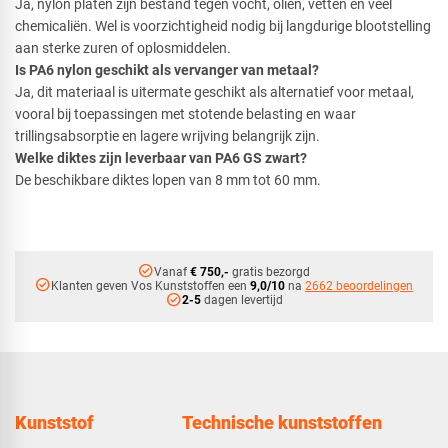
Ja, nylon platen zijn bestand tegen vocht, oliën, vetten en veel
chemicaliën. Wel is voorzichtigheid nodig bij langdurige blootstelling
aan sterke zuren of oplosmiddelen.
Is PA6 nylon geschikt als vervanger van metaal?
Ja, dit materiaal is uitermate geschikt als alternatief voor metaal,
vooral bij toepassingen met stotende belasting en waar
trillingsabsorptie en lagere wrijving belangrijk zijn.
Welke diktes zijn leverbaar van PA6 GS zwart?
De beschikbare diktes lopen van 8 mm tot 60 mm.
check_circle
Vanaf
€ 750,-
gratis bezorgd
check_circle
Klanten geven Vos Kunststoffen een
9,0/10
na
2662 beoordelingen
check_circle
2-5
dagen levertijd
Kunststof
Technische kunststoffen