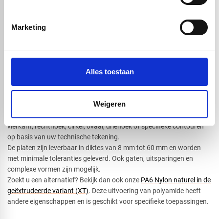
Machineonderdelen voor hoge belasting
Afdichtringen en beschermkappen
Marketing
Dankzij de uitstekende eigenschappen wordt deze technische
kunststof breed gebruikt in de industrie, machinebouw en
transportsector.
Meer alternatieven bekijken? Bekijk al onze
technische kunststoffen
.
Alles toestaan
Maatwerk bij Vos Kunstatoffen
Weigeren
Bij Vos Kunststoffen bestelt u PA6 Nylon platenzwart in de GS-
variant volledig op maat. Wij leveren in elke gewenste vorm:
vierkant, rechthoek, cirkel, ovaal, driehoek of specifieke contouren
op basis van uw technische tekening.
De platen zijn leverbaar in diktes van 8 mm tot 60 mm en worden
met minimale toleranties geleverd. Ook gaten, uitsparingen en
complexe vormen zijn mogelijk.
Zoekt u een alternatief? Bekijk dan ook onze
PA6 Nylon naturel in de
geëxtrudeerde variant (XT)
. Deze uitvoering van polyamide heeft
andere eigenschappen en is geschikt voor specifieke toepassingen.