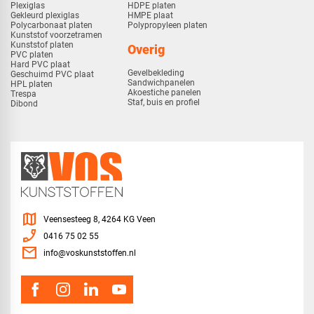
Plexiglas
HDPE platen
Gekleurd plexiglas
HMPE plaat
Polycarbonaat platen
Polypropyleen platen
Kunststof voorzetramen
Kunststof platen
Overig
PVC platen
Hard PVC plaat
Gevelbekleding
Geschuimd PVC plaat
Sandwichpanelen
HPL platen
Akoestiche panelen
Trespa
Staf, buis en profiel
Dibond
map
Veensesteeg 8, 4264 KG Veen
phone_enabled
0416 75 02 55
mail
info@voskunststoffen.nl