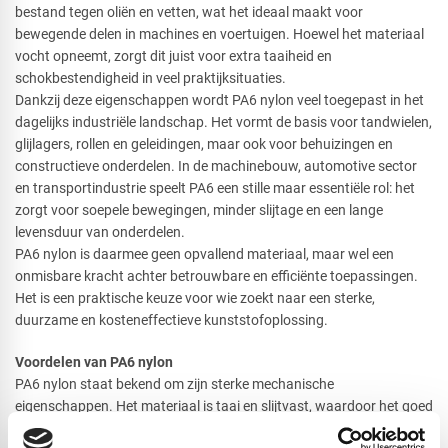
bestand tegen oliën en vetten, wat het ideaal maakt voor
bewegende delen in machines en voertuigen. Hoewel het materiaal
vocht opneemt, zorgt dit juist voor extra taaiheid en
schokbestendigheid in veel praktijksituaties.
Dankzij deze eigenschappen wordt PA6 nylon veel toegepast in het
dagelijks industriële landschap. Het vormt de basis voor tandwielen,
glijlagers, rollen en geleidingen, maar ook voor behuizingen en
constructieve onderdelen. In de machinebouw, automotive sector
en transportindustrie speelt PA6 een stille maar essentiële rol: het
zorgt voor soepele bewegingen, minder slijtage en een lange
levensduur van onderdelen.
PA6 nylon is daarmee geen opvallend materiaal, maar wel een
onmisbare kracht achter betrouwbare en efficiënte toepassingen.
Het is een praktische keuze voor wie zoekt naar een sterke,
duurzame en kosteneffectieve kunststofoplossing.
Voordelen van PA6 nylon
PA6 nylon staat bekend om zijn sterke mechanische
eigenschappen. Het materiaal is taai en slijtvast, waardoor het goed
bestand is tegen langdurige belasting en bewegende toepassingen.