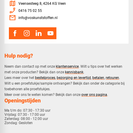
map
Veensesteeg 8, 4264 KG Veen
phone_enabled
0416 75 02 55
mail
info@voskunststoffen.nl
Hulp nodig?
Neem dan contact op met onze
klantenservice
. Wilt u tips over het werken
met onze producten? Bekijk dan onze
kennisbank
.
​Lees meer over het
bestelproces
,
bezorging en levertijd
,
betalen
,
retouren
.​
​Wilt u een proefstukje/sample ontvangen? Bekijk dan onder de categorie bij
toebehoren alle proefstukjes.
​​Meer over ons te weten komen? Bekijk dan onze
over ons pagina
.
Openingstijden
Ma t/m do:
07:30 - 17:30 uur
Vrijdag:
07:30 - 17:00 uur
Zaterdag:
08:00 - 12:00 uur
Zondag:
Gesloten