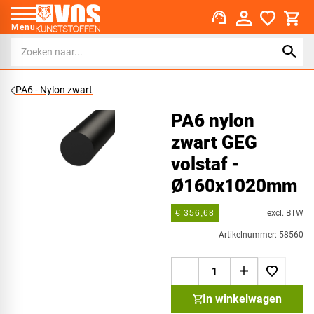
support_agent
Menu
PA6 - Nylon zwart
PA6 nylon
zwart GEG
volstaf -
Ø160x1020mm
excl. BTW
€ 356,68
Artikelnummer: 58560
In winkelwagen