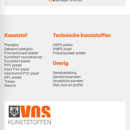
Kunststof
Technische kunststoffen
Plexiglas
HDPE platen
Gekleurd plexiglas
HMPE plaat
Polycarbonaat platen
Polypropyleen platen
Kunststof voorzetramen
Kunststof platen
Overig
PVC platen
Hard PVC plaat
Gevelbekleding
Geschuimd PVC plaat
Sandwichpanelen
HPL platen
Akoestiche panelen
Trespa
Staf, buis en profiel
Dibond