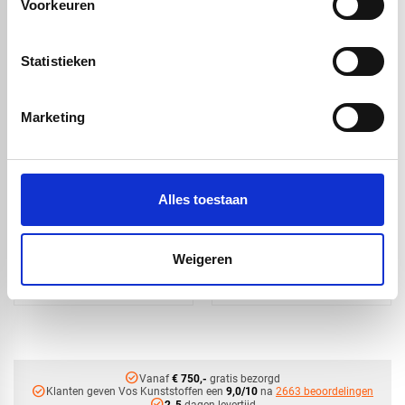
Voorkeuren
Handig om er bij te kopen
Statistieken
Marketing
Alles toestaan
PA6 nylon zwart XT
PA6 nylon zwart XT
volstaf -
volstaf -
Weigeren
Ø20x3000mm
Ø20x1000mm
€ 19,32
€ 6,44
check_circle
Vanaf
€ 750,-
gratis bezorgd
check_circle
Klanten geven Vos Kunststoffen een
9,0/10
na
2663 beoordelingen
check_circle
2-5
dagen levertijd