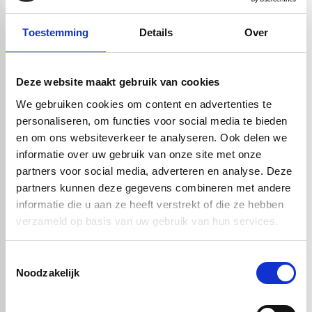
Dankzij de goede glijeigenschappen is PA6 zeer geschikt voor
onderdelen zoals lagers, tandwielen en geleidingen.
Toestemming
Details
Over
Daarnaast is PA6 relatief licht van gewicht en goed te verspanen,
wat het eenvoudig maakt om nauwkeurige onderdelen te
produceren. Het materiaal is bestand tegen oliën, vetten en
brandstoffen en biedt een uitstekende prijs-kwaliteitverhouding.
Deze website maakt gebruik van cookies
Hierdoor is PA6 vaak een kostenefficiënte keuze voor industriële
We gebruiken cookies om content en advertenties te
toepassingen.
personaliseren, om functies voor social media te bieden
Nadelen van PA6 nylon
en om ons websiteverkeer te analyseren. Ook delen we
Een belangrijk aandachtspunt bij PA6 nylon is de vochtopname. Het
informatie over uw gebruik van onze site met onze
materiaal neemt water op uit de omgeving, wat kan leiden tot
veranderingen in maatvastheid en stijfheid. In toepassingen waar
partners voor social media, adverteren en analyse. Deze
hoge precisie vereist is, kan dit een nadeel zijn.
partners kunnen deze gegevens combineren met andere
Daarnaast is PA6 minder geschikt voor hoge temperaturen dan
informatie die u aan ze heeft verstrekt of die ze hebben
high-performance kunststoffen zoals PEEK. Bij langdurige
verzameld op basis van uw gebruik van hun services.
blootstelling aan hogere temperaturen verliest het materiaal zijn
sterkte. Ook is PA6 beperkt bestand tegen sterke zuren en sommige
Toestemmingsselectie
chemicaliën.
Noodzakelijk