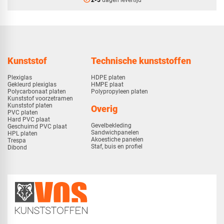
Kunststof
Technische kunststoffen
Plexiglas
HDPE platen
Gekleurd plexiglas
HMPE plaat
Polycarbonaat platen
Polypropyleen platen
Kunststof voorzetramen
Kunststof platen
Overig
PVC platen
Hard PVC plaat
Gevelbekleding
Geschuimd PVC plaat
Sandwichpanelen
HPL platen
Akoestiche panelen
Trespa
Staf, buis en profiel
Dibond