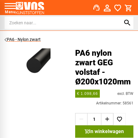
support_agent
Menu
PA6 - Nylon zwart
PA6 nylon
zwart GEG
volstaf -
Ø200x1020mm
excl. BTW
€ 1.098,66
Artikelnummer: 58561
In winkelwagen