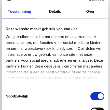
Dankzij de goede glijeigenschappen is PA6 zeer geschikt voor
onderdelen zoals lagers, tandwielen en geleidingen.
Toestemming
Details
Over
Daarnaast is PA6 relatief licht van gewicht en goed te verspanen,
wat het eenvoudig maakt om nauwkeurige onderdelen te
produceren. Het materiaal is bestand tegen oliën, vetten en
brandstoffen en biedt een uitstekende prijs-kwaliteitverhouding.
Deze website maakt gebruik van cookies
Hierdoor is PA6 vaak een kostenefficiënte keuze voor industriële
We gebruiken cookies om content en advertenties te
toepassingen.
personaliseren, om functies voor social media te bieden
Nadelen van PA6 nylon
en om ons websiteverkeer te analyseren. Ook delen we
Een belangrijk aandachtspunt bij PA6 nylon is de vochtopname. Het
informatie over uw gebruik van onze site met onze
materiaal neemt water op uit de omgeving, wat kan leiden tot
veranderingen in maatvastheid en stijfheid. In toepassingen waar
partners voor social media, adverteren en analyse. Deze
hoge precisie vereist is, kan dit een nadeel zijn.
partners kunnen deze gegevens combineren met andere
Daarnaast is PA6 minder geschikt voor hoge temperaturen dan
informatie die u aan ze heeft verstrekt of die ze hebben
high-performance kunststoffen zoals PEEK. Bij langdurige
verzameld op basis van uw gebruik van hun services.
blootstelling aan hogere temperaturen verliest het materiaal zijn
sterkte. Ook is PA6 beperkt bestand tegen sterke zuren en sommige
Toestemmingsselectie
chemicaliën.
Noodzakelijk