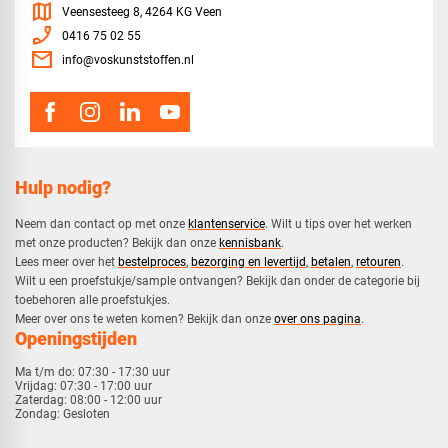
map
Veensesteeg 8, 4264 KG Veen
phone_enabled
0416 75 02 55
mail
info@voskunststoffen.nl
Hulp nodig?
Neem dan contact op met onze
klantenservice
. Wilt u tips over het werken
met onze producten? Bekijk dan onze
kennisbank
.
​Lees meer over het
bestelproces
,
bezorging en levertijd
,
betalen
,
retouren
.​
​Wilt u een proefstukje/sample ontvangen? Bekijk dan onder de categorie bij
toebehoren alle proefstukjes.
​​Meer over ons te weten komen? Bekijk dan onze
over ons pagina
.
Openingstijden
Ma t/m do:
07:30 - 17:30 uur
Vrijdag:
07:30 - 17:00 uur
Zaterdag:
08:00 - 12:00 uur
Zondag:
Gesloten