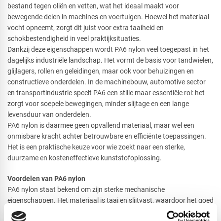
bestand tegen oliën en vetten, wat het ideaal maakt voor
bewegende delen in machines en voertuigen. Hoewel het materiaal
vocht opneemt, zorgt dit juist voor extra taaiheid en
schokbestendigheid in veel praktijksituaties.
Dankzij deze eigenschappen wordt PA6 nylon veel toegepast in het
dagelijks industriële landschap. Het vormt de basis voor tandwielen,
glijlagers, rollen en geleidingen, maar ook voor behuizingen en
constructieve onderdelen. In de machinebouw, automotive sector
en transportindustrie speelt PA6 een stille maar essentiële rol: het
zorgt voor soepele bewegingen, minder slijtage en een lange
levensduur van onderdelen.
PA6 nylon is daarmee geen opvallend materiaal, maar wel een
onmisbare kracht achter betrouwbare en efficiënte toepassingen.
Het is een praktische keuze voor wie zoekt naar een sterke,
duurzame en kosteneffectieve kunststofoplossing.
Voordelen van PA6 nylon
PA6 nylon staat bekend om zijn sterke mechanische
eigenschappen. Het materiaal is taai en slijtvast, waardoor het goed
bestand is tegen langdurige belasting en bewegende toepassingen.