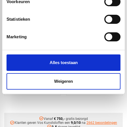
Voorkeuren
Handig om er bij te kopen
Statistieken
Marketing
Alles toestaan
PA6 nylon zwart XT
PA6 nylon zwart XT
volstaf -
volstaf -
Weigeren
Ø20x3000mm
Ø20x1000mm
€ 19,32
€ 6,44
check_circle
Vanaf
€ 750,-
gratis bezorgd
check_circle
Klanten geven Vos Kunststoffen een
9,0/10
na
2662 beoordelingen
check_circle
2-5
dagen levertijd