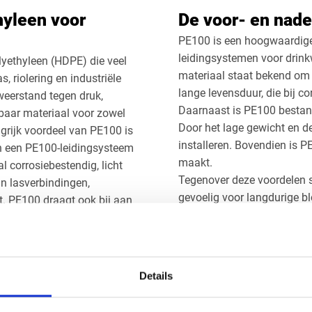
hyleen voor
De voor- en nad
PE100 is een hoogwaardige 
leidingsystemen voor drinkw
yethyleen (HDPE) die veel
materiaal staat bekend om 
, riolering en industriële
lange levensduur, die bij c
weerstand tegen druk,
Daarnaast is PE100 bestand 
baar materiaal voor zowel
Door het lage gewicht en de 
grijk voordeel van PE100 is
installeren. Bovendien is 
an een PE100-leidingsysteem
maakt.
 corrosiebestendig, licht
Tegenover deze voordelen 
n lasverbindingen,
gevoelig voor langdurige b
t. PE100 draagt ook bij aan
wordt toegepast. Ook heeft 
n door de lange levensduur
metalen leidingen, waardoo
n de totale
ontwerp. Tot slot zijn voor
 PE100 een veelgekozen
speciale lastechnieken en v
n betrouwbaarheid,
Details