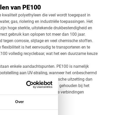
elen van PE100
kwaliteit polyethyleen die veel wordt toegepast in
ater, gas, riolering en industriële toepassingen. Het
zijn hoge sterkte, uitstekende drukbestendigheid en
orrect gebruik kan oplopen tot meer dan 100 jaar.
tegen corrosie, slijtage en veel chemische stoffen.
flexibiliteit is het eenvoudig te transporteren en te
PE100 volledig recyclebaar, wat het een duurzame keuze
staan enkele aandachtspunten. PE100 is namelijk
lootstelling aan UV-straling, wanneer het onbeschermd
het materiaal een grotere thermische uitzetting dan
r hiermee rekening moet worden gehouden bij het
 het maken van sterke en lekdichte verbindingen
akkennis vereist.
Over