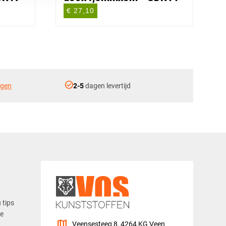
€ 27,10
check_circle
ngen
2-5
dagen levertijd
u tips
ze
map
Veensesteeg 8, 4264 KG Veen