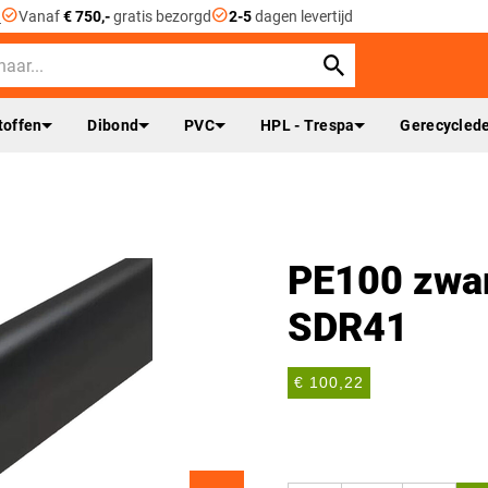
check_circle
check_circle
n
Vanaf
€ 750,-
gratis bezorgd
2-5
dagen levertijd
toffen
Dibond
PVC
HPL - Trespa
Gerecyclede
PE100 zwa
SDR41
€ 100,22