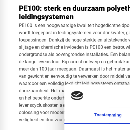
PE100: sterk en duurzaam polyet
leidingsystemen
PE100 is een hoogwaardige kwaliteit hogedichtheidpol
wordt toegepast in leidingsystemen voor drinkwater, gas
toepassingen. Dankzij de hoge sterkte en uitstekende 
slijtage en chemische invloeden is PE100 een betrouw
ondergrondse als bovengrondse installaties. Een belan
de lange levensduur. Bij correct ontwerp en gebruik k
meer dan 100 jaar meegaan. Daarnaast is het materiaal
van gewicht en eenvoudig te verwerken door middel va
waardoor een volledig lekdicht leidingsysteem ontstaa
duurzaamheid. Het materiaal is volledig recyclebaar e
en het beperkte onderhoud worden de milieubelasting e
levenscycluskosten aanzienlijk verlaagd. Hierdoor is
oplossing voor moderne infrastructuurprojecten waari
Toestemming
veiligheid en duurzaamheid centraal staan.