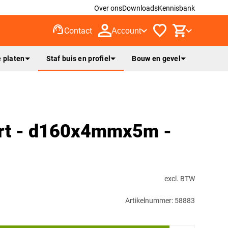
Over ons
Downloads
Kennisbank
support_agent
Contact
Account
 platen
Staf buis en profiel
Bouw en gevel
rt - d160x4mmx5m -
excl. BTW
Artikelnummer: 58883