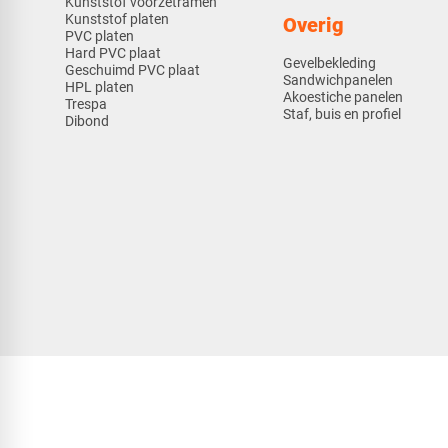
Kunststof voorzetramen
Kunststof platen
Overig
PVC platen
Hard PVC plaat
Gevelbekleding
Geschuimd PVC plaat
Sandwichpanelen
HPL platen
Akoestiche panelen
Trespa
Staf, buis en profiel
Dibond