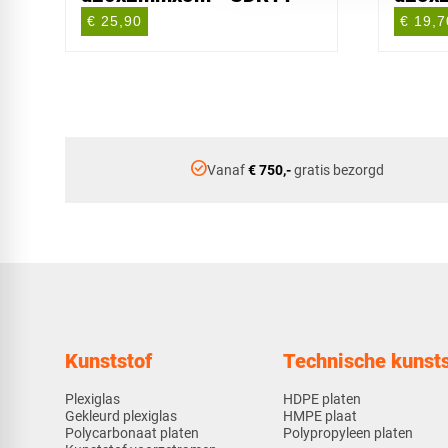
€ 25,90
€ 19,7
check_circle
Vanaf
€ 750,-
gratis bezorgd
Kunststof
Technische kunsts
Plexiglas
HDPE platen
Gekleurd plexiglas
HMPE plaat
Polycarbonaat platen
Polypropyleen platen