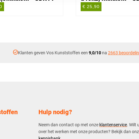
0
€ 25,90
check_circle
Klanten geven Vos Kunststoffen een
9,0/10
na
2663 beoordeli
toffen
Hulp nodig?
Neem dan contact op met onze
klantenservice
. Wilt 
over het werken met onze producten? Bekijk dan on
kennisbank
.