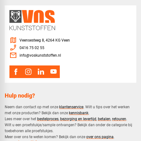
map
Veensesteeg 8, 4264 KG Veen
phone_enabled
0416 75 02 55
mail
info@voskunststoffen.nl
Hulp nodig?
Neem dan contact op met onze
klantenservice
. Wilt u tips over het werken
met onze producten? Bekijk dan onze
kennisbank
.
​Lees meer over het
bestelproces
,
bezorging en levertijd
,
betalen
,
retouren
.​
​Wilt u een proefstukje/sample ontvangen? Bekijk dan onder de categorie bij
toebehoren alle proefstukjes.
​​Meer over ons te weten komen? Bekijk dan onze
over ons pagina
.