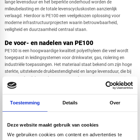
lange levensduur en het beperkte onderhoud worden de
milieubelasting en de totale levenscycluskosten aanzienlijk
verlaagd. Hierdoor is PE100 een veelgekozen oplossing voor
moderne infrastructuurprojecten waarin betrouwbaarheid,
veiligheid en duurzaamheid centraal staan.
De voor- en nadelen van PE100
PE100 is een hoogwaardige kwaliteit polyethyleen die veel wordt
toegepast in leidingsystemen voor drinkwater, gas, riolering en
industriële toepassingen. Het materiaal staat bekend om zijn hoge
sterkte, uitstekende drukbestendigheid en lange levensduur, die bij
correct gebruik kan oplopen tot meer dan 100 jaar. Daarnaast is
PE100 bestand tegen corrosie, slijtage en veel chemische stoffen.
Door het lage gewicht en de flexibiliteit is het eenvoudig te
transporteren en te installeren. Bovendien is PE100 volledig
Toestemming
Details
Over
recyclebaar, wat het een duurzame keuze maakt.
Tegenover deze voordelen staan enkele aandachtspunten. PE100 is
namelijk gevoelig voor langdurige blootstelling aan UV-straling,
Deze website maakt gebruik van cookies
wanneer het onbeschermd wordt toegepast. Ook heeft het
materiaal een grotere thermische uitzetting dan metalen leidingen,
We gebruiken cookies om content en advertenties te
waardoor hiermee rekening moet worden gehouden bij het ontwerp.