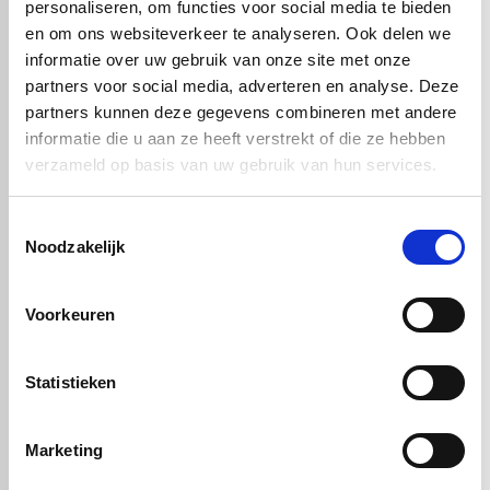
personaliseren, om functies voor social media te bieden
Tot slot zijn voor het maken van sterke en lekdichte verbindingen
en om ons websiteverkeer te analyseren. Ook delen we
speciale lastechnieken en vakkennis vereist.
informatie over uw gebruik van onze site met onze
partners voor social media, adverteren en analyse. Deze
partners kunnen deze gegevens combineren met andere
Handig om er bij te kopen
informatie die u aan ze heeft verstrekt of die ze hebben
verzameld op basis van uw gebruik van hun services.
Toestemmingsselectie
Noodzakelijk
Voorkeuren
Statistieken
PE100 zwart -
PE100 zwart -
d20x2mmx5m -
d25x2,3mmx5m -
SDR11
SDR11
Marketing
€ 25,90
€ 19,70