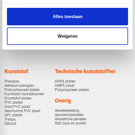
Alles toestaan
check_circle
Vanaf
€ 750,-
gratis bezorgd
check_circle
Klanten geven Vos Kunststoffen een
9,0/10
na
2663 beoordelingen
check_circle
2-5
dagen levertijd
Weigeren
Kunststof
Technische kunststoffen
Plexiglas
HDPE platen
Gekleurd plexiglas
HMPE plaat
Polycarbonaat platen
Polypropyleen platen
Kunststof voorzetramen
Kunststof platen
Overig
PVC platen
Hard PVC plaat
Gevelbekleding
Geschuimd PVC plaat
Sandwichpanelen
HPL platen
Akoestiche panelen
Trespa
Staf, buis en profiel
Dibond