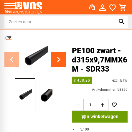
support_agent
Menu
PE
PE100 zwart -
d315x9,7MMX6
M - SDR33
excl. BTW
€ 458,26
Artikelnummer: 58890
In winkelwagen
​PE100