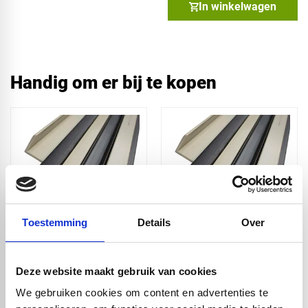
In winkelwagen
Handig om er bij te kopen
Toestemming
Details
Over
PE300 U-profiel
PE300 vierkantprofiel
zwart - 48x46x3,5mm
zwart - 52x52x2,5mm
- 5m
- 5,5m
Deze website maakt gebruik van cookies
€ 74,80
€ 66,50
We gebruiken cookies om content en advertenties te