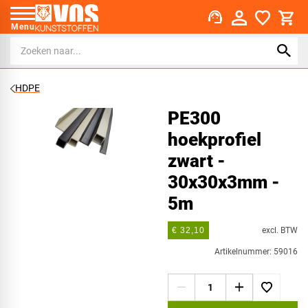
support_agent
Menu
HDPE
PE300
hoekprofiel
zwart -
30x30x3mm -
5m
excl. BTW
€ 32,10
Artikelnummer: 59016