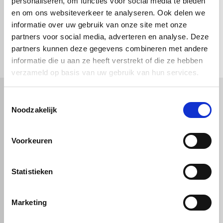
personaliseren, om functies voor social media te bieden
en om ons websiteverkeer te analyseren. Ook delen we
informatie over uw gebruik van onze site met onze
partners voor social media, adverteren en analyse. Deze
check_circle
Vanaf
€ 750,-
gratis bezorgd
check_circle
Klanten geven Vos Kunststoffen een
9,0/10
na
2662 beoordelingen
partners kunnen deze gegevens combineren met andere
check_circle
2-5
dagen levertijd
informatie die u aan ze heeft verstrekt of die ze hebben
verzameld op basis van uw gebruik van hun services.
Toestemmingsselectie
Noodzakelijk
Kunststof
Technische kunststoffen
Plexiglas
HDPE platen
Gekleurd plexiglas
HMPE plaat
Voorkeuren
Polycarbonaat platen
Polypropyleen platen
Kunststof voorzetramen
Kunststof platen
Overig
PVC platen
Statistieken
Hard PVC plaat
Gevelbekleding
Geschuimd PVC plaat
Sandwichpanelen
HPL platen
Akoestiche panelen
Trespa
Staf, buis en profiel
Dibond
Marketing