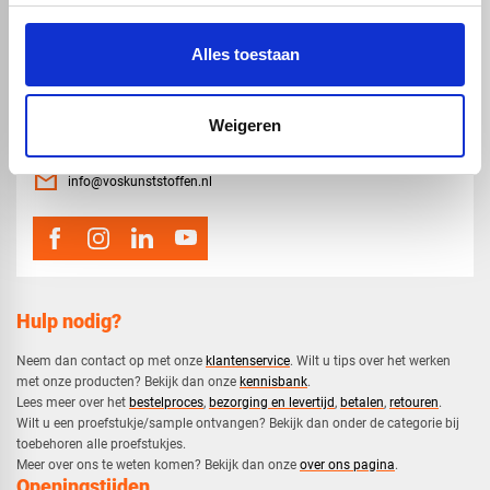
Alles toestaan
map
Weigeren
Veensesteeg 8, 4264 KG Veen
phone_enabled
0416 75 02 55
mail
info@voskunststoffen.nl
Hulp nodig?
Neem dan contact op met onze
klantenservice
. Wilt u tips over het werken
met onze producten? Bekijk dan onze
kennisbank
.
​Lees meer over het
bestelproces
,
bezorging en levertijd
,
betalen
,
retouren
.​
​Wilt u een proefstukje/sample ontvangen? Bekijk dan onder de categorie bij
toebehoren alle proefstukjes.
​​Meer over ons te weten komen? Bekijk dan onze
over ons pagina
.
Openingstijden