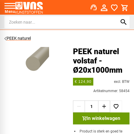
support_agent
Menu
PEEK naturel
PEEK naturel
volstaf -
Ø20x1000mm
excl. BTW
€ 124,90
Artikelnummer: 58454
In winkelwagen
Product is sterk en goed te