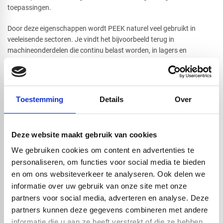
toepassingen.
Door deze eigenschappen wordt PEEK naturel veel gebruikt in
veeleisende sectoren. Je vindt het bijvoorbeeld terug in
machineonderdelen die continu belast worden, in lagers en
glijbussen, maar ook in medische implantaten en componenten
voor de lucht- en ruimtevaart. Overal waar betrouwbaarheid,
duurzaamheid en precisie essentieel zijn, biedt PEEK naturel een
oplossing. Bij
Vos Kunststoffen
is dit product makkelijk besteld en
Toestemming
Details
Over
indien nodig snel geleverd. Dit product is in kleur naturel verkrijgbaar
en in lengtemaat 1000mm, in 14 verschillende diameters. Heeft u
vragen? Neem
contact
met ons team op en dan helpen wij u graag!
Deze website maakt gebruik van cookies
We gebruiken cookies om content en advertenties te
personaliseren, om functies voor social media te bieden
Handig om er bij te kopen
en om ons websiteverkeer te analyseren. Ook delen we
informatie over uw gebruik van onze site met onze
partners voor social media, adverteren en analyse. Deze
partners kunnen deze gegevens combineren met andere
informatie die u aan ze heeft verstrekt of die ze hebben