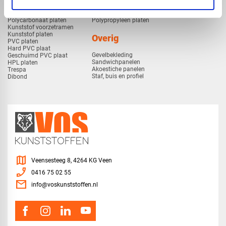
Plexiglas
HDPE platen
Gekleurd plexiglas
HMPE plaat
Polycarbonaat platen
Polypropyleen platen
Kunststof voorzetramen
Kunststof platen
Overig
PVC platen
Hard PVC plaat
Gevelbekleding
Geschuimd PVC plaat
Sandwichpanelen
HPL platen
Akoestiche panelen
Trespa
Staf, buis en profiel
Dibond
map
Veensesteeg 8, 4264 KG Veen
phone_enabled
0416 75 02 55
mail
info@voskunststoffen.nl