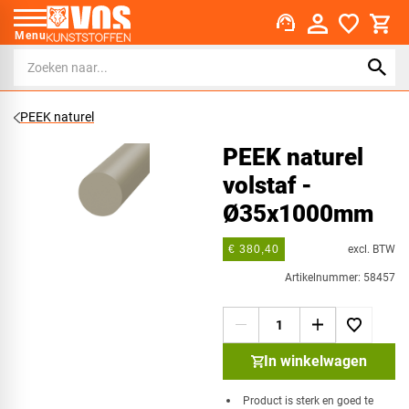
support_agent
Menu
PEEK naturel
PEEK naturel
volstaf -
Ø35x1000mm
excl. BTW
€ 380,40
Artikelnummer: 58457
In winkelwagen
Product is sterk en goed te