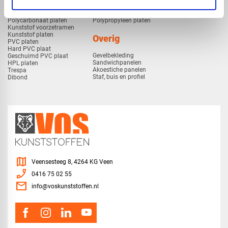
Plexiglas
HDPE platen
Gekleurd plexiglas
HMPE plaat
Polycarbonaat platen
Polypropyleen platen
Kunststof voorzetramen
Kunststof platen
Overig
PVC platen
Hard PVC plaat
Gevelbekleding
Geschuimd PVC plaat
Sandwichpanelen
HPL platen
Akoestiche panelen
Trespa
Staf, buis en profiel
Dibond
map
Veensesteeg 8, 4264 KG Veen
phone_enabled
0416 75 02 55
mail
info@voskunststoffen.nl