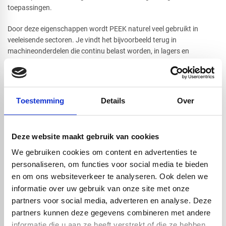
toepassingen.
Door deze eigenschappen wordt PEEK naturel veel gebruikt in
veeleisende sectoren. Je vindt het bijvoorbeeld terug in
machineonderdelen die continu belast worden, in lagers en
glijbussen, maar ook in medische implantaten en componenten
voor de lucht- en ruimtevaart. Overal waar betrouwbaarheid,
duurzaamheid en precisie essentieel zijn, biedt PEEK naturel een
oplossing. Bij
Vos Kunststoffen
is dit product makkelijk besteld en
Toestemming
Details
Over
indien nodig snel geleverd. Dit product is in kleur naturel verkrijgbaar
en in lengtemaat 1000mm, in 14 verschillende diameters. Heeft u
vragen? Neem
contact
met ons team op en dan helpen wij u graag!
Deze website maakt gebruik van cookies
We gebruiken cookies om content en advertenties te
personaliseren, om functies voor social media te bieden
Handig om er bij te kopen
en om ons websiteverkeer te analyseren. Ook delen we
informatie over uw gebruik van onze site met onze
partners voor social media, adverteren en analyse. Deze
partners kunnen deze gegevens combineren met andere
informatie die u aan ze heeft verstrekt of die ze hebben