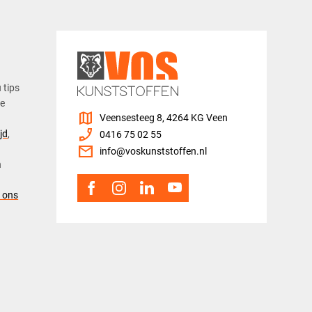
u tips
ze
map
Veensesteeg 8, 4264 KG Veen
phone_enabled
jd
,
0416 75 02 55
mail
info@voskunststoffen.nl
n
 ons