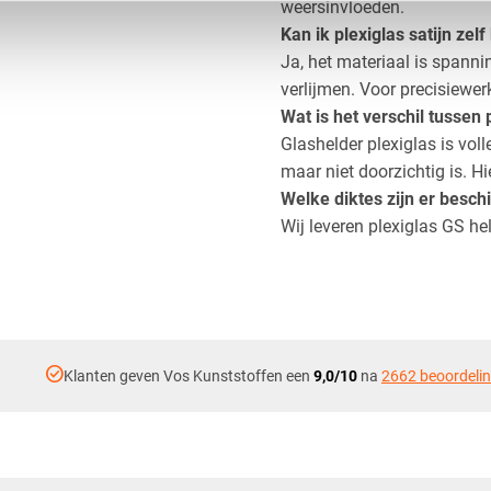
weersinvloeden.
Kan ik plexiglas satijn ze
​Ja, het materiaal is spann
verlijmen. Voor precisiewer
Wat is het verschil tussen 
​Glashelder plexiglas is voll
maar niet doorzichtig is. Hi
Welke diktes zijn er besch
​Wij leveren plexiglas GS h
check_circle
Klanten geven Vos Kunststoffen een
9,0/10
na
2662 beoordeli