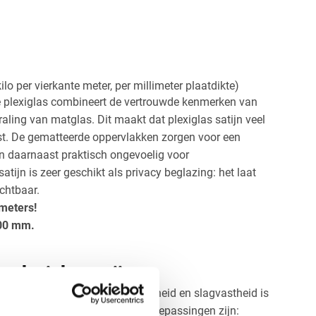
 met
ing
ilo per vierkante meter, per millimeter plaatdikte)
e plexiglas combineert de vertrouwde kenmerken van
raling van matglas. Dit maakt dat plexiglas satijn veel
ast. De gematteerde oppervlakken zorgen voor een
ijn daarnaast praktisch ongevoelig voor
atijn is zeer geschikt als privacy beglazing: het laat
ichtbaar.
imeters!
000 mm.
 plexiglas satijn
htdoorlatendheid, ondoorzichtigheid en slagvastheid is
ed inzetbaar. Veelvoorkomende toepassingen zijn: