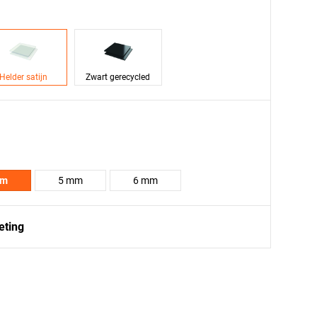
Helder satijn
Zwart gerecycled
mm
5 mm
6 mm
eting
ek
Rechthoek
Ovaal
Cirkel