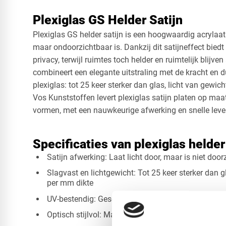
Plexiglas GS Helder Satijn
Plexiglas GS helder satijn is een hoogwaardig acrylaat
maar ondoorzichtbaar is. Dankzij dit satijneffect biedt
privacy, terwijl ruimtes toch helder en ruimtelijk blijve
combineert een elegante uitstraling met de kracht en
plexiglas: tot 25 keer sterker dan glas, licht van gewic
Vos Kunststoffen levert plexiglas satijn platen op maat
vormen, met een nauwkeurige afwerking en snelle leve
Specificaties van plexiglas helder
Satijn afwerking: Laat licht door, maar is niet door
Slagvast en lichtgewicht: Tot 25 keer sterker dan g
per mm dikte
UV-bestendig: Geschikt voor langdurig gebruik bin
Optisch stijlvol: Mat, diffuus oppervlak voor een m