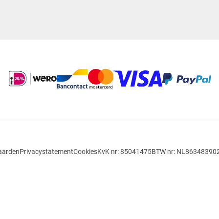
aarden
Privacystatement
Cookies
KvK nr: 85041475
BTW nr: NL86348390