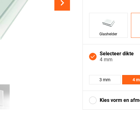
Glashelder
Selecteer dikte
4 mm
3 mm
4 
Kies vorm en afm
Vierkant
Drieho