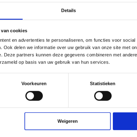
Privacybeglazing in k
Details
Scheidingswanden en bal
vaal, driehoek of op maat
Interieurtoepassingen 
 van cookies
Decoratieve panelen e
ent en advertenties te personaliseren, om functies voor social
Bescherm- en afschermp
. Ook delen we informatie over uw gebruik van onze site met on
e. Deze partners kunnen deze gegevens combineren met andere i
Maatwerk plexigl
erzameld op basis van uw gebruik van hun services.
lexiglas satijn platen
Bij Vos Kunststoffen be
teriaal kan worden
nu een enkele satijn pl
kke afwerking kan ook
nodig heeft: wij lever
Voorkeuren
Statistieken
Boorgaten, uitsparinge
houden blijft.
mogelijkheden.
Veelgestelde vra
Weigeren
sche toepassingen
Is plexiglas helder satijn 
oor u klaar.
Ja, dankzij de UV-bestendig