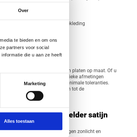
antoren en woningen
Over
ies in horeca, zorg en retail
zoals meubels, kasten of wandbekleding
n designoplossingen
 media te bieden en om ons
laten met een luxe uitstraling
ze partners voor social
nformatie die u aan ze heeft
as satijn platen
stelt u eenvoudig plexiglas satijn platen op maat. Of u
aat of meerdere panelen in specifieke afmetingen
en met hoge nauwkeurigheid en minimale toleranties.
Marketing
n of complexe contouren behoren tot de
gen over plexiglas helder satijn
Alles toestaan
geschikt voor buitengebruik?
heid is het materiaal bestand tegen zonlicht en