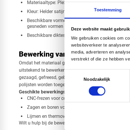
Materiaaltype: Plexiglas GS (gegoten PMMA)
Toestemming
Kleur: Helder satijn (transparant met mat effect)
Beschikbare vormen: Vierkant, rechthoek, cirkel, o
gesneden vormen
Deze website maakt gebruik
Beschikbare diktes: 3 mm, 4 mm, 5 mm, 6 mm
We gebruiken cookies om cont
websiteverkeer te analyseren
media, adverteren en analys
Bewerking van plexiglas satijn
verstrekt of die ze hebben v
Omdat het materiaal gegoten en spanningsvrij is, zijn p
uitstekend te bewerken zonder risico op breuk. Het ma
Toestemmingsselectie
gezaagd, gefreesd, geboord en verlijmd. Voor een stra
Noodzakelijk
polijsten worden toegepast, waarbij het satijneffect be
Geschikte bewerkingsmethoden:
CNC-frezen voor complexe vormen en contouren
Zagen en boren voor panelen of strips op maat
Lijmen en thermovormen voor creatieve en techni
Wilt u hulp bij de bewerking? Onze specialisten staan v