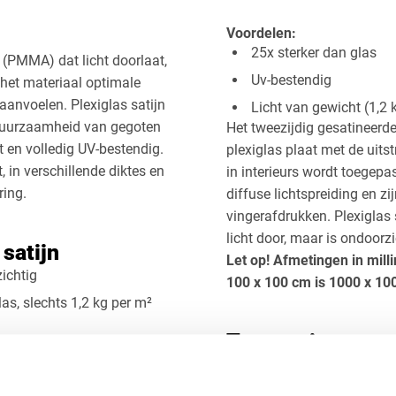
Voordelen:
25x sterker dan glas
Vierkant
Afsnede
 (PMMA) dat licht doorlaat,
uitspar
Uv-bestendig
 het materiaal optimale
n aanvoelen. Plexiglas satijn
Licht van gewicht (1,2 k
 duurzaamheid van gegoten
Het tweezijdig gesatineerd
ht en volledig UV-bestendig.
plexiglas plaat met de uitst
, in verschillende diktes en
in interieurs wordt toegep
ring.
diffuse lichtspreiding en z
vingerafdrukken. Plexiglas s
licht door, maar is ondoorz
 satijn
Let op! Afmetingen in mill
zichtig
100 x 100 cm is 1000 x 1
las, slechts 1,2 kg per m²
Toepassingen van
nen en buiten
Door de combinatie van lic
oderne en luxe uitstraling
plexiglas helder satijn bre