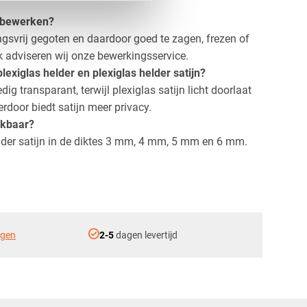
lf bewerken?
ingsvrij gegoten en daardoor goed te zagen, frezen of
k adviseren wij onze bewerkingsservice.
plexiglas helder en plexiglas helder satijn?
edig transparant, terwijl plexiglas satijn licht doorlaat
erdoor biedt satijn meer privacy.
ikbaar?
elder satijn in de diktes 3 mm, 4 mm, 5 mm en 6 mm.
check_circle
ngen
2-5
dagen levertijd