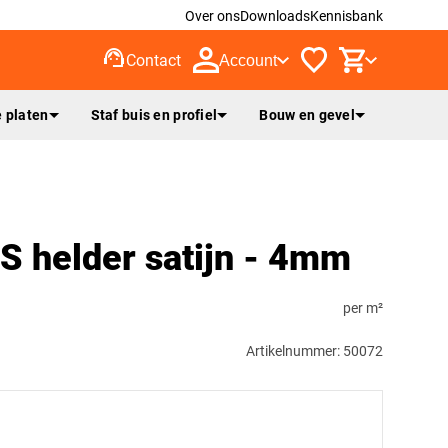
Over ons
Downloads
Kennisbank
support_agent
Contact
Account
 platen
Staf buis en profiel
Bouw en gevel
S helder satijn - 4mm
per m²
Artikelnummer: 50072