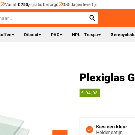
check_circle
check_circle
n
Vanaf
€ 750,-
gratis bezorgd
2-5
dagen levertijd
toffen
Dibond
PVC
HPL - Trespa
Gerecyclede
Plexiglas G
€ 94,98
Kies een kleur
Helder satijn