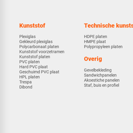
Kunststof
Technische kunsts
Plexiglas
HDPE platen
Gekleurd plexiglas
HMPE plaat
Polycarbonaat platen
Polypropyleen platen
Kunststof voorzetramen
Kunststof platen
Overig
PVC platen
Hard PVC plaat
Gevelbekleding
Geschuimd PVC plaat
Sandwichpanelen
HPL platen
Akoestiche panelen
Trespa
Staf, buis en profiel
Dibond