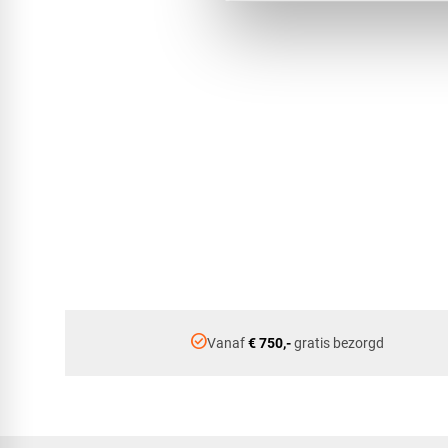
check_circle
Vanaf
€ 750,-
gratis bezorgd