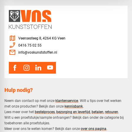
map
Veensesteeg 8, 4264 KG Veen
phone_enabled
0416 75 02 55
mail
info@voskunststoffen.nl
Hulp nodig?
Neem dan contact op met onze
klantenservice
. Wilt u tips over het werken
met onze producten? Bekijk dan onze
kennisbank
.
​Lees meer over het
bestelproces
,
bezorging en levertijd
,
betalen
,
retouren
.​
​Wilt u een proefstukje/sample ontvangen? Bekijk dan onder de categorie bij
toebehoren alle proefstukjes.
​​Meer over ons te weten komen? Bekijk dan onze
over ons pagina
.