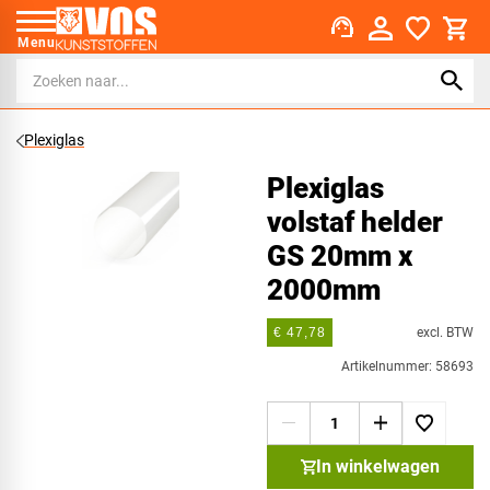
support_agent
Menu
Plexiglas
Plexiglas
volstaf helder
GS 20mm x
2000mm
excl. BTW
€ 47,78
Artikelnummer: 58693
In winkelwagen