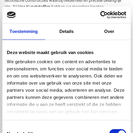
technische constructies waarbij helderheid en precisie belangrijk
zijn. Bij
Vos Kunststoffen
hebben we meerdere lengtes,
verschillende diameters en in de kleur helder beschikbaar.
Toestemming
Details
Over
Handig om er bij te kopen
Deze website maakt gebruik van cookies
We gebruiken cookies om content en advertenties te
personaliseren, om functies voor social media te bieden
en om ons websiteverkeer te analyseren. Ook delen we
informatie over uw gebruik van onze site met onze
partners voor social media, adverteren en analyse. Deze
partners kunnen deze gegevens combineren met andere
informatie die u aan ze heeft verstrekt of die ze hebben
Plexiglas volstaf
Plexiglas volstaf
verzameld op basis van uw gebruik van hun services.
helder GS 8mm x
helder GS 10mm x
2000mm
2000mm
Toestemmingsselectie
€ 17,03
€ 18,42