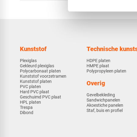
Kunststof
Technische kunsts
Plexiglas
HDPE platen
Gekleurd plexiglas
HMPE plaat
Polycarbonaat platen
Polypropyleen platen
Kunststof voorzetramen
Kunststof platen
Overig
PVC platen
Hard PVC plaat
Gevelbekleding
Geschuimd PVC plaat
Sandwichpanelen
HPL platen
Akoestiche panelen
Trespa
Staf, buis en profiel
Dibond