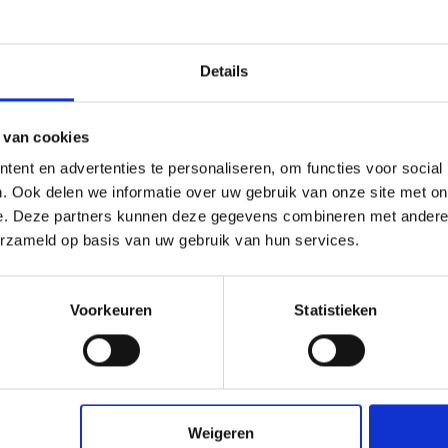
Details
 van cookies
ent en advertenties te personaliseren, om functies voor social
. Ook delen we informatie over uw gebruik van onze site met on
glas XT helder
Plexiglas XT helder
e. Deze partners kunnen deze gegevens combineren met andere i
x2050x2 mm
3050x1000x2 mm
erzameld op basis van uw gebruik van hun services.
,00
€ 56,50
Voorkeuren
Statistieken
check_circle
Klanten geven Vos Kunststoffen een
9,0/10
na
2663 beoordeli
Weigeren