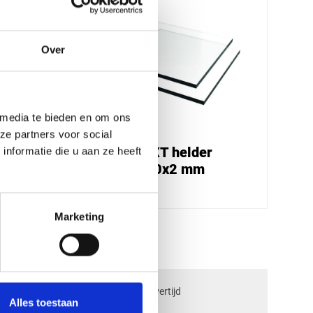
Over
 media te bieden en om ons
ze partners voor social
Plexiglas XT helder
nformatie die u aan ze heeft
2050x2000x2 mm
€ 75,95
Marketing
check_circle
ngen
2-5
dagen levertijd
Alles toestaan