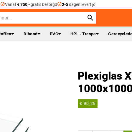
check_circle
check_circle
n
Vanaf
€ 750,-
gratis bezorgd
2-5
dagen levertijd
toffen
Dibond
PVC
HPL - Trespa
Gerecyclede
Plexiglas X
1000x100
€ 90,25