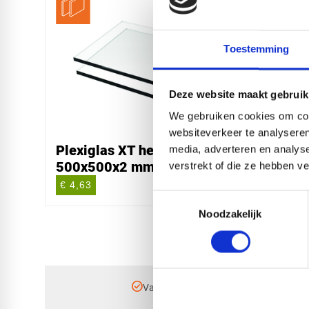
Toestemming
Deze website maakt gebruik
We gebruiken cookies om cont
websiteverkeer te analyseren
Plexiglas XT helder
Plexi
media, adverteren en analys
500x500x2 mm
3050
verstrekt of die ze hebben v
€ 4,63
€ 113
Toestemmingsselectie
Noodzakelijk
check_circle
Vanaf
€ 750,-
gratis bezorgd