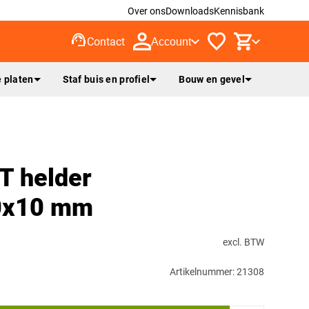
Over ons
Downloads
Kennisbank
support_agent
Contact
Account
 platen
Staf buis en profiel
Bouw en gevel
T helder
0x10 mm
excl. BTW
Artikelnummer: 21308