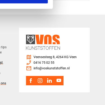
u tips
ze
map
Veensesteeg 8, 4264 KG Veen
phone_enabled
jd
,
0416 75 02 55
mail
info@voskunststoffen.nl
n
 ons