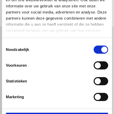
check_circle
informatie over uw gebruik van onze site met onze
Vanaf
€ 750,-
gratis bezorgd
check_circle
Klanten geven Vos Kunststoffen een
9,0/10
na
2662 beoordelingen
partners voor social media, adverteren en analyse. Deze
check_circle
2-5
dagen levertijd
partners kunnen deze gegevens combineren met andere
informatie die u aan ze heeft verstrekt of die ze hebben
verzameld op basis van uw gebruik van hun services.
Kunststof
Technische kunststoffen
Toestemmingsselectie
Noodzakelijk
Plexiglas
HDPE platen
Gekleurd plexiglas
HMPE plaat
Polycarbonaat platen
Polypropyleen platen
Kunststof voorzetramen
Voorkeuren
Kunststof platen
Overig
PVC platen
Hard PVC plaat
Gevelbekleding
Geschuimd PVC plaat
Statistieken
Sandwichpanelen
HPL platen
Akoestiche panelen
Trespa
Staf, buis en profiel
Dibond
Marketing