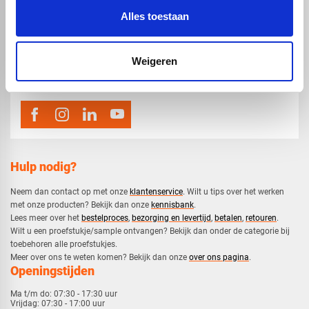
Alles toestaan
map
Veensesteeg 8, 4264 KG Veen
phone_enabled
Weigeren
0416 75 02 55
mail
info@voskunststoffen.nl
Hulp nodig?
Neem dan contact op met onze
klantenservice
. Wilt u tips over het werken
met onze producten? Bekijk dan onze
kennisbank
.
​Lees meer over het
bestelproces
,
bezorging en levertijd
,
betalen
,
retouren
.​
​Wilt u een proefstukje/sample ontvangen? Bekijk dan onder de categorie bij
toebehoren alle proefstukjes.
​​Meer over ons te weten komen? Bekijk dan onze
over ons pagina
.
Openingstijden
Ma t/m do:
07:30 - 17:30 uur
Vrijdag:
07:30 - 17:00 uur