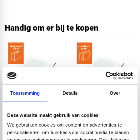
Handig om er bij te kopen
Toestemming
Details
Over
Plexiglas XT helder
Plexiglas XT helder
500x500x2 mm
3050x2050x2 mm
Deze website maakt gebruik van cookies
€ 4,63
€ 113,00
We gebruiken cookies om content en advertenties te
personaliseren, om functies voor social media te bieden
en om ons websiteverkeer te analyseren. Ook delen we