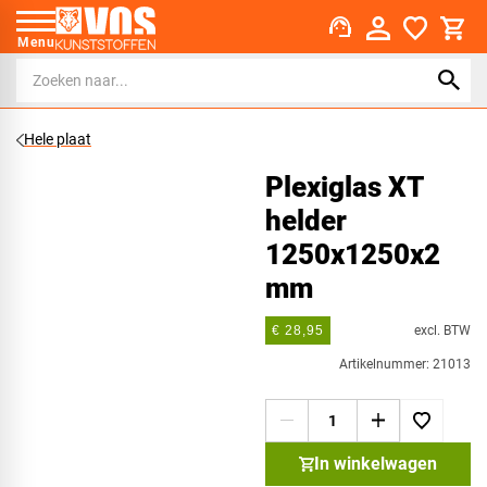
support_agent
Menu
Hele plaat
Plexiglas XT
helder
1250x1250x2
mm
excl. BTW
€ 28,95
Artikelnummer: 21013
In winkelwagen