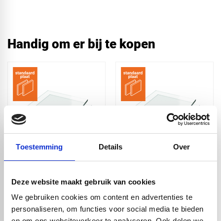
Handig om er bij te kopen
Toestemming
Details
Over
Plexiglas XT helder
Plexiglas XT helder
500x500x2 mm
3050x2050x2 mm
Deze website maakt gebruik van cookies
€ 4,63
€ 113,00
We gebruiken cookies om content en advertenties te
personaliseren, om functies voor social media te bieden
en om ons websiteverkeer te analyseren. Ook delen we