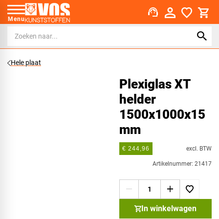
support_agent
Menu
Hele plaat
Plexiglas XT
helder
1500x1000x15
mm
excl. BTW
€ 244,96
Artikelnummer: 21417
In winkelwagen