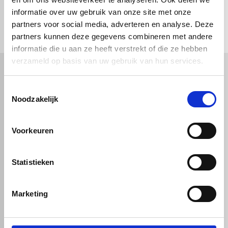
check_circle
informatie over uw gebruik van onze site met onze
Vanaf
€ 750,-
gratis bezorgd
check_circle
Klanten geven Vos Kunststoffen een
9,0/10
na
2663 beoordelingen
partners voor social media, adverteren en analyse. Deze
check_circle
2-5
dagen levertijd
partners kunnen deze gegevens combineren met andere
informatie die u aan ze heeft verstrekt of die ze hebben
verzameld op basis van uw gebruik van hun services.
Kunststof
Technische kunststoffen
Toestemmingsselectie
Noodzakelijk
Plexiglas
HDPE platen
Gekleurd plexiglas
HMPE plaat
Polycarbonaat platen
Polypropyleen platen
Kunststof voorzetramen
Voorkeuren
Kunststof platen
Overig
PVC platen
Hard PVC plaat
Gevelbekleding
Geschuimd PVC plaat
Statistieken
Sandwichpanelen
HPL platen
Akoestiche panelen
Trespa
Staf, buis en profiel
Dibond
Marketing