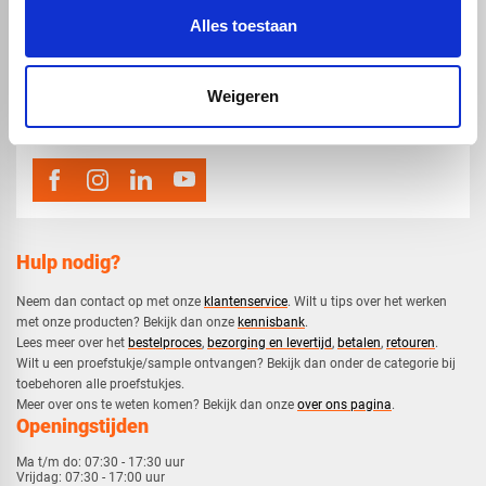
Alles toestaan
map
Veensesteeg 8, 4264 KG Veen
phone_enabled
Weigeren
0416 75 02 55
mail
info@voskunststoffen.nl
Hulp nodig?
Neem dan contact op met onze
klantenservice
. Wilt u tips over het werken
met onze producten? Bekijk dan onze
kennisbank
.
​Lees meer over het
bestelproces
,
bezorging en levertijd
,
betalen
,
retouren
.​
​Wilt u een proefstukje/sample ontvangen? Bekijk dan onder de categorie bij
toebehoren alle proefstukjes.
​​Meer over ons te weten komen? Bekijk dan onze
over ons pagina
.
Openingstijden
Ma t/m do:
07:30 - 17:30 uur
Vrijdag:
07:30 - 17:00 uur