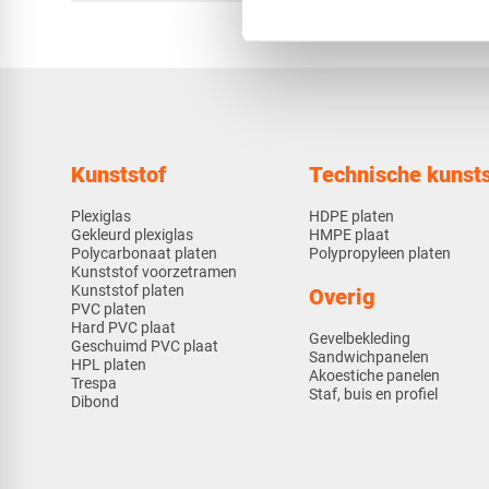
Kunststof
Technische kunsts
Plexiglas
HDPE platen
Gekleurd plexiglas
HMPE plaat
Polycarbonaat platen
Polypropyleen platen
Kunststof voorzetramen
Kunststof platen
Overig
PVC platen
Hard PVC plaat
Gevelbekleding
Geschuimd PVC plaat
Sandwichpanelen
HPL platen
Akoestiche panelen
Trespa
Staf, buis en profiel
Dibond