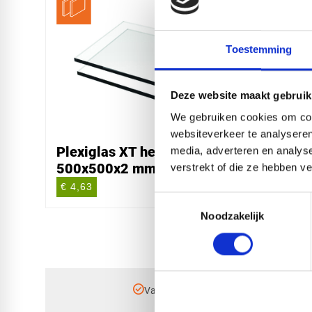
Toestemming
Deze website maakt gebruik
We gebruiken cookies om cont
websiteverkeer te analyseren
Plexiglas XT helder
Plexi
media, adverteren en analys
500x500x2 mm
3050
verstrekt of die ze hebben v
€ 4,63
€ 113
Toestemmingsselectie
Noodzakelijk
check_circle
Vanaf
€ 750,-
gratis bezorgd