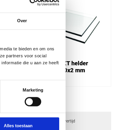
Over
 media te bieden en om ons
ze partners voor social
Plexiglas XT helder
nformatie die u aan ze heeft
2050x2000x2 mm
€ 75,95
Marketing
check_circle
ngen
2-5
dagen levertijd
Alles toestaan