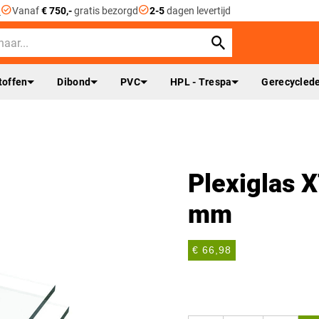
check_circle
check_circle
n
Vanaf
€ 750,-
gratis bezorgd
2-5
dagen levertijd
toffen
Dibond
PVC
HPL - Trespa
Gerecyclede
Plexiglas 
mm
€ 66,98