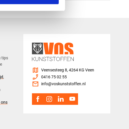
u tips
ze
map
Veensesteeg 8, 4264 KG Veen
phone_enabled
jd
,
0416 75 02 55
mail
info@voskunststoffen.nl
n
 ons