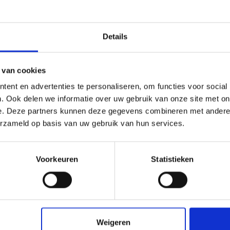
Details
 van cookies
ent en advertenties te personaliseren, om functies voor social
. Ook delen we informatie over uw gebruik van onze site met on
glas XT helder
Plexiglas XT helder
e. Deze partners kunnen deze gegevens combineren met andere i
x2050x2 mm
3050x1000x2 mm
erzameld op basis van uw gebruik van hun services.
,00
€ 56,50
Voorkeuren
Statistieken
check_circle
Klanten geven Vos Kunststoffen een
9,0/10
na
2662 beoordeli
Weigeren