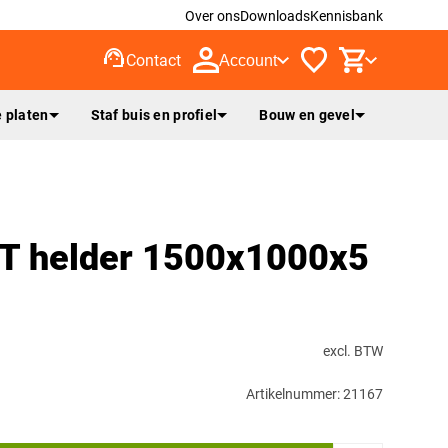
Over ons
Downloads
Kennisbank
support_agent
Contact
Account
 platen
Staf buis en profiel
Bouw en gevel
XT helder 1500x1000x5
excl. BTW
Artikelnummer: 21167