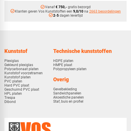
check_circle
Vanaf
€ 750,-
gratis bezorgd
check_circle
Klanten geven Vos Kunststoffen een
9,0/10
na
2663 beoordelingen
check_circle
2-5
dagen levertijd
Kunststof
Technische kunststoffen
Plexiglas
HDPE platen
Gekleurd plexiglas
HMPE plaat
Polycarbonaat platen
Polypropyleen platen
Kunststof voorzetramen
Kunststof platen
Overig
PVC platen
Hard PVC plaat
Gevelbekleding
Geschuimd PVC plaat
Sandwichpanelen
HPL platen
Akoestiche panelen
Trespa
Staf, buis en profiel
Dibond