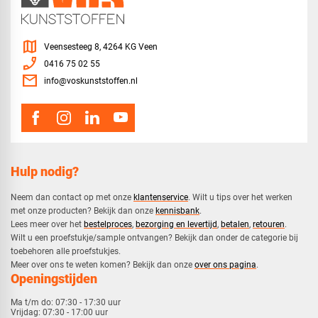
map
Veensesteeg 8, 4264 KG Veen
phone_enabled
0416 75 02 55
mail
info@voskunststoffen.nl
Hulp nodig?
Neem dan contact op met onze
klantenservice
. Wilt u tips over het werken
met onze producten? Bekijk dan onze
kennisbank
.
​Lees meer over het
bestelproces
,
bezorging en levertijd
,
betalen
,
retouren
.​
​Wilt u een proefstukje/sample ontvangen? Bekijk dan onder de categorie bij
toebehoren alle proefstukjes.
​​Meer over ons te weten komen? Bekijk dan onze
over ons pagina
.
Openingstijden
Ma t/m do:
07:30 - 17:30 uur
Vrijdag:
07:30 - 17:00 uur