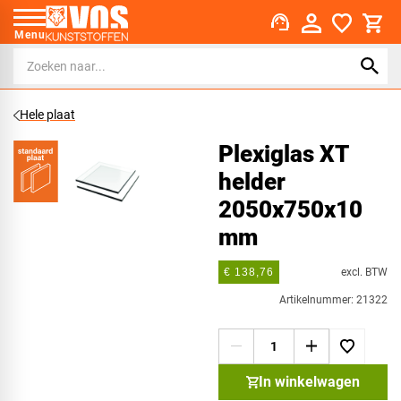
support_agent
Menu
Hele plaat
Plexiglas XT
helder
2050x750x10
mm
excl. BTW
€ 138,76
Artikelnummer: 21322
In winkelwagen