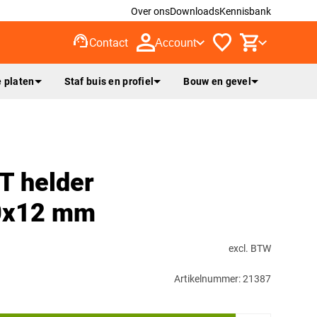
Over ons
Downloads
Kennisbank
support_agent
Contact
Account
 platen
Staf buis en profiel
Bouw en gevel
T helder
0x12 mm
excl. BTW
Artikelnummer: 21387