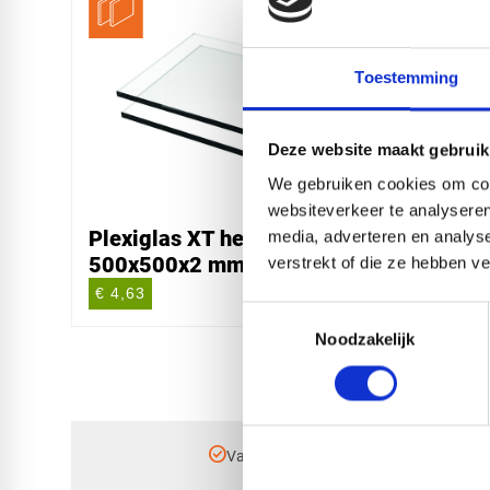
Toestemming
Deze website maakt gebruik
We gebruiken cookies om cont
websiteverkeer te analyseren
Plexiglas XT helder
Plexi
media, adverteren en analys
500x500x2 mm
3050
verstrekt of die ze hebben v
€ 4,63
€ 113
Toestemmingsselectie
Noodzakelijk
check_circle
Vanaf
€ 750,-
gratis bezorgd