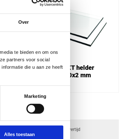
Over
 media te bieden en om ons
ze partners voor social
Plexiglas XT helder
nformatie die u aan ze heeft
2050x2000x2 mm
€ 75,95
Marketing
check_circle
ngen
2-5
dagen levertijd
Alles toestaan