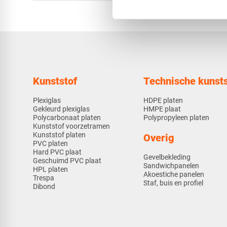
Kunststof
Technische kunsts
Plexiglas
HDPE platen
Gekleurd plexiglas
HMPE plaat
Polycarbonaat platen
Polypropyleen platen
Kunststof voorzetramen
Kunststof platen
Overig
PVC platen
Hard PVC plaat
Gevelbekleding
Geschuimd PVC plaat
Sandwichpanelen
HPL platen
Akoestiche panelen
Trespa
Staf, buis en profiel
Dibond