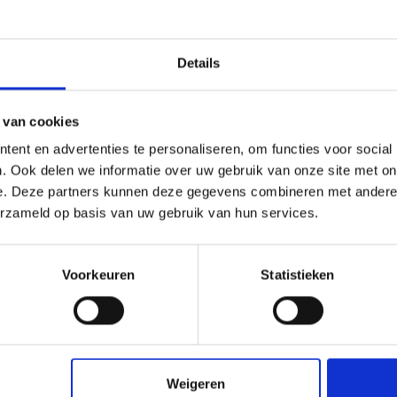
Details
 van cookies
ent en advertenties te personaliseren, om functies voor social
. Ook delen we informatie over uw gebruik van onze site met on
glas XT helder
Plexiglas XT helder
e. Deze partners kunnen deze gegevens combineren met andere i
x2050x2 mm
3050x1000x2 mm
erzameld op basis van uw gebruik van hun services.
,00
€ 56,50
Voorkeuren
Statistieken
check_circle
Klanten geven Vos Kunststoffen een
9,0/10
na
2662 beoordeli
Weigeren