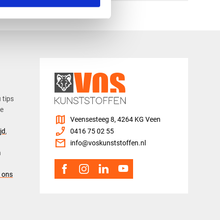
u tips
ze
map
Veensesteeg 8, 4264 KG Veen
phone_enabled
jd
,
0416 75 02 55
mail
info@voskunststoffen.nl
n
 ons