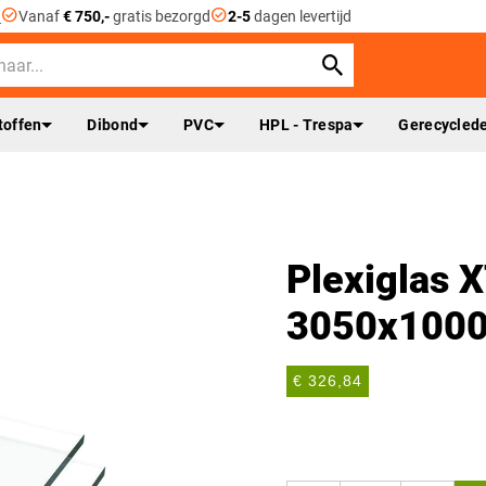
check_circle
check_circle
n
Vanaf
€ 750,-
gratis bezorgd
2-5
dagen levertijd
toffen
Dibond
PVC
HPL - Trespa
Gerecyclede
Plexiglas X
3050x100
€ 326,84