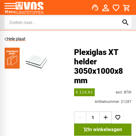
support_agent
Menu
Hele plaat
Plexiglas XT
helder
3050x1000x8
mm
excl. BTW
€ 219,63
Artikelnummer: 21287
In winkelwagen