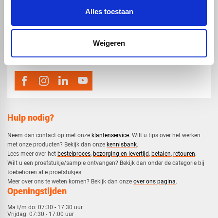
Alles toestaan
map
Veensesteeg 8, 4264 KG Veen
phone_enabled
Weigeren
0416 75 02 55
mail
info@voskunststoffen.nl
Hulp nodig?
Neem dan contact op met onze
klantenservice
. Wilt u tips over het werken
met onze producten? Bekijk dan onze
kennisbank
.
​Lees meer over het
bestelproces
,
bezorging en levertijd
,
betalen
,
retouren
.​
​Wilt u een proefstukje/sample ontvangen? Bekijk dan onder de categorie bij
toebehoren alle proefstukjes.
​​Meer over ons te weten komen? Bekijk dan onze
over ons pagina
.
Openingstijden
Ma t/m do:
07:30 - 17:30 uur
Vrijdag:
07:30 - 17:00 uur