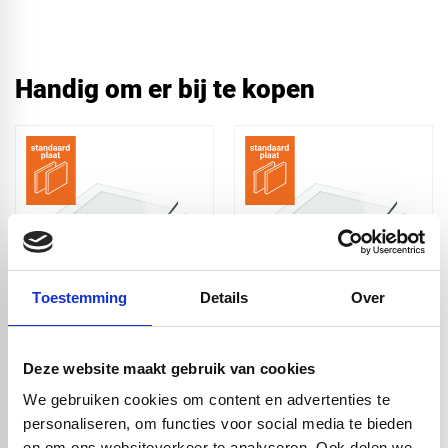
Handig om er bij te kopen
Toestemming
Details
Over
Plexiglas XT helder
Plexiglas XT helder
500x500x2 mm
3050x2050x2 mm
Deze website maakt gebruik van cookies
€ 4,63
€ 113,00
We gebruiken cookies om content en advertenties te
personaliseren, om functies voor social media te bieden
en om ons websiteverkeer te analyseren. Ook delen we