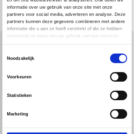
check_circle
informatie over uw gebruik van onze site met onze
Vanaf
€ 750,-
gratis bezorgd
check_circle
Klanten geven Vos Kunststoffen een
9,0/10
na
2663 beoordelingen
partners voor social media, adverteren en analyse. Deze
check_circle
2-5
dagen levertijd
partners kunnen deze gegevens combineren met andere
informatie die u aan ze heeft verstrekt of die ze hebben
verzameld op basis van uw gebruik van hun services.
Kunststof
Technische kunststoffen
Toestemmingsselectie
Noodzakelijk
Plexiglas
HDPE platen
Gekleurd plexiglas
HMPE plaat
Polycarbonaat platen
Polypropyleen platen
Kunststof voorzetramen
Voorkeuren
Kunststof platen
Overig
PVC platen
Hard PVC plaat
Gevelbekleding
Geschuimd PVC plaat
Statistieken
Sandwichpanelen
HPL platen
Akoestiche panelen
Trespa
Staf, buis en profiel
Dibond
Marketing