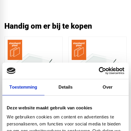
Handig om er bij te kopen
Toestemming
Details
Over
Plexiglas XT helder
Plexiglas XT helder
500x500x2 mm
3050x2050x2 mm
Deze website maakt gebruik van cookies
€ 4,63
€ 113,00
We gebruiken cookies om content en advertenties te
personaliseren, om functies voor social media te bieden
en om ons websiteverkeer te analyseren. Ook delen we