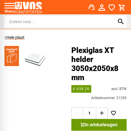
support_agent
Menu
Hele plaat
Plexiglas XT
helder
3050x2050x8
mm
excl. BTW
€ 439,26
Artikelnummer: 21290
In winkelwagen