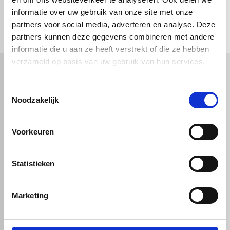
check_circle
informatie over uw gebruik van onze site met onze
Vanaf
€ 750,-
gratis bezorgd
check_circle
Klanten geven Vos Kunststoffen een
9,0/10
na
2664 beoordelingen
partners voor social media, adverteren en analyse. Deze
check_circle
2-5
dagen levertijd
partners kunnen deze gegevens combineren met andere
informatie die u aan ze heeft verstrekt of die ze hebben
verzameld op basis van uw gebruik van hun services.
Kunststof
Technische kunststoffen
Toestemmingsselectie
Noodzakelijk
Plexiglas
HDPE platen
Gekleurd plexiglas
HMPE plaat
Polycarbonaat platen
Polypropyleen platen
Kunststof voorzetramen
Voorkeuren
Kunststof platen
Overig
PVC platen
Hard PVC plaat
Gevelbekleding
Geschuimd PVC plaat
Statistieken
Sandwichpanelen
HPL platen
Akoestiche panelen
Trespa
Staf, buis en profiel
Dibond
Marketing