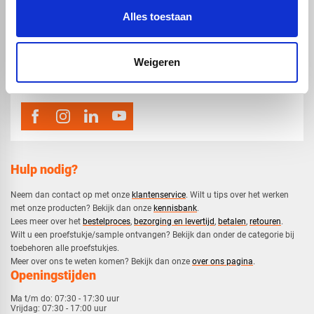
Alles toestaan
map
Veensesteeg 8, 4264 KG Veen
phone_enabled
Weigeren
0416 75 02 55
mail
info@voskunststoffen.nl
Hulp nodig?
Neem dan contact op met onze
klantenservice
. Wilt u tips over het werken
met onze producten? Bekijk dan onze
kennisbank
.
​Lees meer over het
bestelproces
,
bezorging en levertijd
,
betalen
,
retouren
.​
​Wilt u een proefstukje/sample ontvangen? Bekijk dan onder de categorie bij
toebehoren alle proefstukjes.
​​Meer over ons te weten komen? Bekijk dan onze
over ons pagina
.
Openingstijden
Ma t/m do:
07:30 - 17:30 uur
Vrijdag:
07:30 - 17:00 uur