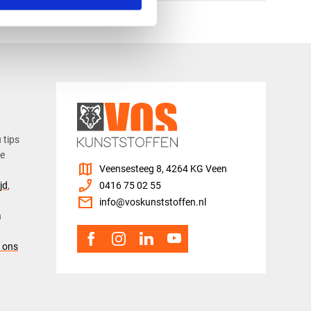
u tips
ze
map
Veensesteeg 8, 4264 KG Veen
phone_enabled
jd
,
0416 75 02 55
mail
info@voskunststoffen.nl
n
 ons