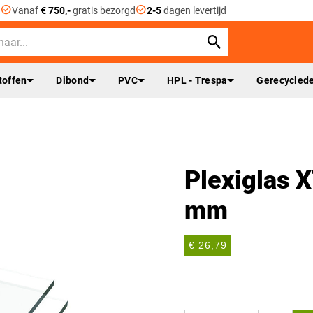
check_circle
check_circle
n
Vanaf
€ 750,-
gratis bezorgd
2-5
dagen levertijd
toffen
Dibond
PVC
HPL - Trespa
Gerecyclede
Plexiglas 
mm
€ 26,79