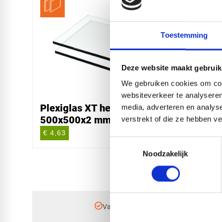
Toestemming
Deze website maakt gebruik
We gebruiken cookies om cont
websiteverkeer te analyseren
Plexiglas XT helder
Plexi
media, adverteren en analys
500x500x2 mm
3050
verstrekt of die ze hebben v
€ 4,63
€ 113
Toestemmingsselectie
Noodzakelijk
check_circle
Vanaf
€ 750,-
gratis bezorgd