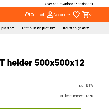
Over ons
Downloads
Kennisbank
support_agent
Contact
Account
 platen
Staf buis en profiel
Bouw en gevel
XT helder 500x500x12
excl. BTW
Artikelnummer: 21350