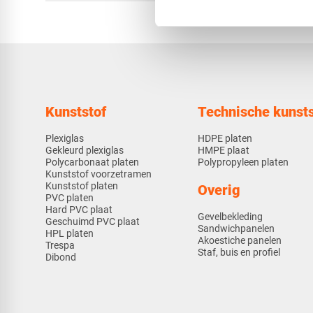
Kunststof
Technische kunsts
Plexiglas
HDPE platen
Gekleurd plexiglas
HMPE plaat
Polycarbonaat platen
Polypropyleen platen
Kunststof voorzetramen
Kunststof platen
Overig
PVC platen
Hard PVC plaat
Gevelbekleding
Geschuimd PVC plaat
Sandwichpanelen
HPL platen
Akoestiche panelen
Trespa
Staf, buis en profiel
Dibond