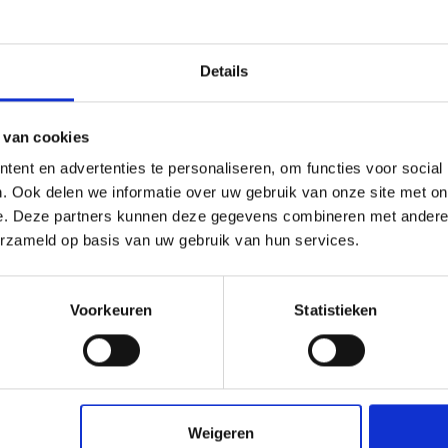
Details
 van cookies
ent en advertenties te personaliseren, om functies voor social
. Ook delen we informatie over uw gebruik van onze site met on
glas XT helder
Plexiglas XT helder
e. Deze partners kunnen deze gegevens combineren met andere i
x2050x2 mm
3050x1000x2 mm
erzameld op basis van uw gebruik van hun services.
,00
€ 56,50
Voorkeuren
Statistieken
check_circle
Klanten geven Vos Kunststoffen een
9,0/10
na
2663 beoordeli
Weigeren