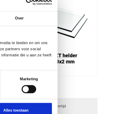
Over
 media te bieden en om ons
ze partners voor social
Plexiglas XT helder
nformatie die u aan ze heeft
2050x2000x2 mm
€ 75,95
Marketing
check_circle
ngen
2-5
dagen levertijd
Alles toestaan