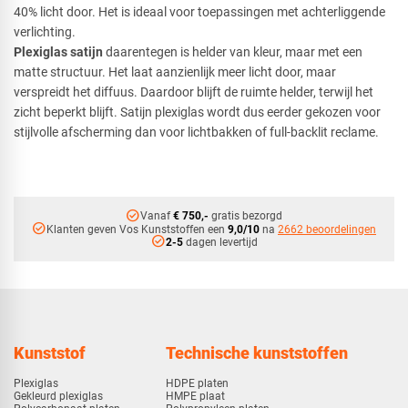
40% licht door. Het is ideaal voor toepassingen met achterliggende
verlichting.
Plexiglas satijn
daarentegen is helder van kleur, maar met een
matte structuur. Het laat aanzienlijk meer licht door, maar
verspreidt het diffuus. Daardoor blijft de ruimte helder, terwijl het
zicht beperkt blijft. Satijn plexiglas wordt dus eerder gekozen voor
stijlvolle afscherming dan voor lichtbakken of full-backlit reclame.
check_circle
Vanaf
€ 750,-
gratis bezorgd
check_circle
Klanten geven Vos Kunststoffen een
9,0/10
na
2662 beoordelingen
check_circle
2-5
dagen levertijd
Kunststof
Technische kunststoffen
Plexiglas
HDPE platen
Gekleurd plexiglas
HMPE plaat