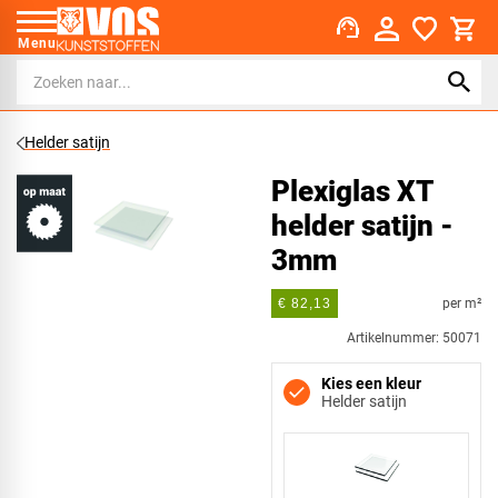
support_agent
Menu
Helder satijn
Plexiglas XT
helder satijn -
3mm
per m²
€ 82,13
Artikelnummer: 50071
Kies een kleur
Helder satijn