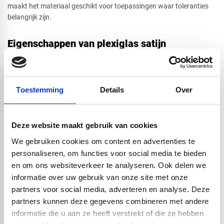
maakt het materiaal geschikt voor toepassingen waar toleranties
belangrijk zijn.
Eigenschappen van plexiglas satijn
Plexiglas satijn biedt de bekende voordelen van acrylaat, met een
unieke uitstraling. De belangrijkste eigenschappen:
Matte afwerking
aan beide zijden
Toestemming
Details
Over
Hoge lichtdoorlatendheid
, met diffuus effect
Licht van gewicht
en gemakkelijk te hanteren
UV-bestendig
, geschikt voor binnen- en beperkt buitengebruik
Deze website maakt gebruik van cookies
Slagvaster dan glas
en veiliger bij breuk
We gebruiken cookies om content en advertenties te
Eenvoudig te bewerken
(zagen, frezen, boren, buigen)
personaliseren, om functies voor social media te bieden
Dankzij de satijnen structuur worden vingerafdrukken en vlekken
bovendien minder zichtbaar – ideaal voor drukbezochte of visueel
en om ons websiteverkeer te analyseren. Ook delen we
prominente toepassingen.
informatie over uw gebruik van onze site met onze
partners voor social media, adverteren en analyse. Deze
Plexiglas satijn op maat bestellen
partners kunnen deze gegevens combineren met andere
informatie die u aan ze heeft verstrekt of die ze hebben
Bij Vos Kunststoffen bestelt u plexiglas satijn eenvoudig op maat. U