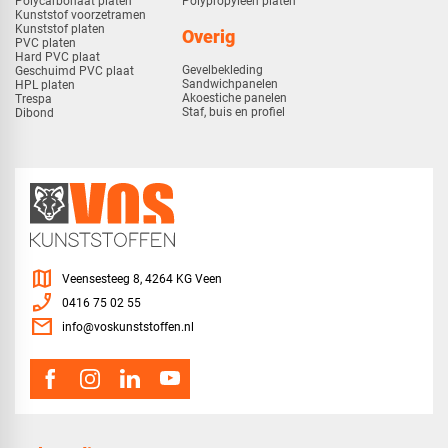
Polycarbonaat platen
Polypropyleen platen
Kunststof voorzetramen
Kunststof platen
Overig
PVC platen
Hard PVC plaat
Gevelbekleding
Geschuimd PVC plaat
Sandwichpanelen
HPL platen
Akoestiche panelen
Trespa
Staf, buis en profiel
Dibond
map
Veensesteeg 8, 4264 KG Veen
phone_enabled
0416 75 02 55
mail
info@voskunststoffen.nl