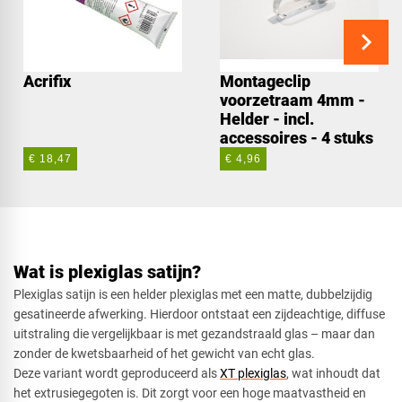
Rechthoek
Acrifix
Montageclip
Ovaal
voorzetraam 4mm -
Helder - incl.
accessoires - 4 stuks
€ 18,47
€ 4,96
Cirkel
Afsnede
Wat is plexiglas satijn?
Plexiglas satijn is een helder plexiglas met een matte, dubbelzijdig
gesatineerde afwerking. Hierdoor ontstaat een zijdeachtige, diffuse
uitstraling die vergelijkbaar is met gezandstraald glas – maar dan
Vierkant met uitsparing
zonder de kwetsbaarheid of het gewicht van echt glas.
Deze variant wordt geproduceerd als
XT plexiglas
, wat inhoudt dat
het extrusiegegoten is. Dit zorgt voor een hoge maatvastheid en