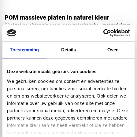
POM massieve platen in naturel kleur
Rechthoek
POM naturel platen zijn hoogwaardige technische kunststof platen
die bekend staan om hun uitstekende mechanische eigenschappen.
Onder andere hoge slijtvastheid en lage wrijvingscoëfficiënt. Door
deze combinatie wordt POM vaak toegepast in machinebouw,
Ovaal
Toestemming
Details
Over
voedingsmiddelenindustrie en transportsector. Een materiaal wat
gebruikt wordt waar precisie, stabiliteit en duurzaamheid essentieel
zijn.
Deze website maakt gebruik van cookies
Cirkel
Waarom kiezen voor POM naturel van Vos
We gebruiken cookies om content en advertenties te
Kunststoffen?
personaliseren, om functies voor social media te bieden
en om ons websiteverkeer te analyseren. Ook delen we
Betrouwbare maatvastheid
– ook bij langdurige belasting blijft
de maatvoering exact.
informatie over uw gebruik van onze site met onze
Afsnede
Weinig vochtopname
– blijft stabiel in uiteenlopende
partners voor social media, adverteren en analyse. Deze
werkomgevingen.
partners kunnen deze gegevens combineren met andere
Lage wrijving & hoge slijtvastheid
– perfect voor bewegende
informatie die u aan ze heeft verstrekt of die ze hebben
onderdelen en continu gebruik.
verzameld op basis van uw gebruik van hun services.
Sterk en stijf
– sterker dan veel standaard kunststoffen, en