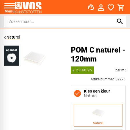
support_agent
Menu
Naturel
POM C naturel -
120mm
per m²
€ 2.840,95
Artikelnummer: 52276
Kies een kleur
Naturel
Naturel