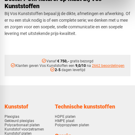
Kunststoffen
Bij Vos Kunststoffen bepaal jij de dikte, afmetingen en afwerking. Of
er nu een stuk nodig is of een complete serie; we denken met u mee
en zorgen voor een soepele, snelle communicatie en een soepele
levering met uitstekende prijs-kwaliteit.
check_circle
Vanaf
€ 750,-
gratis bezorgd
check_circle
Klanten geven Vos Kunststoffen een
9,0/10
na
2662 beoordelingen
check_circle
2-5
dagen levertijd
Kunststof
Technische kunststoffen
Plexiglas
HDPE platen
Gekleurd plexiglas
HMPE plaat
Polycarbonaat platen
Polypropyleen platen
Kunststof voorzetramen
Kunststof platen