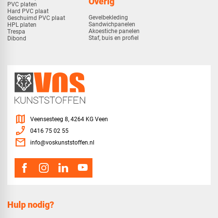
Overig
PVC platen
Hard PVC plaat
Gevelbekleding
Geschuimd PVC plaat
Sandwichpanelen
HPL platen
Akoestiche panelen
Trespa
Staf, buis en profiel
Dibond
map
Veensesteeg 8, 4264 KG Veen
phone_enabled
0416 75 02 55
mail
info@voskunststoffen.nl
Hulp nodig?