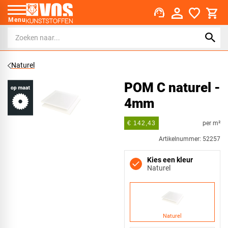
support_agent
Menu
Naturel
POM C naturel -
4mm
per m²
€ 142,43
Artikelnummer: 52257
Kies een kleur
Naturel
Naturel