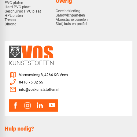
Overig
PVC platen
Hard PVC plaat
Gevelbekleding
Geschuimd PVC plaat
Sandwichpanelen
HPL platen
Akoestiche panelen
Trespa
Staf, buis en profiel
Dibond
map
Veensesteeg 8, 4264 KG Veen
phone_enabled
0416 75 02 55
mail
info@voskunststoffen.nl
Hulp nodig?