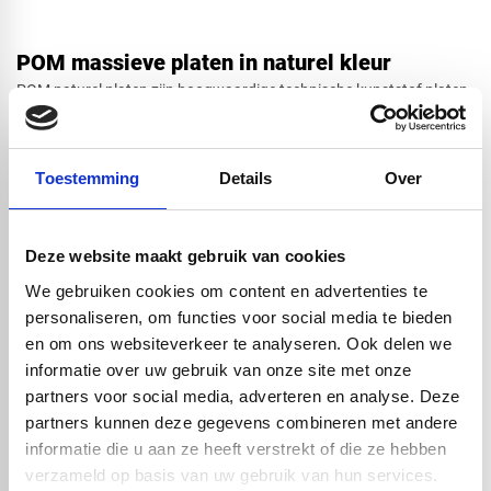
POM massieve platen in naturel kleur
Rechthoek
POM naturel platen zijn hoogwaardige technische kunststof platen
die bekend staan om hun uitstekende mechanische eigenschappen.
Onder andere hoge slijtvastheid en lage wrijvingscoëfficiënt. Door
deze combinatie wordt POM vaak toegepast in machinebouw,
Ovaal
Toestemming
Details
Over
voedingsmiddelenindustrie en transportsector. Een materiaal wat
gebruikt wordt waar precisie, stabiliteit en duurzaamheid essentieel
zijn.
Deze website maakt gebruik van cookies
Cirkel
Waarom kiezen voor POM naturel van Vos
We gebruiken cookies om content en advertenties te
Kunststoffen?
personaliseren, om functies voor social media te bieden
en om ons websiteverkeer te analyseren. Ook delen we
Betrouwbare maatvastheid
– ook bij langdurige belasting blijft
de maatvoering exact.
informatie over uw gebruik van onze site met onze
Afsnede
Weinig vochtopname
– blijft stabiel in uiteenlopende
partners voor social media, adverteren en analyse. Deze
werkomgevingen.
partners kunnen deze gegevens combineren met andere
Lage wrijving & hoge slijtvastheid
– perfect voor bewegende
informatie die u aan ze heeft verstrekt of die ze hebben
onderdelen en continu gebruik.
verzameld op basis van uw gebruik van hun services.
Sterk en stijf
– sterker dan veel standaard kunststoffen, en