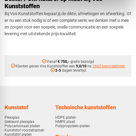
Kunststoffen
Bij Vos Kunststoffen bepaal jij de dikte, afmetingen en afwerking. Of
er nu een stuk nodig is of een complete serie; we denken met u mee
en zorgen voor een soepele, snelle communicatie en een soepele
levering met uitstekende prijs-kwaliteit.
check_circle
Vanaf
€ 750,-
gratis bezorgd
check_circle
Klanten geven Vos Kunststoffen een
9,0/10
na
2662 beoordelingen
check_circle
2-5
dagen levertijd
Kunststof
Technische kunststoffen
Plexiglas
HDPE platen
Gekleurd plexiglas
HMPE plaat
Polycarbonaat platen
Polypropyleen platen
Kunststof voorzetramen
Kunststof platen