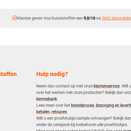
check_circle
Klanten geven Vos Kunststoffen een
9,0/10
na
2662 beoordeli
toffen
Hulp nodig?
Neem dan contact op met onze
klantenservice
. Wilt 
over het werken met onze producten? Bekijk dan on
kennisbank
.
​Lees meer over het
bestelproces
,
bezorging en leverti
betalen
,
retouren
.​
​Wilt u een proefstukje/sample ontvangen? Bekijk da
onder de categorie bij toebehoren alle proefstukjes.