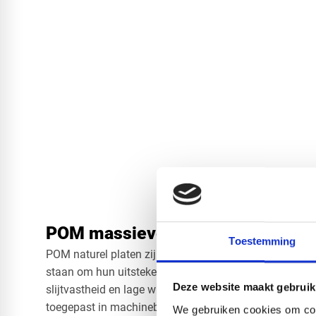
POM massieve platen in naturel k
Toestemming
POM naturel platen zijn hoogwaardige technische kuns
staan om hun uitstekende mechanische eigenschappe
Deze website maakt gebruik
slijtvastheid en lage wrijvingscoëfficiënt. Door deze
toegepast in machinebouw, voedingsmiddelenindustrie 
We gebruiken cookies om cont