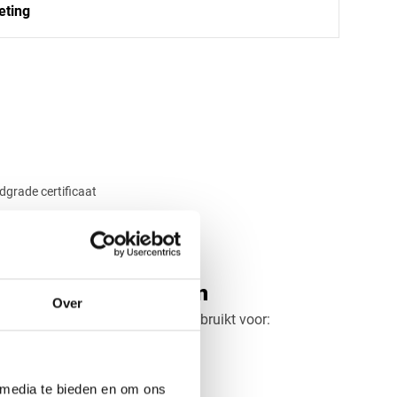
eting
ek
Rechthoek
Ovaal
Cirkel
dgrade certificaat
n POM naturel platen
Over
rden POM naturel platen vaak gebruikt voor:
en loopwielen
machines
 media te bieden en om ons
constructies