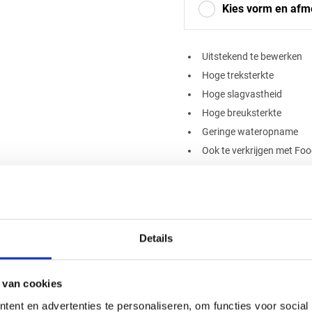
Kies vorm en afm
Uitstekend te bewerken
Hoge treksterkte
Vierkant
Drieho
Hoge slagvastheid
Hoge breuksterkte
Geringe wateropname
Afsnede
Ook te verkrijgen met Foo
leur
Toepassingen va
Details
tstof platen die bekend
Door zijn veelzijdigheid wo
Tandwielen, glijlagers 
n. Onder andere hoge
 van cookies
 combinatie wordt POM vaak
Precisieonderdelen in 
en transportsector. Een
ent en advertenties te personaliseren, om functies voor social
Transport- en conveyor