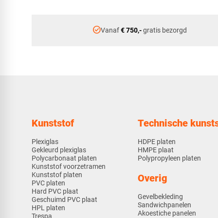
check_circle
Vanaf
€ 750,-
gratis bezorgd
Kunststof
Technische kunsts
Plexiglas
HDPE platen
Gekleurd plexiglas
HMPE plaat
Polycarbonaat platen
Polypropyleen platen
Kunststof voorzetramen
Kunststof platen
Overig
PVC platen
Hard PVC plaat
Gevelbekleding
Geschuimd PVC plaat
Sandwichpanelen
HPL platen
Akoestiche panelen
Trespa