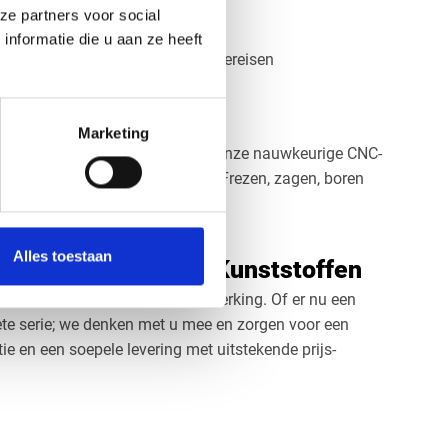
ze partners voor social
tructiedelen
nformatie die u aan ze heeft
 wrijving en hoge slijtvastheid vereisen
n POM platen
Marketing
nd te bewerken. Doormiddel van onze nauwkeurige CNC-
 onderdelen precies op maat. Frezen, zagen, boren
Alles toestaan
el op maat bij Vos Kunststoffen
 jij de dikte, afmetingen en afwerking. Of er nu een
ete serie; we denken met u mee en zorgen voor een
e en een soepele levering met uitstekende prijs-