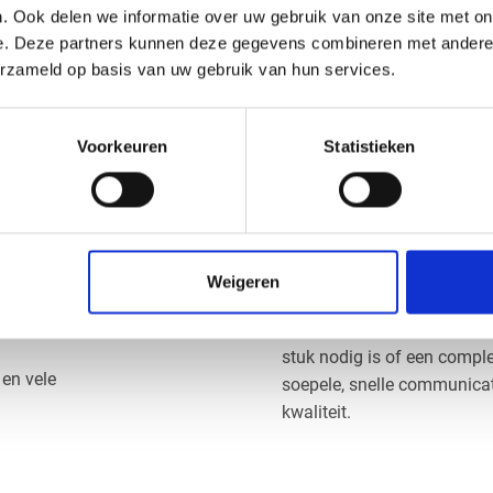
t en duurzaamheid essentieel
. Ook delen we informatie over uw gebruik van onze site met on
Montageplaten en cons
e. Deze partners kunnen deze gegevens combineren met andere i
Onderdelen die een lage
erzameld op basis van uw gebruik van hun services.
 van Vos
Het bewerken va
Voorkeuren
Statistieken
POM C naturel is uitsteke
lasting blijft de
machines maken wij de POM
en draaien.
pende werkomgevingen.
 bewegende onderdelen en
Weigeren
Bestel POM natur
offen, en daardoor geschikt
Bij Vos Kunststoffen bepaal
stuk nodig is of een compl
 en vele
soepele, snelle communicati
kwaliteit.