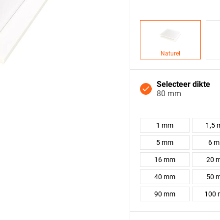
Naturel
Selecteer dikte
80 mm
1 mm
1,5
5 mm
6 
16 mm
20 
40 mm
50 
90 mm
100