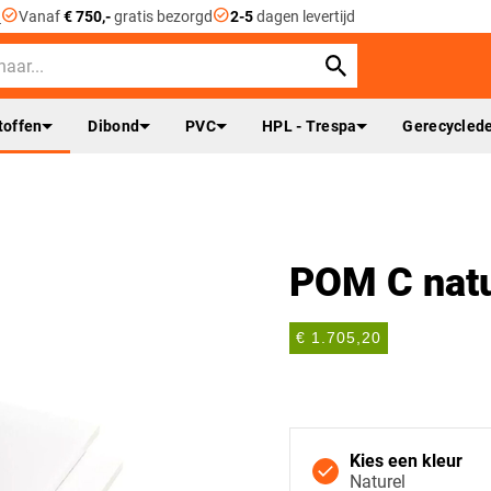
check_circle
check_circle
n
Vanaf
€ 750,-
gratis bezorgd
2-5
dagen levertijd
toffen
Dibond
PVC
HPL - Trespa
Gerecyclede
POM C nat
€ 1.705,20
Kies een kleur
Naturel