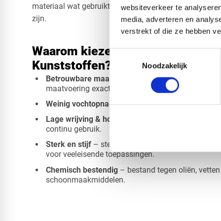
materiaal wat gebruikt wordt waar precisie, stabilitei
websiteverkeer te analyseren
zijn.
media, adverteren en analys
verstrekt of die ze hebben v
Waarom kiezen voor POM naturel
Toestemmingsselectie
Kunststoffen?
Noodzakelijk
Betrouwbare maatvastheid
– ook bij langdurige be
maatvoering exact.
Weinig vochtopname
– blijft stabiel in uiteenlo
Lage wrijving & hoge slijtvastheid
– perfect voor
continu gebruik.
Sterk en stijf
– sterker dan veel standaard kunstst
voor veeleisende toepassingen.
Chemisch bestendig
– bestand tegen oliën, vetten
schoonmaakmiddelen.