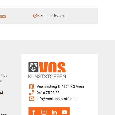
check_circle
ngen
2-5
dagen levertijd
u tips
ze
map
Veensesteeg 8, 4264 KG Veen
phone_enabled
jd
,
0416 75 02 55
mail
info@voskunststoffen.nl
n