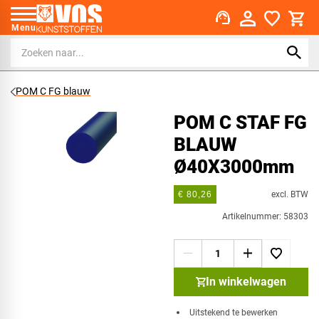
support_agent
Menu
POM C FG blauw
POM C STAF FG
BLAUW
Ø40X3000mm
excl. BTW
€ 80,26
Artikelnummer: 58303
In winkelwagen
Uitstekend te bewerken