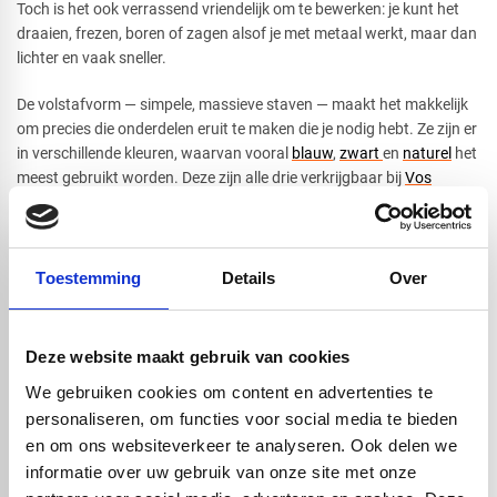
Toch is het ook verrassend vriendelijk om te bewerken: je kunt het
draaien, frezen, boren of zagen alsof je met metaal werkt, maar dan
lichter en vaak sneller.
De volstafvorm — simpele, massieve staven — maakt het makkelijk
om precies die onderdelen eruit te maken die je nodig hebt. Ze zijn er
in verschillende kleuren, waarvan vooral
blauw
,
zwart
en
naturel
het
meest gebruikt worden. Deze zijn alle drie verkrijgbaar bij
Vos
Kunststoffen
. De zwarte versie is extra handig als iets buiten of in
fel licht gebruikt gaat worden, omdat deze beter tegen UV kan.
Verder zijn de POM massieve staven in verschillende diameters
beschikbaar en in twee lengtes: 1000mm en 3000mm, voor ieder
Toestemming
Details
Over
wat wils!
Hoewel POM-C veel kan, is het niet geschikt voor heel hoge
temperaturen. Echter binnen zijn normale werkgebied, is het een
Deze website maakt gebruik van cookies
van de meest veelzijdige technische kunststoffen die je kunt vinden.
We gebruiken cookies om content en advertenties te
personaliseren, om functies voor social media te bieden
en om ons websiteverkeer te analyseren. Ook delen we
Handig om er bij te kopen
informatie over uw gebruik van onze site met onze