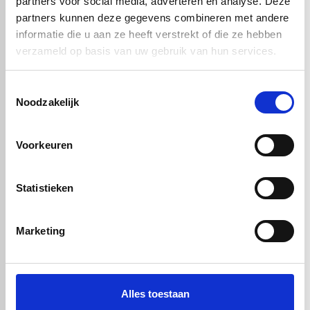
partners voor social media, adverteren en analyse. Deze
partners kunnen deze gegevens combineren met andere
informatie die u aan ze heeft verstrekt of die ze hebben
verzameld op basis van uw gebruik van hun services.
Toestemmingsselectie
Noodzakelijk
POM C STAF FG
POM C STAF FG
Voorkeuren
BLAUW
BLAUW
Ø20X3000mm
Ø25X3000mm
Statistieken
€ 20,33
€ 31,75
Marketing
check_circle
Vanaf
€ 750,-
gratis bezorgd
check_circle
Klanten geven Vos Kunststoffen een
9,0/10
na
2662 beoordelingen
check_circle
2-5
dagen levertijd
Alles toestaan