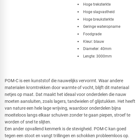
Hoge treksterkte
Hoge slagvastheid
Hoge breuksterkte
Geringe wateropname
Foodgrade
Kleur: blauw
Diameter: 40mm
Lengte: 3000mm
POM-C is een kunststof die nauwelijks vervormt. Waar andere
materialen kromtrekken door warmte of vocht, blijft dit materiaal
netjes op maat. Dat maakt het ideaal voor onderdelen die nauw
moeten aansluiten, zoals lagers, tandwielen of glijstukken. Het heeft
van nature een hele lage wrijving, waardoor onderdelen bijna
moeiteloos langs elkaar schuiven zonder te gaan piepen, stroef te
worden of snel te slijten.
Een ander opvallend kenmerk is de stevigheid. POM-C kan goed
tegen een stoot en vangt trillingen en schokken probleemloos op.