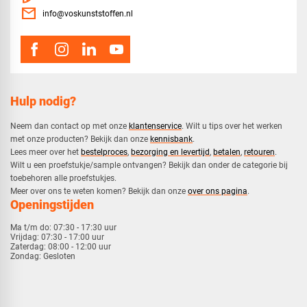
mail
info@voskunststoffen.nl
Hulp nodig?
Neem dan contact op met onze
klantenservice
. Wilt u tips over het werken
met onze producten? Bekijk dan onze
kennisbank
.
​Lees meer over het
bestelproces
,
bezorging en levertijd
,
betalen
,
retouren
.​
​Wilt u een proefstukje/sample ontvangen? Bekijk dan onder de categorie bij
toebehoren alle proefstukjes.
​​Meer over ons te weten komen? Bekijk dan onze
over ons pagina
.
Openingstijden
Ma t/m do:
07:30 - 17:30 uur
Vrijdag:
07:30 - 17:00 uur
Zaterdag:
08:00 - 12:00 uur
Zondag:
Gesloten