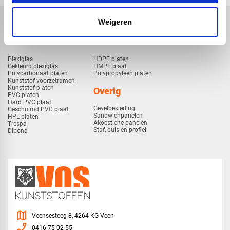
Weigeren
Kunststof
Technische kunststoffen
Plexiglas
HDPE platen
Gekleurd plexiglas
HMPE plaat
Polycarbonaat platen
Polypropyleen platen
Kunststof voorzetramen
Kunststof platen
Overig
PVC platen
Hard PVC plaat
Gevelbekleding
Geschuimd PVC plaat
Sandwichpanelen
HPL platen
Akoestiche panelen
Trespa
Staf, buis en profiel
Dibond
map
Veensesteeg 8, 4264 KG Veen
phone_enabled
0416 75 02 55