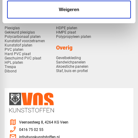
Weigeren
Kunststof
Technische kunststoffen
Plexiglas
HDPE platen
Gekleurd plexiglas
HMPE plaat
Polycarbonaat platen
Polypropyleen platen
Kunststof voorzetramen
Kunststof platen
Overig
PVC platen
Hard PVC plaat
Gevelbekleding
Geschuimd PVC plaat
Sandwichpanelen
HPL platen
Akoestiche panelen
Trespa
Staf, buis en profiel
Dibond
map
Veensesteeg 8, 4264 KG Veen
phone_enabled
0416 75 02 55
mail
info@voskunststoffen.nl