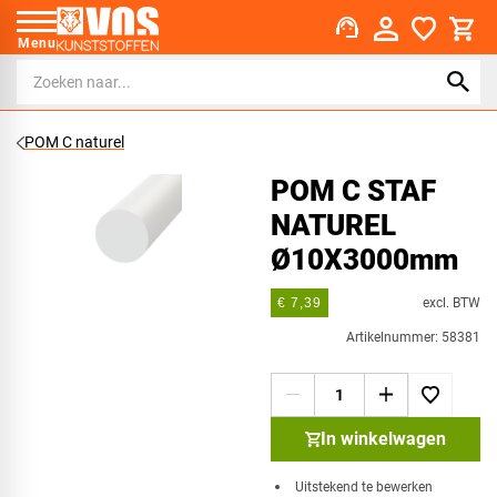
support_agent
Menu
POM C naturel
POM C STAF
NATUREL
Ø10X3000mm
excl. BTW
€ 7,39
Artikelnummer: 58381
In winkelwagen
Uitstekend te bewerken