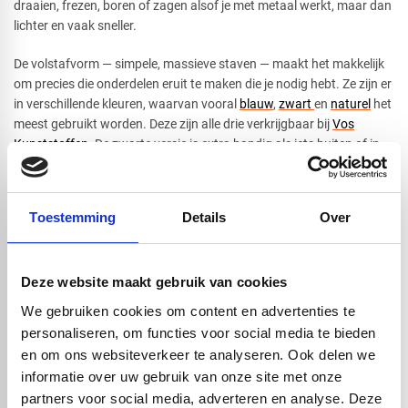
draaien, frezen, boren of zagen alsof je met metaal werkt, maar dan
lichter en vaak sneller.
De volstafvorm — simpele, massieve staven — maakt het makkelijk
om precies die onderdelen eruit te maken die je nodig hebt. Ze zijn er
in verschillende kleuren, waarvan vooral
blauw
,
zwart
en
naturel
het
meest gebruikt worden. Deze zijn alle drie verkrijgbaar bij
Vos
Kunststoffen
. De zwarte versie is extra handig als iets buiten of in
fel licht gebruikt gaat worden, omdat deze beter tegen UV kan.
Verder zijn de POM massieve staven in verschillende diameters
beschikbaar en in twee lengtes: 1000mm en 3000mm, voor ieder
Toestemming
Details
Over
wat wils!
Hoewel POM-C veel kan, is het niet geschikt voor heel hoge
temperaturen. Echter binnen zijn normale werkgebied, is het een
Deze website maakt gebruik van cookies
van de meest veelzijdige technische kunststoffen die je kunt vinden.
We gebruiken cookies om content en advertenties te
personaliseren, om functies voor social media te bieden
en om ons websiteverkeer te analyseren. Ook delen we
Handig om er bij te kopen
informatie over uw gebruik van onze site met onze
partners voor social media, adverteren en analyse. Deze