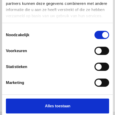
partners kunnen deze gegevens combineren met andere
informatie die u aan ze heeft verstrekt of die ze hebben
verzameld op basis van uw gebruik van hun services.
Toestemmingsselectie
Noodzakelijk
POM C STAF
POM C STAF
Voorkeuren
NATUREL
NATUREL
Ø6X1000mm
Ø12X1000mm
€ 0,99
€ 3,54
Statistieken
Marketing
check_circle
Vanaf
€ 750,-
gratis bezorgd
check_circle
Klanten geven Vos Kunststoffen een
9,0/10
na
2662 beoordelingen
check_circle
2-5
dagen levertijd
Alles toestaan